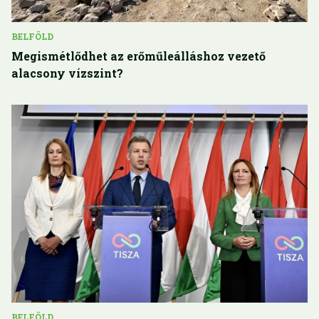
BELFÖLD
Megismétlődhet az erőműleálláshoz vezető
alacsony vízszint?
BELFÖLD