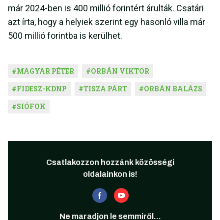
már 2024-ben is 400 millió forintért árulták. Csatári
azt írta, hogy a helyiek szerint egy hasonló villa már
500 millió forintba is kerülhet.
#
MAGYAR PÉTER
#
ORBÁN VIKTOR
#
FIDESZ-KDNP
#
TISZA PÁRT
#
ORBÁN BALÁZS
#
SIÓFOK
Csatlakozzon hozzánk közösségi
oldalainkon is!
Ne maradjon le semmiről...