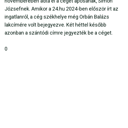
novemberében adta el a céget apósának, Simon
Józsefnek. Amikor a 24.hu 2024-ben először írt az
ingatlanról, a cég székhelye még Orbán Balázs
lakcímére volt bejegyezve. Két héttel később
azonban a szántódi címre jegyezték be a céget.
0