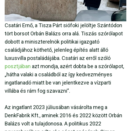
Csatári Ernő, a Tisza Párt siófoki jelöltje Szántódon
tört borsot Orbán Balázs orra alá. Tiszás szórólapot
dobott a miniszterelnök politikai igazgató
családjához köthető, jelenleg építés alatt álló
luxusvilla postaládájába. Csatári az erről szóló
posztjában
azt mondja, azért dobta be a szórólapot,
„hátha valaki a családból az így kedvezményes
ingatlanadó miatt be van jelentkezve a vízparti
villába és rám fog szavazni”.
Az ingatlant 2023 júliusában vásárolta meg a
DenkFabrik Kft., aminek 2016 és 2022 között Orbán
Balázs volt a tulajdonosa. A politikus 2022