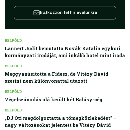
Iratkozzon fel hírlevelünkre
BELFÖLD
Lannert Judit bemutatta Novák Katalin egykori
kormányzati irodáját, ami inkább hotel mint iroda
BELFÖLD
Meggyanúsította a Fidesz, de Vitézy Dávid
szerint nem különvonattal utazott
BELFÖLD
Végelszámolás alá került két Balásy-cég
BELFÖLD
„DJ Oti megdolgoztatta a tömegközlekedést” –
nagy változásokat jelentett be Vitézy Dávid