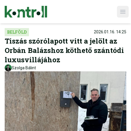
Ope
BELFÖLD
2026.01.16. 14:25
Tiszás szórólapott vitt a jelölt az
Orbán Balázshoz köthető szántódi
luxusvillájához
Szolga Bálint