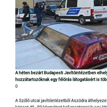
A héten bezárt Budapesti Javítóintézetben elhelyez
hozzátartozóknak egy félórás látogatásért is töb
0
A Szőlő utcai javítóintézetből Aszódra áthelyez