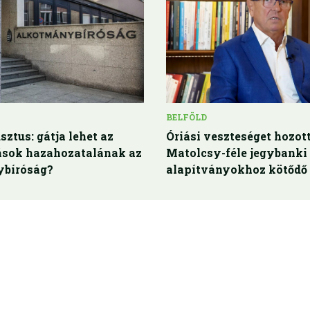
BELFÖLD
sztus: gátja lehet az
Óriási veszteséget hozott
rások hazahozatalának az
Matolcsy-féle jegybanki
bíróság?
alapítványokhoz kötődő 