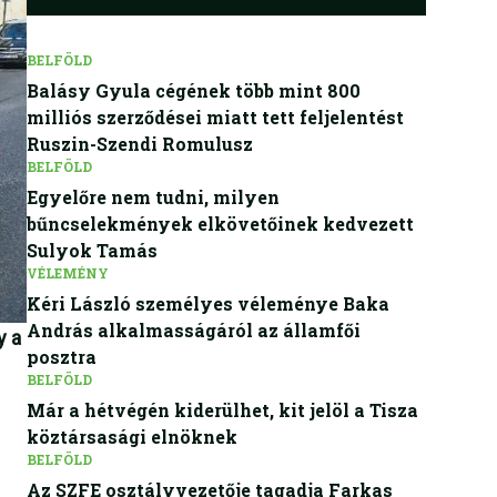
BELFÖLD
Balásy Gyula cégének több mint 800
milliós szerződései miatt tett feljelentést
Ruszin-Szendi Romulusz
BELFÖLD
Egyelőre nem tudni, milyen
bűncselekmények elkövetőinek kedvezett
Sulyok Tamás
VÉLEMÉNY
Kéri László személyes véleménye Baka
András alkalmasságáról az államfői
y a
posztra
BELFÖLD
Már a hétvégén kiderülhet, kit jelöl a Tisza
köztársasági elnöknek
BELFÖLD
Az SZFE osztályvezetője tagadja Farkas