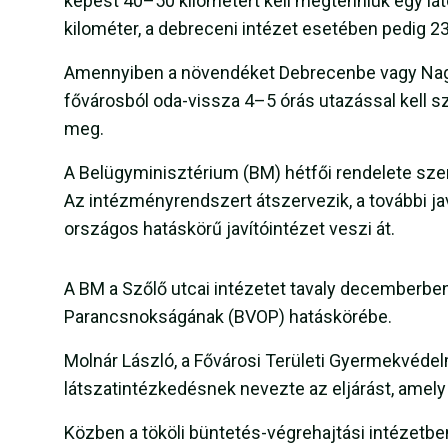
képest 40–50 kilométert kell megtenniük egy lá
kilométer, a debreceni intézet esetében pedig 23
Amennyiben a növendéket Debrecenbe vagy Nagyk
fővárosból oda-vissza 4–5 órás utazással kell szá
meg.
A Belügyminisztérium (BM) hétfői rendelete szeri
Az intézményrendszert átszervezik, a további ja
országos hatáskörű javítóintézet veszi át.
A BM a Szőlő utcai intézetet tavaly decemberbe
Parancsnokságának (BVOP) hatáskörébe.
Molnár László, a Fővárosi Területi Gyermekvédel
látszatintézkedésnek nevezte az eljárást, amel
Közben a tököli büntetés-végrehajtási intézetben