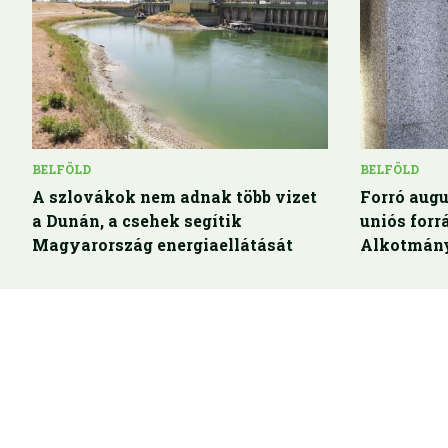
BELFÖLD
BELFÖLD
A szlovákok nem adnak több vizet
Forró augu
a Dunán, a csehek segítik
uniós for
Magyarország energiaellátását
Alkotmány