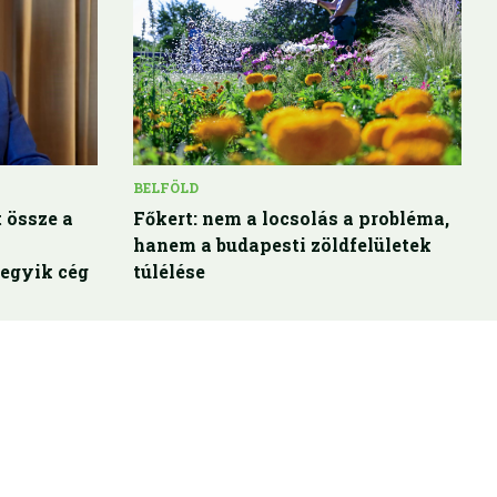
BELFÖLD
 össze a
Főkert: nem a locsolás a probléma,
hanem a budapesti zöldfelületek
egyik cég
túlélése