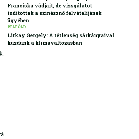
Franciska vádjait, de vizsgálatot
indítottak a színésznő felvételijének
ügyében
BELFÖLD
Litkay Gergely: A tétlenség sárkányaival
küzdünk a klímaváltozásban
k.
vá