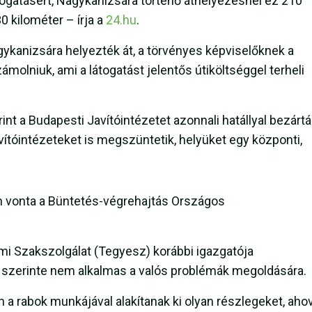
togatásért, Nagykanizsára történő áthelyezésnél ez 210
0 kilométer – írja a
24.hu
.
anizsára helyezték át, a törvényes képviselőknek a
molniuk, ami a látogatást jelentős útiköltséggel terheli
nt a Budapesti Javítóintézetet azonnali hatállyal bezártá
vítóintézeteket is megszüntetik, helyüket egy központi,
n vonta a Büntetés-végrehajtás Országos
mi Szakszolgálat (Tegyesz) korábbi igazgatója
y szerinte nem alkalmas a valós problémák megoldására.
 a rabok munkájával alakítanak ki olyan részlegeket, aho