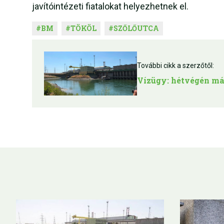
javítóintézeti fiatalokat helyezhetnek el.
#
BM
#
TÖKÖL
#
SZŐLŐUTCA
További cikk a szerzőtől:
Vízügy: hétvégén már