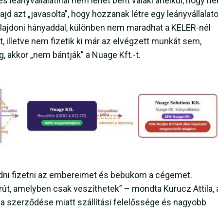
s leányvállalatinál nem lehet bent valaki anélkül, hogy n
ajd azt „javasolta”, hogy hozzanak létre egy leányvállalato
ulajdoni hányaddal, különben nem maradhat a KELER-nél
, illetve nem fizetik ki már az elvégzett munkát sem,
, akkor „nem bántják” a Nuage Kft.-t.
ni fizetni az embereimet és bebukom a cégemet.
út, amelyben csak veszíthetek” – mondta Kurucz Attila, 
t a szerződése miatt szállítási felelőssége és nagyobb