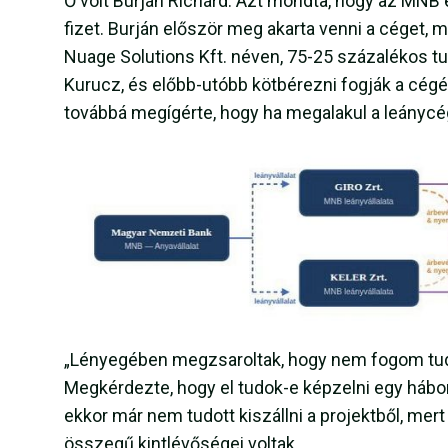
Ő volt Burján Richárd. Azt mondta, hogy az MNB é
fizet. Burján először meg akarta venni a céget, m
Nuage Solutions Kft. néven, 75-25 százalékos t
Kurucz, és előbb-utóbb kötbérezni fogják a cégét
továbbá megígérte, hogy ha megalakul a leánycég
„Lényegében megzsaroltak, hogy nem fogom tud
Megkérdezte, hogy el tudok-e képzelni egy hábor
ekkor már nem tudott kiszállni a projektből, mer
összegű kintlévőségei voltak.