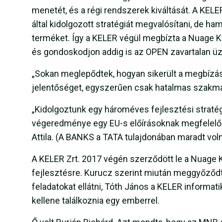
menetét, és a régi rendszerek kiváltását. A KELER 
által kidolgozott stratégiát megvalósítani, de ham
terméket. Így a KELER végül megbízta a Nuage Kft
és gondoskodjon addig is az OPEN zavartalan ü
„Sokan meglepődtek, hogyan sikerült a megbízá
jelentőséget, egyszerűen csak hatalmas szakma
„Kidolgoztunk egy hároméves fejlesztési stratégi
végeredménye egy EU-s előírásoknak megfelelő t
Attila. (A BANKS a TATA tulajdonában maradt voln
A KELER Zrt. 2017 végén szerződött le a Nuage Kf
fejlesztésre. Kurucz szerint miután meggyőződt
feladatokat ellátni, Tóth János a KELER informati
kellene találkoznia egy emberrel.