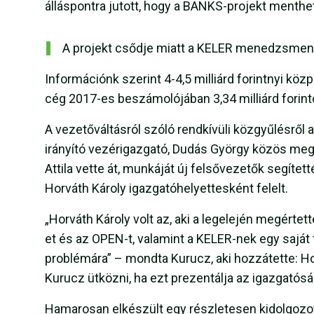
álláspontra jutott, hogy a BANKS-projekt menthet
A projekt csődje miatt a KELER menedzsment
Információnk szerint 4-4,5 milliárd forintnyi k
cég 2017-es beszámolójában 3,34 milliárd forint
A vezetőváltásról szóló rendkívüli közgyűlésről a
irányító vezérigazgató, Dudás György közös meg
Attila vette át, munkáját új felsővezetők segítet
Horváth Károly igazgatóhelyettesként felelt.
„Horváth Károly volt az, aki a legelején megértette
et és az OPEN-t, valamint a KELER-nek egy saját 
problémára” – mondta Kurucz, aki hozzátette: Ho
Kurucz ütközni, ha ezt prezentálja az igazgatós
Hamarosan elkészült egy részletesen kidolgozott