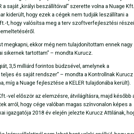
a saját „királyi beszállítóival” szerette volna a Nuage Kft
ar kiderült, hogy ezek a cégek nem tudják leszállítani a
.-t, hogy valósítsa meg a terv szoftverfejlesztési részei
zemeltetéséről.
st megkapni, ekkor még nem tulajdonítottam ennek nagy
i sikernek tartottam” – mondta Kurucz.
át, 3,5 milliárd forintos büdzsével, amelynek a
eljes és saját rendszer” – mondta a Kontrollnak Kurucz
a, míg a Nuage fejlesztése a KELER tulajdonába került).
t.-vel először az elemzésre, átvilágításra, majd később 
ek arról, hogy cége valóban magas színvonalon képes a
kai igazgatója 2018 év elején jelezte Kurucz Attilának, ho