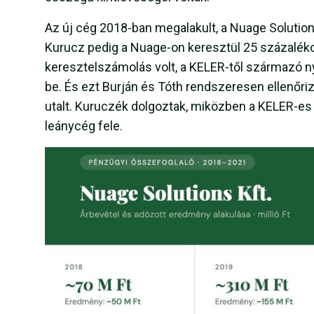
Az új cég 2018-ban megalakult, a Nuage Solutions
Kurucz pedig a Nuage-on keresztül 25 százalékos
keresztelszámolás volt, a KELER-től származó nye
be. És ezt Burján és Tóth rendszeresen ellenőriz
utalt. Kuruczék dolgoztak, miközben a KELER-es 
leánycég fele.