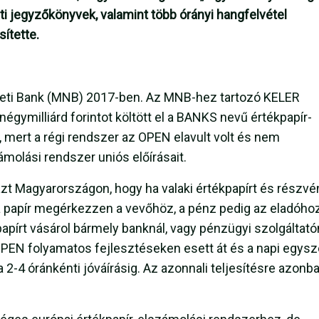
ti jegyzőkönyvek, valamint több órányi hangfelvétel
sítette.
eti Bank (MNB) 2017-ben. Az MNB-hez tartozó KELER
négymilliárd forintot költött el a BANKS nevű értékpapír-
g, mert a régi rendszer az OPEN elavult volt és nem
ámolási rendszer uniós előírásait.
zt Magyarországon, hogy ha valaki értékpapírt és részvé
 a papír megérkezzen a vevőhöz, a pénz pedig az eladóhoz
pírt vásárol bármely banknál, vagy pénzügyi szolgáltatón
 OPEN folyamatos fejlesztéseken esett át és a napi egysz
 2-4 óránkénti jóváírásig. Az azonnali teljesítésre azonb