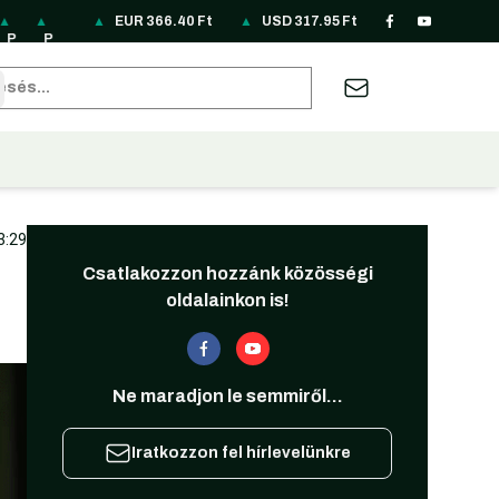
▲
▲
▲
▲
▲
EUR
▲
366.40
▲
Ft
▲
▲
▲
USD
▲
317.95
▲
Ft
▲
▲
▲
▲
P
P
R
R
R
S
S
T
T
U
U
Z
A
B
P
LN
O
S
U
EK
G
H
RY
A
S
A
U
RL
85
N
D
B
33
D
B
6.
H
D
R
D
62
sés
2
.1
69
3.
3.
.4
24
9.
66
7.
31
19
22
.1
8
.7
12
87
8
8.
62
F
10
7.
.5
3.
9
F
0
F
F
F
09
F
t
F
95
2
74
F
t
F
t
t
t
F
t
t
F
F
F
t
t
t
t
t
t
3:29
Csatlakozzon hozzánk közösségi
oldalainkon is!
Ne maradjon le semmiről...
Iratkozzon fel hírlevelünkre