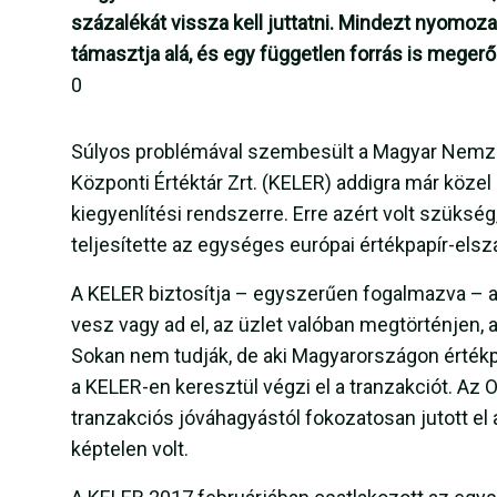
százalékát vissza kell juttatni. Mindezt nyomoza
támasztja alá, és egy független forrás is megerő
0
Súlyos problémával szembesült a Magyar Nemz
Központi Értéktár Zrt. (KELER) addigra már közel 
kiegyenlítési rendszerre. Erre azért volt szüksé
teljesítette az egységes európai értékpapír-elsz
A KELER biztosítja – egyszerűen fogalmazva – a
vesz vagy ad el, az üzlet valóban megtörténjen,
Sokan nem tudják, de aki Magyarországon értékpa
a KELER-en keresztül végzi el a tranzakciót. Az
tranzakciós jóváhagyástól fokozatosan jutott el a
képtelen volt.