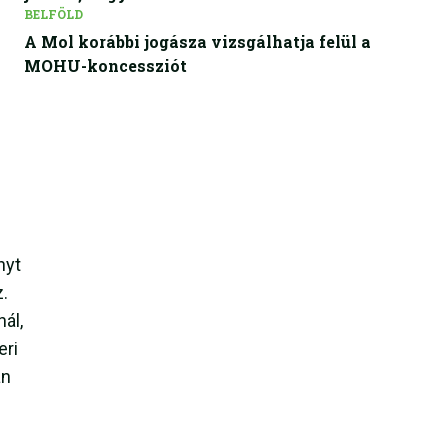
BELFÖLD
A Mol korábbi jogásza vizsgálhatja felül a
MOHU-koncessziót
nyt
.
ál,
eri
an