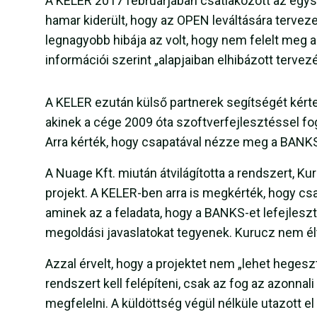
A KELER 2017 februárjában csatlakozott az egys
hamar kiderült, hogy az OPEN leváltására terveze
legnagyobb hibája az volt, hogy nem felelt meg a
információi szerint „alapjaiban elhibázott tervezé
A KELER ezután külső partnerek segítségét kérte
akinek a cége 2009 óta szoftverfejlesztéssel fogl
Arra kérték, hogy csapatával nézze meg a BANKS-
A Nuage Kft. miután átvilágította a rendszert, Ku
projekt. A KELER-ben arra is megkérték, hogy c
aminek az a feladata, hogy a BANKS-et lefejleszt
megoldási javaslatokat tegyenek. Kurucz nem élt
Azzal érvelt, hogy a projektet nem „lehet hegeszt
rendszert kell felépíteni, csak az fog az azonnali
megfelelni. A küldöttség végül nélküle utazott el 