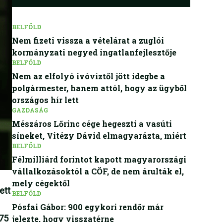
BELFÖLD
Nem fizeti vissza a vételárat a zuglói
kormányzati negyed ingatlanfejlesztője
BELFÖLD
Nem az elfolyó ivóvíztől jött idegbe a
polgármester, hanem attól, hogy az ügyből
országos hír lett
GAZDASÁG
Mészáros Lőrinc cége hegeszti a vasúti
síneket, Vitézy Dávid elmagyarázta, miért
BELFÖLD
Félmilliárd forintot kapott magyarországi
vállalkozásoktól a CÖF, de nem árulták el,
mely cégektől
ett
BELFÖLD
Pósfai Gábor: 900 egykori rendőr már
 75
jelezte, hogy visszatérne