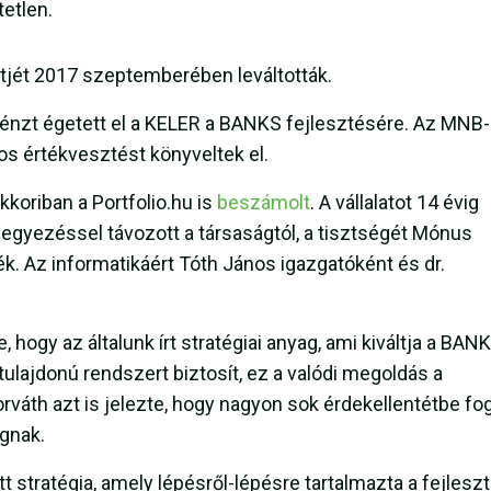
etlen.
jét 2017 szeptemberében leváltották.
özpénzt égetett el a KELER a BANKS fejlesztésére. Az MNB
os értékvesztést könyveltek el.
kkoriban a Portfolio.hu is
beszámolt
. A vállalatot 14 évig
egyezéssel távozott a társaságtól, a tisztségét Mónus
ték. Az informatikáért Tóth János igazgatóként és dr.
, hogy az általunk írt stratégiai anyag, ami kiváltja a BAN
tulajdonú rendszert biztosít, ez a valódi megoldás a
rváth azt is jelezte, hogy nagyon sok érdekellentétbe fo
ágnak.
 stratégia, amely lépésről-lépésre tartalmazta a fejlesz