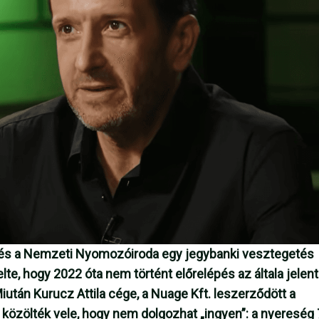
és a Nemzeti Nyomozóiroda egy jegybanki vesztegetés
e, hogy 2022 óta nem történt előrelépés az általa jelent
Miután Kurucz Attila cége, a Nuage Kft. leszerződött a
közölték vele, hogy nem dolgozhat „ingyen”: a nyereség