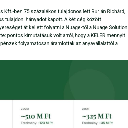
 Kft.-ben 75 százalékos tulajdonos lett Burján Richárd,
 tulajdoni hányadot kapott. A két cég között
reséget át kellett folyatni a Nuage-től a Nuage Solution
te: pontos kimutatásuk volt arról, hogy a KELER mennyit
pénzek folyamatosan áramlottak az anyavállalattól a