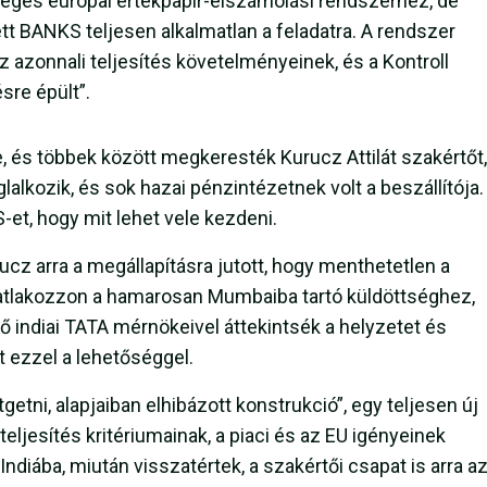
éges európai értékpapír-elszámolási rendszerhez, de
tt BANKS teljesen alkalmatlan a feladatra. A rendszer
z azonnali teljesítés követelményeinek, és a Kontroll
sre épült”.
, és többek között megkeresték Kurucz Attilát szakértőt,
alkozik, és sok hazai pénzintézetnek volt a beszállítója.
et, hogy mit lehet vele kezdeni.
rucz arra a megállapításra jutott, hogy menthetetlen a
satlakozzon a hamarosan Mumbaiba tartó küldöttséghez,
ő indiai TATA mérnökeivel áttekintsék a helyzetet és
 ezzel a lehetőséggel.
getni, alapjaiban elhibázott konstrukció”, egy teljesen új
 teljesítés kritériumainak, a piaci és az EU igényeinek
Indiába, miután visszatértek, a szakértői csapat is arra a