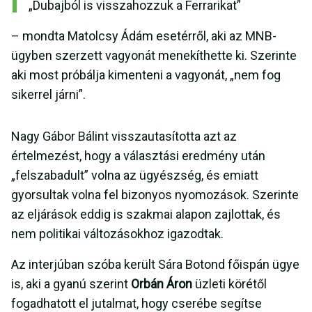
„Dubajból is visszahozzuk a Ferrarikat”
– mondta Matolcsy Ádám esetérről, aki az MNB-
ügyben szerzett vagyonát menekíthette ki. Szerinte
aki most próbálja kimenteni a vagyonát, „nem fog
sikerrel járni”.
Nagy Gábor Bálint visszautasította azt az
értelmezést, hogy a választási eredmény után
„felszabadult” volna az ügyészség, és emiatt
gyorsultak volna fel bizonyos nyomozások. Szerinte
az eljárások eddig is szakmai alapon zajlottak, és
nem politikai változásokhoz igazodtak.
Az interjúban szóba került Sára Botond főispán ügye
is, aki a gyanú szerint
Orbán Áron
üzleti körétől
fogadhatott el jutalmat, hogy cserébe segítse