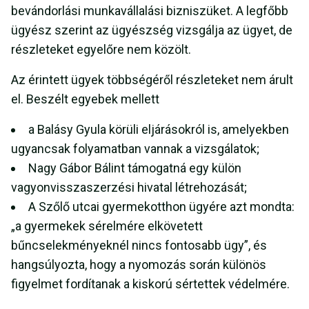
bevándorlási munkavállalási bizniszüket. A legfőbb
ügyész szerint az ügyészség vizsgálja az ügyet, de
részleteket egyelőre nem közölt.
Az érintett ügyek többségéről részleteket nem árult
el. Beszélt egyebek mellett
a Balásy Gyula körüli eljárásokról is, amelyekben
ugyancsak folyamatban vannak a vizsgálatok;
Nagy Gábor Bálint támogatná egy külön
vagyonvisszaszerzési hivatal létrehozását;
A Szőlő utcai gyermekotthon ügyére azt mondta:
„a gyermekek sérelmére elkövetett
bűncselekményeknél nincs fontosabb ügy”, és
hangsúlyozta, hogy a nyomozás során különös
figyelmet fordítanak a kiskorú sértettek védelmére.