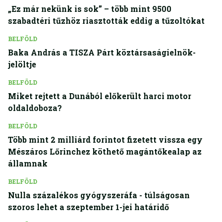
„Ez már nekünk is sok” – több mint 9500
szabadtéri tűzhöz riasztották eddig a tűzoltókat
BELFÖLD
Baka András a TISZA Párt köztársaságielnök-
jelöltje
BELFÖLD
Miket rejtett a Dunából előkerült harci motor
oldaldoboza?
BELFÖLD
Több mint 2 milliárd forintot fizetett vissza egy
Mészáros Lőrinchez köthető magántőkealap az
államnak
BELFÖLD
Nulla százalékos gyógyszeráfa - túlságosan
szoros lehet a szeptember 1-jei határidő