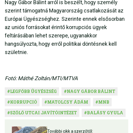
Nagy Gábor Bálint arról is beszélt, hogy személy
szerint támogatná Magyarország csatlakozását az
Európai Ügyészséghez. Szerinte ennek elsősorban
az uniós forrásokat érintő korrupciós ügyek
feltárásában lehet szerepe, ugyanakkor
hangsúlyozta, hogy erről politikai döntésnek kell
születnie.
Fotó: Máthé Zoltán/MTI/MTVA
#
LEGFŐBB ÜGYÉSZSÉG
#
NAGY GÁBOR BÁLINT
#
KORRUPCIÓ
#
MATOLCSY ÁDÁM
#
MNB
#
SZŐLŐ UTCAI JAVÍTÓINTÉZET
#
BALÁSY GYULA
További cikk a szerzőtől: