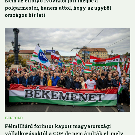
Nem az elfolyó ivóvíztől jött idegbe a
polgármester, hanem attól, hogy az ügyből
országos hír lett
BELFÖLD
Félmilliárd forintot kapott magyarországi
vállalkozásoktól a CÖF, de nem árulták el, mely