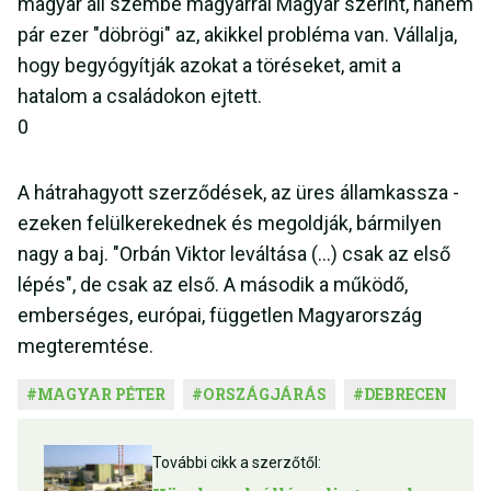
magyar áll szembe magyarral Magyar szerint, hanem
pár ezer "döbrögi" az, akikkel probléma van. Vállalja,
hogy begyógyítják azokat a töréseket, amit a
hatalom a családokon ejtett.
0
A hátrahagyott szerződések, az üres államkassza -
ezeken felülkerekednek és megoldják, bármilyen
nagy a baj. "Orbán Viktor leváltása (...) csak az első
lépés", de csak az első. A második a működő,
emberséges, európai, független Magyarország
megteremtése.
#
MAGYAR PÉTER
#
ORSZÁGJÁRÁS
#
DEBRECEN
További cikk a szerzőtől: