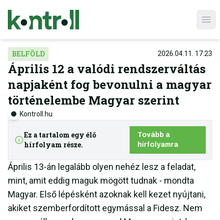
Ope
BELFÖLD
2026.04.11. 17:23
Április 12 a valódi rendszerváltás
napjaként fog bevonulni a magyar
történelembe Magyar szerint
Kontroll.hu
Ez a tartalom egy élő
Tovább a
hírfolyam része.
hírfolyamra
Április 13-án legalább olyen nehéz lesz a feladat,
mint, amit eddig maguk mögött tudnak - mondta
Magyar. Első lépésként azoknak kell kezet nyújtani,
akiket szemberfordított egymással a Fidesz. Nem