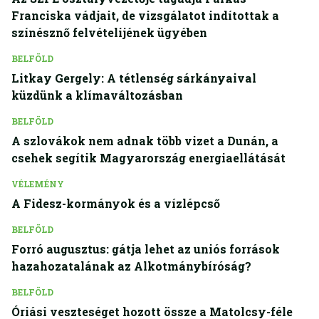
Franciska vádjait, de vizsgálatot indítottak a
színésznő felvételijének ügyében
BELFÖLD
Litkay Gergely: A tétlenség sárkányaival
küzdünk a klímaváltozásban
BELFÖLD
A szlovákok nem adnak több vizet a Dunán, a
csehek segítik Magyarország energiaellátását
VÉLEMÉNY
A Fidesz-kormányok és a vízlépcső
BELFÖLD
Forró augusztus: gátja lehet az uniós források
hazahozatalának az Alkotmánybíróság?
BELFÖLD
Óriási veszteséget hozott össze a Matolcsy-féle