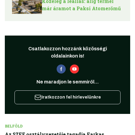
Közeleg a leállás: alig termel
már áramot a Paksi Atomerőmű
Csatlakozzon hozzánk közösségi
oldalainkon is!
Ne maradjon le semmiről...
Iratkozzon fel hírlevelünkre
BELFÖLD
Az SZFE osztályvezetője tagadja Farkas