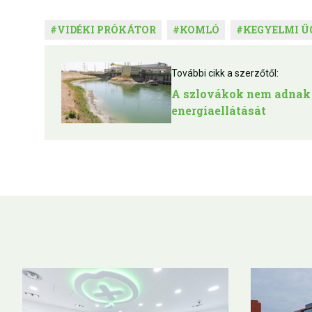
#
VIDÉKI PRÓKÁTOR
#
KOMLÓ
#
KEGYELMI Ü
További cikk a szerzőtől:
A szlovákok nem adnak 
energiaellátását