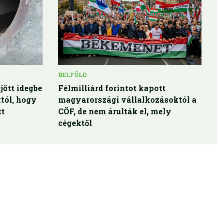
BELFÖLD
jött idegbe
Félmilliárd forintot kapott
tól, hogy
magyarországi vállalkozásoktól a
tt
CÖF, de nem árulták el, mely
cégektől