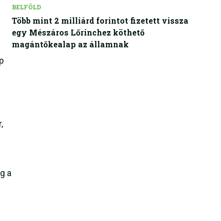
BELFÖLD
Több mint 2 milliárd forintot fizetett vissza
egy Mészáros Lőrinchez köthető
magántőkealap az államnak
öp
,
g a