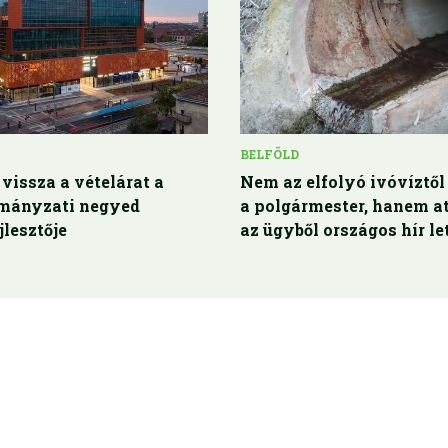
BELFÖLD
 vissza a vételárat a
Nem az elfolyó ivóvíztől 
rmányzati negyed
a polgármester, hanem at
jlesztője
az ügyből országos hír le