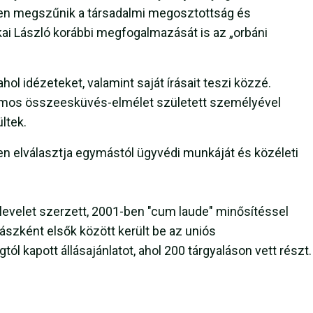
yben megszűnik a társadalmi megosztottság és
ai László korábbi megfogalmazását is az „orbáni
 ahol idézeteket, valamint saját írásait teszi közzé.
zámos összeesküvés-elmélet született személyével
ltek.
en elválasztja egymástól ügyvédi munkáját és közéleti
levelet szerzett, 2001-ben "cum laude" minősítéssel
ászként elsők között került be az uniós
l kapott állásajánlatot, ahol 200 tárgyaláson vett részt.