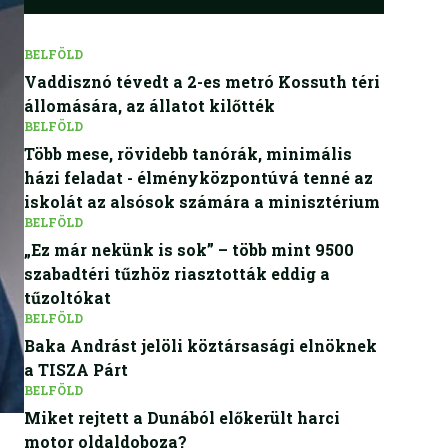
BELFÖLD
Vaddisznó tévedt a 2-es metró Kossuth téri
állomására, az állatot kilőtték
BELFÖLD
Több mese, rövidebb tanórák, minimális
házi feladat - élményközpontúvá tenné az
iskolát az alsósok számára a minisztérium
BELFÖLD
„Ez már nekünk is sok” – több mint 9500
szabadtéri tűzhöz riasztották eddig a
tűzoltókat
BELFÖLD
Baka Andrást jelöli köztársasági elnöknek
a TISZA Párt
BELFÖLD
Miket rejtett a Dunából előkerült harci
motor oldaldoboza?