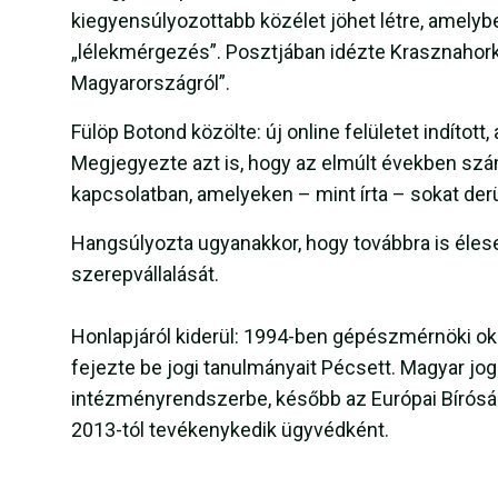
kiegyensúlyozottabb közélet jöhet létre, amel
„lélekmérgezés”. Posztjában idézte Krasznahork
Magyarországról”.
Fülöp Botond közölte: új online felületet indított,
Megjegyezte azt is, hogy az elmúlt években s
kapcsolatban, amelyeken – mint írta – sokat derü
Hangsúlyozta ugyanakkor, hogy továbbra is éles
szerepvállalását.
Honlapjáról kiderül: 1994-ben gépészmérnöki ok
fejezte be jogi tanulmányait Pécsett. Magyar jog
intézményrendszerbe, később az Európai Bíróságtó
2013-tól tevékenykedik ügyvédként.