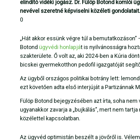
elindító vidéki jogász. Dr. Fülöp Botond komlói 
nevével szeretné képviselni közéleti gondolatait
0
„Hát akkor essünk végre túl a bemutatkozáson” –
Botond
ügyvédi honlapjá
t is nyilvánosságra hozt
szakterülete. Ő volt az, aki 2024-ben a Kúria dön
bicskei gyermekotthon pedofil igazgatóját segít
Az ügyből országos politikai botrány lett: lemond
ezt követően adta első interjúját a Partizánnak M
Fülöp Botond bejegyzésében azt írta, soha nem 
ugyanakkor zavarja a „bujkálás”, mert nem tartja
közélettel kapcsolatban.
Az ügyvéd optimistán beszélt a jövőről is. Véle