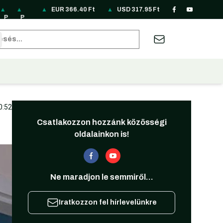
▲
▲
▲
▲
▲
EUR
▲
366.40
▲
Ft
▲
▲
▲
USD
▲
317.95
▲
Ft
▲
▲
▲
▲
P
P
R
R
R
S
S
T
T
U
U
Z
A
B
P
LN
O
S
U
EK
G
H
RY
A
S
A
U
RL
.
85
N
D
B
33
D
B
6.
H
D
R
D
62
sés
2
.1
69
3.
3.
.4
24
9.
66
7.
31
19
22
.1
8
.7
12
87
8
8.
62
F
10
7.
.5
3.
9
F
0
F
F
F
09
F
t
F
95
2
74
F
t
F
t
t
t
F
t
t
F
F
F
t
t
t
t
t
t
0:52
Csatlakozzon hozzánk közösségi
oldalainkon is!
Ne maradjon le semmiről...
Iratkozzon fel hírlevelünkre