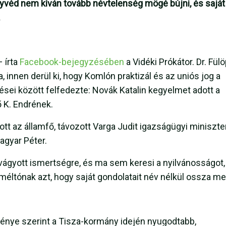
ügyvéd nem kíván tovább névtelenség mögé bújni, és saját
.
 írta
Facebook-bejegyzésében
a Vidéki Prókátor. Dr. Fül
a, innen derül ki, hogy Komlón praktizál és az uniós jog a
tései között felfedezte: Novák Katalin kegyelmet adott a
ő K. Endrének.
ott az államfő, távozott Varga Judit igazságügyi miniszter
agyar Péter.
vágyott ismertségre, és ma sem keresi a nyilvánosságot,
 méltónak azt, hogy saját gondolatait név nélkül ossza me
ménye szerint a Tisza-kormány idején nyugodtabb,