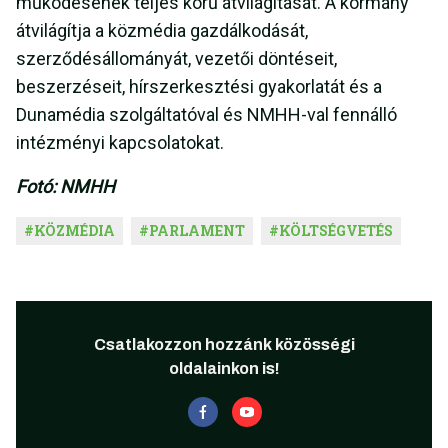
működésének teljes körű átvilágítását. A kormány
átvilágítja a közmédia gazdálkodását,
szerződésállományát, vezetői döntéseit,
beszerzéseit, hírszerkesztési gyakorlatát és a
Dunamédia szolgáltatóval és NMHH-val fennálló
intézményi kapcsolatokat.
Fotó: NMHH
#
KÖZMÉDIA
#
PARLAMENT
#
KÖLTSÉGVETÉS
Csatlakozzon hozzánk közösségi
oldalainkon is!