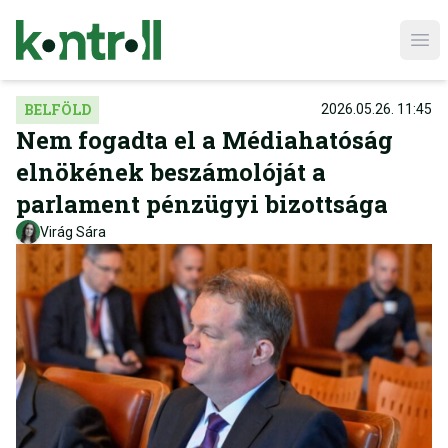
Ope
BELFÖLD
2026.05.26. 11:45
Nem fogadta el a Médiahatóság
elnökének beszámolóját a
parlament pénzügyi bizottsága
Virág Sára