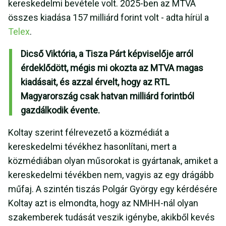
kereskedelmi bevétele volt. 2025-ben az MTVA
összes kiadása 157 milliárd forint volt - adta hírül a
Telex
.
Dicső Viktória, a Tisza Párt képviselője arról
érdeklődött, mégis mi okozta az MTVA magas
kiadásait, és azzal érvelt, hogy az RTL
Magyarország csak hatvan milliárd forintból
gazdálkodik évente.
Koltay szerint félrevezető a közmédiát a
kereskedelmi tévékhez hasonlítani, mert a
közmédiában olyan műsorokat is gyártanak, amiket a
kereskedelmi tévékben nem, vagyis az egy drágább
műfaj. A szintén tiszás Polgár György egy kérdésére
Koltay azt is elmondta, hogy az NMHH-nál olyan
szakemberek tudását veszik igénybe, akikből kevés