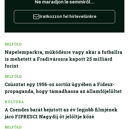
Ne maradjon le semmiről...
Iratkozzon fel hírlevelünkre
BELFÖLD
Napelemparkra, működésre vagy akár a futballra
is mehetett a Fradivárosra kapott 25 milliárd
forint
BELFÖLD
Csúsztat egy 1956-os sortűz ügyében a Fidesz-
propaganda, hogy támadhassa az államfőjelöltet
KULTÚRA
A Csendes barát bejutott az év legjobb filmjének
járó FIPRESCI Nagydíj öt jelöltje közé
BELFÖLD