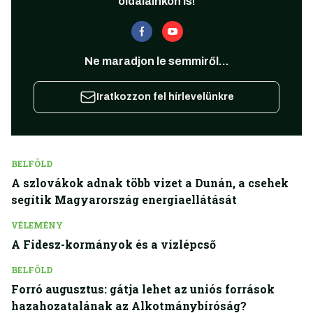
oldalainkon is!
Ne maradjon le semmiről...
Iratkozzon fel hírlevelünkre
BELFÖLD
A szlovákok adnak több vizet a Dunán, a csehek
segítik Magyarország energiaellátását
VÉLEMÉNY
A Fidesz-kormányok és a vízlépcső
BELFÖLD
Forró augusztus: gátja lehet az uniós források
hazahozatalának az Alkotmánybíróság?