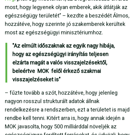
most, hogy legyenek olyan emberek, akik átlátják az
egészségügy területét” – kezdte a beszédét Álmos,
hozzátéve, hogy szerinte jó szakemberek kerültek
most az egészségügyi minisztériumhoz.
"Az elmúlt időszaknak az egyik nagy hibája,
hogy az egészségügyi irányítás teljesen
elzárta magát a valós visszajelzésektől,
beleértve MOK felől érkező szakmai
visszajelzéseket is"
– fűzte tovább a szót, hozzátéve, hogy jelenleg
nagyon rosszul strukturált adatok állnak
rendelkezésre a rendszerben, ezt a területet is majd
rendbe kell tenni. Kitért arra is, hogy annak idején a
MOK javasolta, hogy 500 milliárddal növeljék az
egészségügyre fordított forrásokat, és üdvözli, hogy