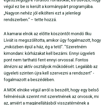
végül ez be is került a kormánypárt programjába.
„Nagyon nehéz jól elkölteni ezt a jelenlegi
rendszerben.” – tette hozzá.
A kamarai elnök az előtte köszöntőt mondó Ilku
Líviát is megszólította, amikor úgy fogalmazott, hogy
„miközben épül a ház, ég a tető”. "Szeretném
kimondani: kórházakat kell bezárni. Ennyi ügyeleti
pont nem tartható fent ennyi orvossal. Fontos
átnézni az aktív osztályok működését. Legalább az
ügyeleti szinten újra kell szervezni a rendszert" -
fogalmazott a beszédében.
A MOK elnöke végül arról is beszélt, hogy egy belső
felmérésük szerint mit szeretnének az orvosok, mi
az, amiért a magánellátásból visszatérnének a