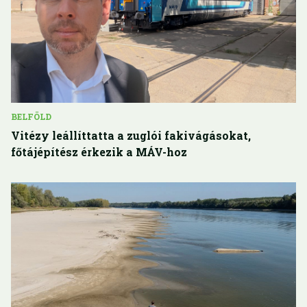
BELFÖLD
Vitézy leállíttatta a zuglói fakivágásokat,
főtájépítész érkezik a MÁV-hoz