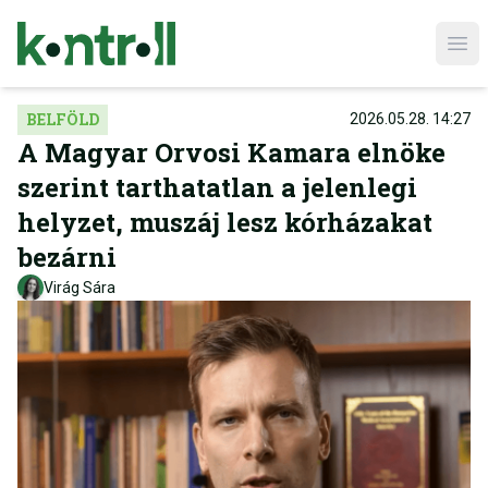
Ope
BELFÖLD
2026.05.28. 14:27
A Magyar Orvosi Kamara elnöke
szerint tarthatatlan a jelenlegi
helyzet, muszáj lesz kórházakat
bezárni
Virág Sára