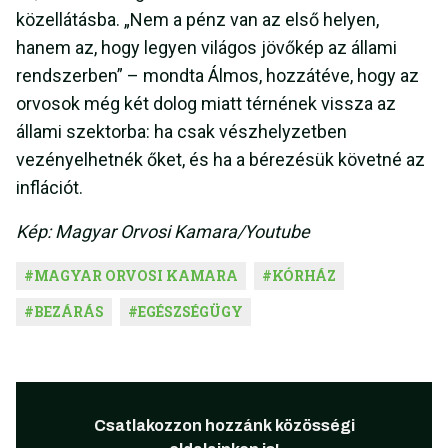
közellátásba. „Nem a pénz van az első helyen,
hanem az, hogy legyen világos jövőkép az állami
rendszerben” – mondta Álmos, hozzátéve, hogy az
orvosok még két dolog miatt térnének vissza az
állami szektorba: ha csak vészhelyzetben
vezényelhetnék őket, és ha a bérezésük követné az
inflációt.
Kép: Magyar Orvosi Kamara/Youtube
#
MAGYAR ORVOSI KAMARA
#
KÓRHÁZ
#
BEZÁRÁS
#
EGÉSZSÉGÜGY
Csatlakozzon hozzánk közösségi