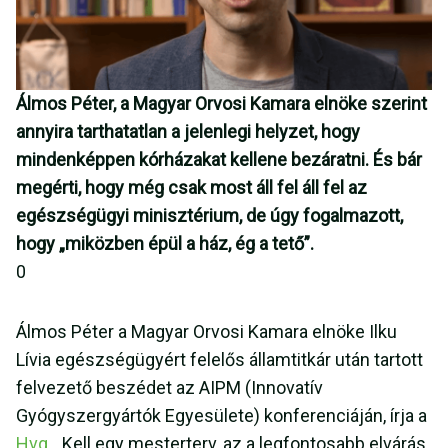
Álmos Péter, a Magyar Orvosi Kamara elnöke szerint
annyira tarthatatlan a jelenlegi helyzet, hogy
mindenképpen kórházakat kellene bezáratni. És bár
megérti, hogy még csak most áll fel áll fel az
egészségügyi minisztérium, de úgy fogalmazott,
hogy „miközben épül a ház, ég a tető”.
0
Álmos Péter a Magyar Orvosi Kamara elnöke Ilku
Lívia egészségügyért felelős államtitkár után tartott
felvezető beszédet az AIPM (Innovatív
Gyógyszergyártók Egyesülete) konferenciáján, írja a
Hvg
. „Kell egy mesterterv, az a legfontosabb elvárás