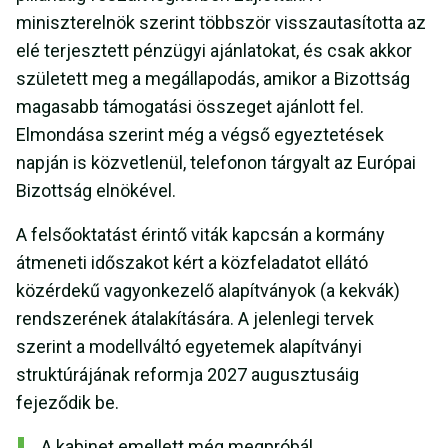
miniszterelnök szerint többször visszautasította az
elé terjesztett pénzügyi ajánlatokat, és csak akkor
született meg a megállapodás, amikor a Bizottság
magasabb támogatási összeget ajánlott fel.
Elmondása szerint még a végső egyeztetések
napján is közvetlenül, telefonon tárgyalt az Európai
Bizottság elnökével.
A felsőoktatást érintő viták kapcsán a kormány
átmeneti időszakot kért a közfeladatot ellátó
közérdekű vagyonkezelő alapítványok (a kekvák)
rendszerének átalakítására. A jelenlegi tervek
szerint a modellváltó egyetemek alapítványi
struktúrájának reformja 2027 augusztusáig
fejeződik be.
A kabinet emellett még megpróbál