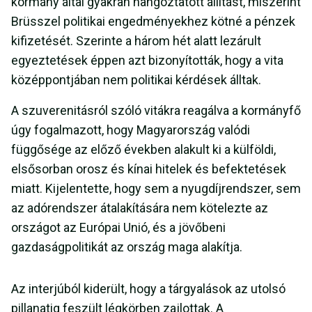
kormány által gyakran hangoztatott állítást, miszerint
Brüsszel politikai engedményekhez kötné a pénzek
kifizetését. Szerinte a három hét alatt lezárult
egyeztetések éppen azt bizonyították, hogy a vita
középpontjában nem politikai kérdések álltak.
A szuverenitásról szóló vitákra reagálva a kormányfő
úgy fogalmazott, hogy Magyarország valódi
függősége az előző években alakult ki a külföldi,
elsősorban orosz és kínai hitelek és befektetések
miatt. Kijelentette, hogy sem a nyugdíjrendszer, sem
az adórendszer átalakítására nem kötelezte az
országot az Európai Unió, és a jövőbeni
gazdaságpolitikát az ország maga alakítja.
Az interjúból kiderült, hogy a tárgyalások az utolsó
pillanatig feszült légkörben zajlottak. A