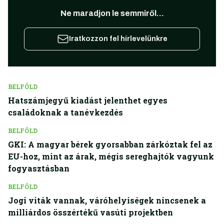
Ne maradjon le semmiről...
Iratkozzon fel hírlevelünkre
BELFÖLD
Hatszámjegyű kiadást jelenthet egyes
családoknak a tanévkezdés
BELFÖLD
GKI: A magyar bérek gyorsabban zárkóztak fel az
EU-hoz, mint az árak, mégis sereghajtók vagyunk
fogyasztásban
BELFÖLD
Jogi viták vannak, váróhelyiségek nincsenek a
milliárdos összértékű vasúti projektben