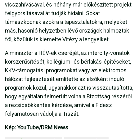
visszahívásával, és néhány már előkészített projekt
felgyorsításával át tudják hidalni. Sokat
támaszkodnak azokra a tapasztalatokra, melyeket
más, hasonló helyzetben lévő országok halmoztak
föl, közülük is kiemelte Vitézy a lengyelket.
A miniszter a HÉV-ek cseréjét, az intercity-vonatok
korszerűsítését, kollégium- és bérlakás-építéseket,
KKV-támogatási programokat vagy az elektromos
hálózat fejlesztését említette az elsőként induló
programok közül, ugyanakkor azt is visszautasította,
hogy egyáltalán felmerült volna a Bizottság részéről
a rezsicsökkentés kérdése, amivel a Fidesz
folyamatosan vádolja a Tiszát.
Kép: YouTube/DRM News