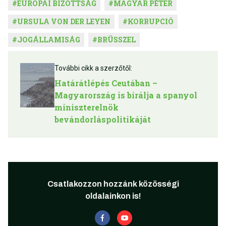
#
EURÓPAI BIZOTTSÁG
#
MAGYAR PÉTER
#
URSULA VON DER LEYEN
#
KORRUPCIÓ
#
JOGÁLLAMISÁG
#
BRÜSSZEL
További cikk a szerzőtől:
Határátlépés Ceutában –
Magyarország is bírálja a spanyol
miniszterelnök
bevándorláspolitikáját
Csatlakozzon hozzánk közösségi
oldalainkon is!