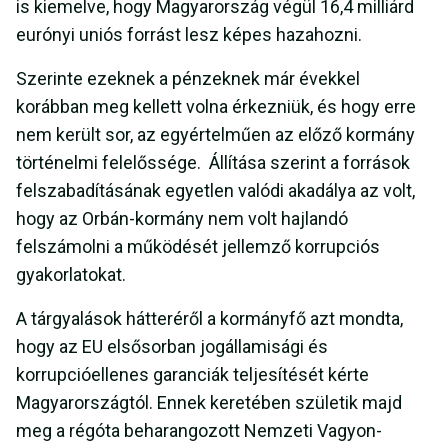
is kiemelve, hogy Magyarország végül 16,4 milliárd
eurónyi uniós forrást lesz képes hazahozni.
Szerinte ezeknek a pénzeknek már évekkel
korábban meg kellett volna érkezniük, és hogy erre
nem került sor, az egyértelműen az előző kormány
történelmi felelőssége. Állítása szerint a források
felszabadításának egyetlen valódi akadálya az volt,
hogy az Orbán-kormány nem volt hajlandó
felszámolni a működését jellemző korrupciós
gyakorlatokat.
A tárgyalások hátteréről a kormányfő azt mondta,
hogy az EU elsősorban jogállamisági és
korrupcióellenes garanciák teljesítését kérte
Magyarországtól. Ennek keretében születik majd
meg a régóta beharangozott Nemzeti Vagyon-