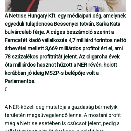
A Netrise Hungary Kft. egy médiaipari cég, amelynek
egyedüli tulajdonosa Bessenyei István, Sarka Kata
bulvárceleb férje. A céges beszámoló szerint a
Femcafét kiadó vállalkozás 4,7 milliárd forintos nettó
árbevétel mellett 3,669 milliárdos profitot ért el, ami
78 százalékos profitrátát jelent. Az oligarcha évek
óta milliárdos hasznot húzott a NER révén, holott
korábban jó ideig MSZP-s belépője volt a
Parlamentbe.
0
A NER-közeli cég mutatója a gazdaság bármelyik
területén megsüvegelendő lenne. A mostani profit
még a Netrise esetében is csúcsot jelent, pedig a