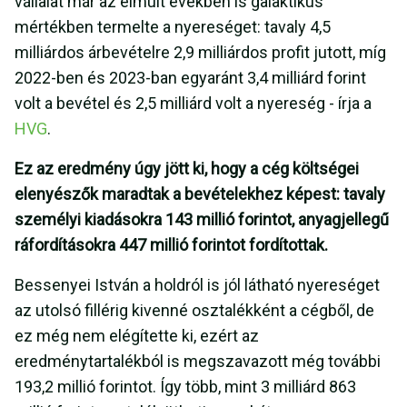
vállalat már az elmúlt években is galaktikus
mértékben termelte a nyereséget: tavaly 4,5
milliárdos árbevételre 2,9 milliárdos profit jutott, míg
2022-ben és 2023-ban egyaránt 3,4 milliárd forint
volt a bevétel és 2,5 milliárd volt a nyereség - írja a
HVG
.
Ez az eredmény úgy jött ki, hogy a cég költségei
elenyészők maradtak a bevételekhez képest: tavaly
személyi kiadásokra 143 millió forintot, anyagjellegű
ráfordításokra 447 millió forintot fordítottak.
Bessenyei István a holdról is jól látható nyereséget
az utolsó fillérig kivenné osztalékként a cégből, de
ez még nem elégítette ki, ezért az
eredménytartalékból is megszavazott még további
193,2 millió forintot. Így több, mint 3 milliárd 863