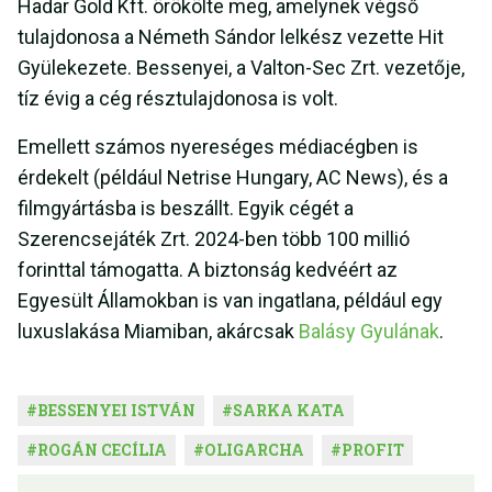
Hadar Gold Kft. örökölte meg, amelynek végső
tulajdonosa a Németh Sándor lelkész vezette Hit
Gyülekezete. Bessenyei, a Valton-Sec Zrt. vezetője,
tíz évig a cég résztulajdonosa is volt.
Emellett számos nyereséges médiacégben is
érdekelt (például Netrise Hungary, AC News), és a
filmgyártásba is beszállt. Egyik cégét a
Szerencsejáték Zrt. 2024-ben több 100 millió
forinttal támogatta. A biztonság kedvéért az
Egyesült Államokban is van ingatlana, például egy
luxuslakása Miamiban, akárcsak
Balásy Gyulának
.
#
BESSENYEI ISTVÁN
#
SARKA KATA
#
ROGÁN CECÍLIA
#
OLIGARCHA
#
PROFIT