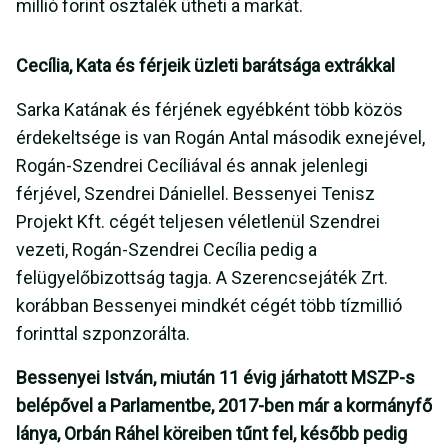
millió forint osztalék ütheti a markát.
Cecília, Kata és férjeik üzleti barátsága extrákkal
Sarka Katának és férjének egyébként több közös
érdekeltsége is van Rogán Antal második exnejével,
Rogán-Szendrei Cecíliával és annak jelenlegi
férjével, Szendrei Dániellel. Bessenyei Tenisz
Projekt Kft. cégét teljesen véletlenül Szendrei
vezeti, Rogán-Szendrei Cecília pedig a
felügyelőbizottság tagja. A Szerencsejáték Zrt.
korábban Bessenyei mindkét cégét több tízmillió
forinttal szponzorálta.
Bessenyei István, miután 11 évig járhatott MSZP-s
belépővel a Parlamentbe, 2017-ben már a kormányfő
lánya, Orbán Ráhel köreiben tűnt fel, később pedig