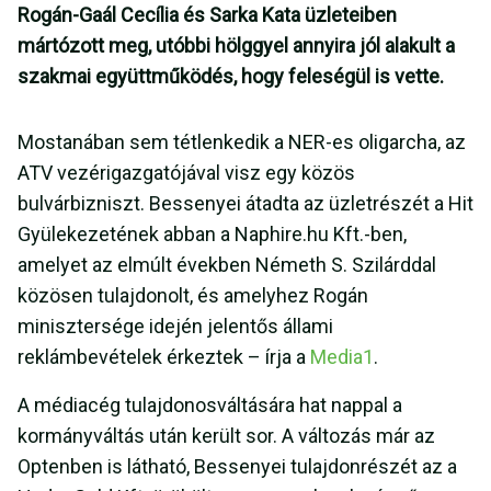
Rogán-Gaál Cecília és Sarka Kata üzleteiben
mártózott meg, utóbbi hölggyel annyira jól alakult a
szakmai együttműködés, hogy feleségül is vette.
Mostanában sem tétlenkedik a NER-es oligarcha, az
ATV vezérigazgatójával visz egy közös
bulvárbizniszt. Bessenyei átadta az üzletrészét a Hit
Gyülekezetének abban a Naphire.hu Kft.-ben,
amelyet az elmúlt években Németh S. Szilárddal
közösen tulajdonolt, és amelyhez Rogán
minisztersége idején jelentős állami
reklámbevételek érkeztek – írja a
Media1
.
A médiacég tulajdonosváltására hat nappal a
kormányváltás után került sor. A változás már az
Optenben is látható, Bessenyei tulajdonrészét az a