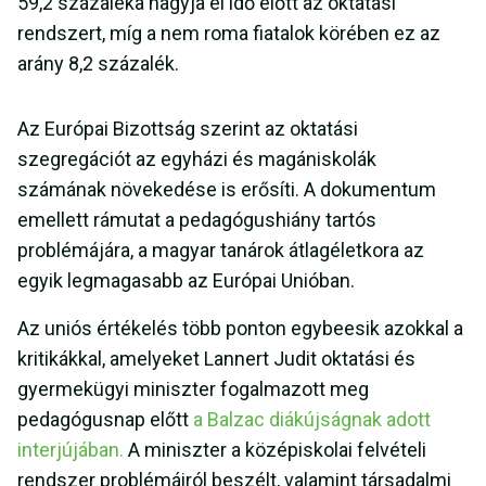
59,2 százaléka hagyja el idő előtt az oktatási
rendszert, míg a nem roma fiatalok körében ez az
arány 8,2 százalék.
Az Európai Bizottság szerint az oktatási
szegregációt az egyházi és magániskolák
számának növekedése is erősíti. A dokumentum
emellett rámutat a pedagógushiány tartós
problémájára, a magyar tanárok átlagéletkora az
egyik legmagasabb az Európai Unióban.
Az uniós értékelés több ponton egybeesik azokkal a
kritikákkal, amelyeket Lannert Judit oktatási és
gyermekügyi miniszter fogalmazott meg
pedagógusnap előtt
a Balzac diákújságnak adott
interjújában.
A miniszter a középiskolai felvételi
rendszer problémáiról beszélt, valamint társadalmi