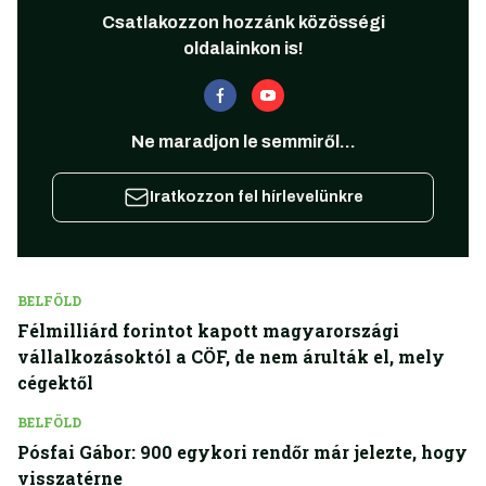
Csatlakozzon hozzánk közösségi
oldalainkon is!
Ne maradjon le semmiről...
Iratkozzon fel hírlevelünkre
BELFÖLD
Félmilliárd forintot kapott magyarországi
vállalkozásoktól a CÖF, de nem árulták el, mely
cégektől
BELFÖLD
Pósfai Gábor: 900 egykori rendőr már jelezte, hogy
visszatérne