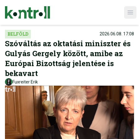
Ope
BELFÖLD
2026.06.08. 17:08
Szóváltás az oktatási miniszter és
Gulyás Gergely között, amibe az
Európai Bizottság jelentése is
bekavart
Fuxreiter Erik