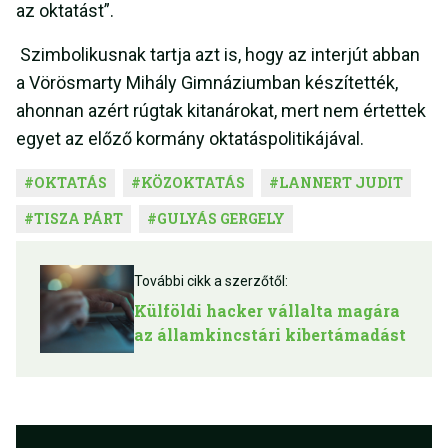
az oktatást”.
Szimbolikusnak tartja azt is, hogy az interjút abban
a Vörösmarty Mihály Gimnáziumban készítették,
ahonnan azért rúgtak kitanárokat, mert nem értettek
egyet az előző kormány oktatáspolitikájával.
#
OKTATÁS
#
KÖZOKTATÁS
#
LANNERT JUDIT
#
TISZA PÁRT
#
GULYÁS GERGELY
További cikk a szerzőtől:
Külföldi hacker vállalta magára
az államkincstári kibertámadást