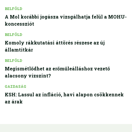
BELFÖLD
A Mol korábbi jogásza vizsgálhatja felül a MOHU-
koncessziót
BELFÖLD
Komoly rákkutatási áttörés részese az új
államtitkár
BELFÖLD
Megismétlődhet az erőműleálláshoz vezető
alacsony vízszint?
GAZDASÁG
KSH: Lassul az infláció, havi alapon csökkennek
az árak