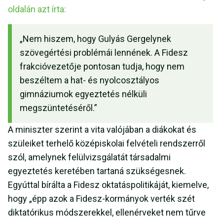
oldalán azt írta:
„Nem hiszem, hogy Gulyás Gergelynek
szövegértési problémái lennének. A Fidesz
frakcióvezetője pontosan tudja, hogy nem
beszéltem a hat- és nyolcosztályos
gimnáziumok egyeztetés nélküli
megszüntetéséről.”
A miniszter szerint a vita valójában a diákokat és
szüleiket terhelő középiskolai felvételi rendszerről
szól, amelynek felülvizsgálatát társadalmi
egyeztetés keretében tartaná szükségesnek.
Egyúttal bírálta a Fidesz oktatáspolitikáját, kiemelve,
hogy „épp azok a Fidesz-kormányok verték szét
diktatórikus módszerekkel, ellenérveket nem tűrve