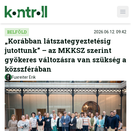
Ope
BELFÖLD
2026.06.12. 09:42
„Korábban látszategyeztetésig
jutottunk” – az MKKSZ szerint
gyökeres változásra van szükség a
közszférában
Fuxreiter Erik