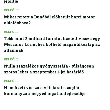
jelöltje
BELFÖLD
Miket rejtett a Dunából előkerült harci motor
oldaldoboza?
BELFÖLD
Több mint 2 milliárd forintot fizetett vissza egy
Mészáros Lőrinchez köthető magántőkealap az
államnak
BELFÖLD
Nulla százalékos gyógyszeráfa - túlságosan
szoros lehet a szeptember 1-jei határidő
BELFÖLD
Nem fizeti vissza a vételárat a zuglói
kormányzati negyed ingatlanfejlesztője