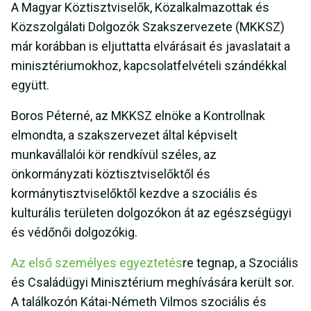
A Magyar Köztisztviselők, Közalkalmazottak és
Közszolgálati Dolgozók Szakszervezete (MKKSZ)
már korábban is eljuttatta elvárásait és javaslatait a
minisztériumokhoz, kapcsolatfelvételi szándékkal
együtt.
Boros Péterné, az MKKSZ elnöke a Kontrollnak
elmondta, a szakszervezet által képviselt
munkavállalói kör rendkívül széles, az
önkormányzati köztisztviselőktől és
kormánytisztviselőktől kezdve a szociális és
kulturális területen dolgozókon át az egészségügyi
és védőnői dolgozókig.
Az első személyes egyeztetés
re tegnap, a Szociális
és Családügyi Minisztérium meghívására került sor.
A találkozón Kátai-Németh Vilmos szociális és