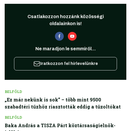
Csatlakozzon hozzánk közösségi
oldalainkon is!
Ne maradjon le semmiről...
Iratkozzon fel hírlevelünkre
BELFÖLD
„Ez már nekünk is sok” – több mint 9500
szabadtéri tűzhöz riasztották eddig a tűzoltókat
BELFÖLD
Baka András a TISZA Párt köztársaságielnök-