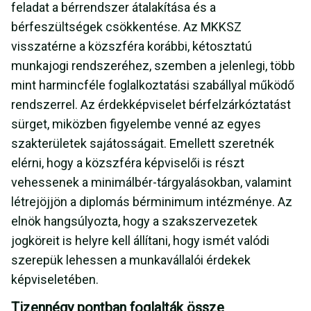
feladat a bérrendszer átalakítása és a
bérfeszültségek csökkentése. Az MKKSZ
visszatérne a közszféra korábbi, kétosztatú
munkajogi rendszeréhez, szemben a jelenlegi, több
mint harmincféle foglalkoztatási szabállyal működő
rendszerrel. Az érdekképviselet bérfelzárkóztatást
sürget, miközben figyelembe venné az egyes
szakterületek sajátosságait. Emellett szeretnék
elérni, hogy a közszféra képviselői is részt
vehessenek a minimálbér-tárgyalásokban, valamint
létrejöjjön a diplomás bérminimum intézménye. Az
elnök hangsúlyozta, hogy a szakszervezetek
jogköreit is helyre kell állítani, hogy ismét valódi
szerepük lehessen a munkavállalói érdekek
képviseletében.
Tizennégy pontban foglalták össze