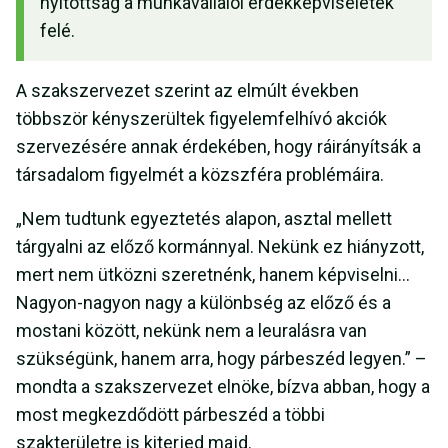
nyitottság a munkavállalói érdekképviseletek
felé.
A szakszervezet szerint az elmúlt években
többször kényszerültek figyelemfelhívó akciók
szervezésére annak érdekében, hogy ráirányítsák a
társadalom figyelmét a közszféra problémáira.
„Nem tudtunk egyeztetés alapon, asztal mellett
tárgyalni az előző kormánnyal. Nekünk ez hiányzott,
mert nem ütközni szeretnénk, hanem képviselni…
Nagyon-nagyon nagy a különbség az előző és a
mostani között, nekünk nem a leuralásra van
szükségünk, hanem arra, hogy párbeszéd legyen.” –
mondta a szakszervezet elnöke, bízva abban, hogy a
most megkezdődött párbeszéd a többi
szakterületre is kiterjed majd.