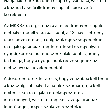
Napjának munkaszüneti nappá nyilvánítása, valamint
a köztisztviselői illetményalap inflációkövető
korrekciója.
Az MKKSZ szorgalmazza a teljesítményen alapuló
életpályamodell visszaállítását, a 13. havi illetmény
újbóli bevezetését, a dolgozók egészségvédelmét
szolgáló garanciák megteremtését és egy olyan
nyugdíjkorrekciós rendszer kialakítását is, amely
biztosítja, hogy a nyugdíjasok részesüljenek az
életszínvonal növekedéséből.
A dokumentum kitér arra is, hogy vonzóbbá kell tenni
a közszolgálati pályát a fiatalok számára, újra kell
építeni a közszolgálati érdekegyeztetés
intézményeit, valamint meg kell vizsgálni annak
lehetőségét, hogy a szakszervezetek is