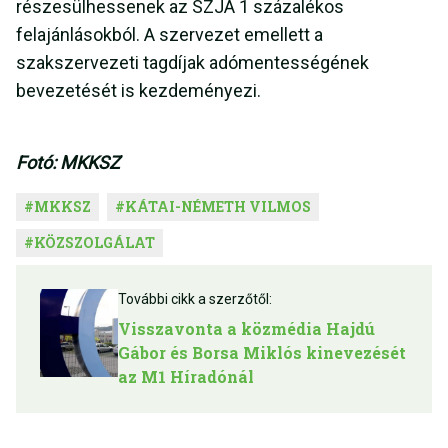
részesülhessenek az SZJA 1 százalékos
felajánlásokból. A szervezet emellett a
szakszervezeti tagdíjak adómentességének
bevezetését is kezdeményezi.
Fotó: MKKSZ
#
MKKSZ
#
KÁTAI-NÉMETH VILMOS
#
KÖZSZOLGÁLAT
További cikk a szerzőtől:
Visszavonta a közmédia Hajdú
Gábor és Borsa Miklós kinevezését
az M1 Híradónál