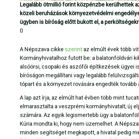
Legalább ötmillió forint közpénzbe kerülhettek a
közeli beruházások környezetvédelmi engedélye
ügyben is bíróság előtt bukott el, a perköltségek
0
A Népszava cikke
szerint
az elmúlt évek több vi
Kormányhivatalhoz futott be: a balatonföldvári kik
alsóörsi, csopaki és aszófői építkezések ügyei 
bíróságon megállítani vagy legalább felülvizsgál
tópart és a környezet rovására engedték tovább
A lap azt írja, az elmúlt hat évben több mint tuca
elmarasztalta a veszprémi kormányhivatalt, új elj
számára. Az egyik legismertebb ügy a balatonföldv
Kúria mondta ki, hogy nem üzemelhet. A Népszav
minden segítséget megkapott, a hivatal pedig még 