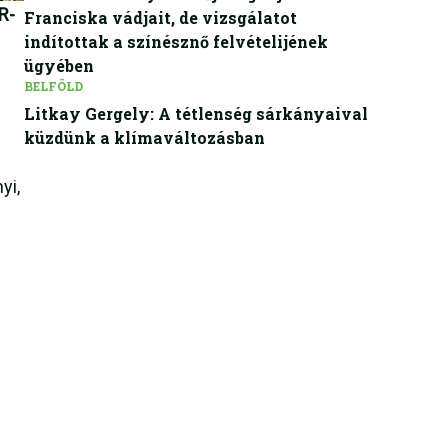
R-
Franciska vádjait, de vizsgálatot
indítottak a színésznő felvételijének
ügyében
BELFÖLD
Litkay Gergely: A tétlenség sárkányaival
küzdünk a klímaváltozásban
yi,