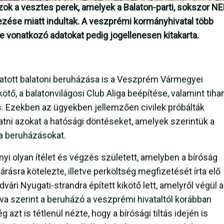
zok a vesztes perek, amelyek a Balaton-parti, sokszor NE
zése miatt indultak. A veszprémi kormányhivatal több
re vonatkozó adatokat pedig jogellenesen kitakarta.
tatott balatoni beruházása is a Veszprém Vármegyei
ötő, a balatonvilágosi Club Aliga beépítése, valamint tihan
is. Ezekben az ügyekben jellemzően civilek próbálták
tatni azokat a hatósági döntéseket, amelyek szerintük a
 a beruházásokat.
tnyi olyan ítélet és végzés született, amelyben a bíróság
árásra kötelezte, illetve perköltség megfizetését írta elő
ári Nyugati-strandra épített kikötő lett, amelyről végül a
a szerint a beruházó a veszprémi hivataltól korábban
azt is tétlenül nézte, hogy a bírósági tiltás idején is