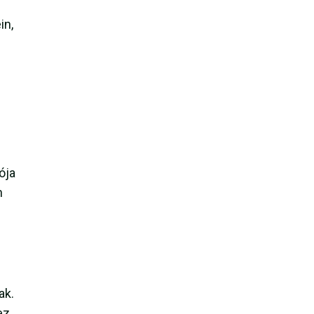
in,
z
ója
n
ak.
ez