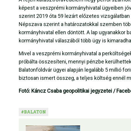
képest a veszprémi kormányhivatal ügyeiben jóva
szerint 2019 óta 59 lezárt előzetes vizsgálatban
Népszava szerint a határozatokkal szemben több 
kormányhivatal ellen döntött. A lap ugyanakkor ba
kormányhivatal válaszából több ügy is kimaradha
Mivel a veszprémi kormányhivatal a perköltségek
próbálta összesíteni, mennyi pénzbe kerülhettek 
Balatonföldvár ügyei alapján legalább 5 millió fori
biztosan ismert összeg, a teljes költség ennél m
Fotó: Káncz Csaba geopolitikai jegyzetei / Face
#
BALATON