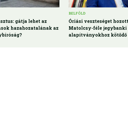
BELFÖLD
sztus: gátja lehet az
Óriási veszteséget hozott
rások hazahozatalának az
Matolcsy-féle jegybanki
bíróság?
alapítványokhoz kötődő 