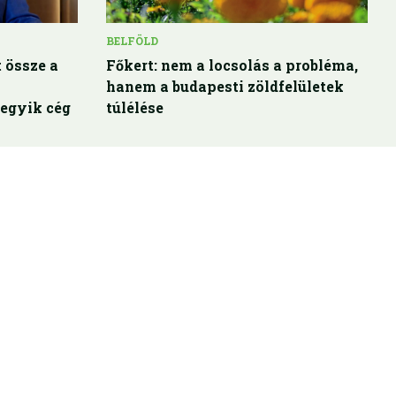
BELFÖLD
 össze a
Főkert: nem a locsolás a probléma,
hanem a budapesti zöldfelületek
egyik cég
túlélése