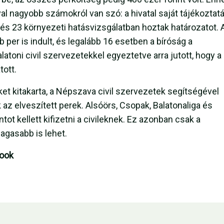
l nagyobb számokról van szó: a hivatal saját tájékoztat
 és 23 környezeti hatásvizsgálatban hoztak határozatot. 
per is indult, és legalább 16 esetben a bíróság a
latoni civil szervezetekkel egyeztetve arra jutott, hogy a
tott.
et kitakarta, a Népszava civil szervezetek segítségével
az elveszített perek. Alsóörs, Csopak, Balatonaliga és
ntot kellett kifizetni a civileknek. Ez azonban csak a
agasabb is lehet.
book