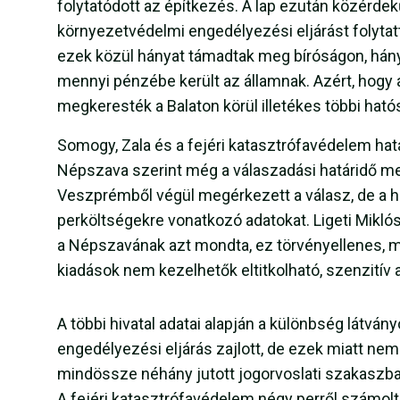
folytatódott az építkezés. A lap ezután közérdek
környezetvédelmi engedélyezési eljárást folytatt
ezek közül hányat támadtak meg bíróságon, hánys
mennyi pénzébe került az államnak. Azért, hogy 
megkeresték a Balaton körül illetékes többi ható
Somogy, Zala és a fejéri katasztrófavédelem hat
Népszava szerint még a válaszadási határidő m
Veszprémből végül megérkezett a válasz, de a hi
perköltségekre vonatkozó adatokat. Ligeti Miklós
a Népszavának azt mondta, ez törvényellenes, mi
kiadások nem kezelhetők eltitkolható, szenzitív 
A többi hivatal adatai alapján a különbség látvá
engedélyezési eljárás zajlott, de ezek miatt nem
mindössze néhány jutott jogorvoslati szakaszba,
A fejéri katasztrófavédelem négy perről számolt 