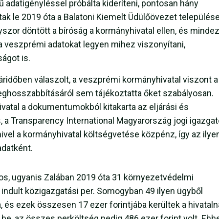
ű adatigényléssel próbálta kideríteni, pontosan hány
ak le 2019 óta a Balatoni Kiemelt Üdülőövezet települése
zor döntött a bíróság a kormányhivatal ellen, és minde
a veszprémi adatokat legyen mihez viszonyítani,
ságot is.
áridőben válaszolt, a veszprémi kormányhivatal viszont a
eghosszabbításáról sem tájékoztatta őket szabályosan.
vatal a dokumentumokból kitakarta az eljárási és
, a Transparency International Magyarország jogi igazgat
vel a kormányhivatal költségvetése közpénz, így az ilye
adatként.
nyos, ugyanis Zalában 2019 óta 31 környezetvédelmi
 indult közigazgatási per. Somogyban 49 ilyen ügyből
 és ezek összesen 17 ezer forintjába kerültek a hivataln
be, az összes perköltség pedig 486 ezer forint volt. Ehh