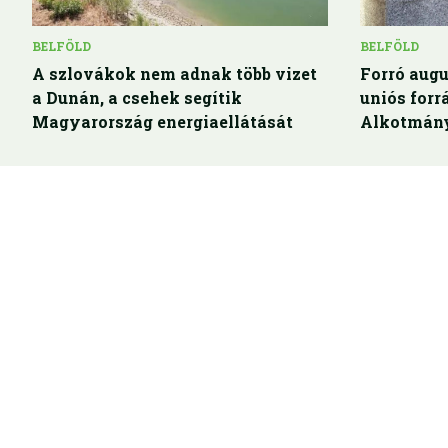
BELFÖLD
BELFÖLD
A szlovákok nem adnak több vizet
Forró augu
a Dunán, a csehek segítik
uniós for
Magyarország energiaellátását
Alkotmány