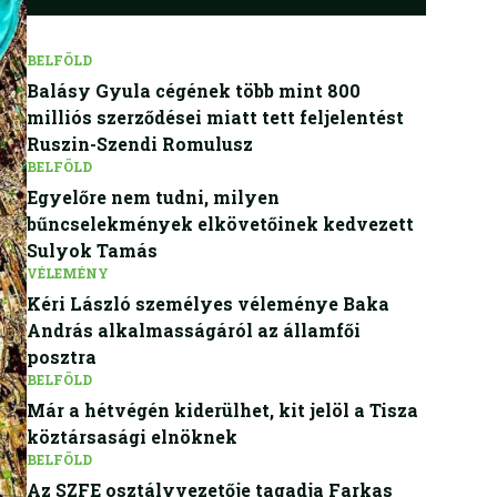
BELFÖLD
Balásy Gyula cégének több mint 800
milliós szerződései miatt tett feljelentést
Ruszin-Szendi Romulusz
BELFÖLD
Egyelőre nem tudni, milyen
bűncselekmények elkövetőinek kedvezett
Sulyok Tamás
VÉLEMÉNY
Kéri László személyes véleménye Baka
András alkalmasságáról az államfői
posztra
BELFÖLD
Már a hétvégén kiderülhet, kit jelöl a Tisza
köztársasági elnöknek
BELFÖLD
Az SZFE osztályvezetője tagadja Farkas