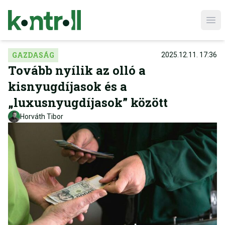
Ope
GAZDASÁG
2025.12.11. 17:36
Tovább nyílik az olló a
kisnyugdíjasok és a
„luxusnyugdíjasok” között
Horváth Tibor