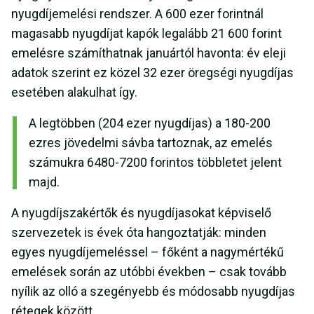
nyugdíjemelési rendszer. A 600 ezer forintnál
magasabb nyugdíjat kapók legalább 21 600 forint
emelésre számíthatnak januártól havonta: év eleji
adatok szerint ez közel 32 ezer öregségi nyugdíjas
esetében alakulhat így.
A legtöbben (204 ezer nyugdíjas) a 180-200
ezres jövedelmi sávba tartoznak, az emelés
számukra 6480-7200 forintos többletet jelent
majd.
A nyugdíjszakértők és nyugdíjasokat képviselő
szervezetek is évek óta hangoztatják: minden
egyes nyugdíjemeléssel – főként a nagymértékű
emelések során az utóbbi években – csak tovább
nyílik az olló a szegényebb és módosabb nyugdíjas
rétegek között.