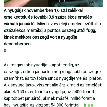
A nyugdíjak novemberben 1,6 százalékkal
emelkedtek, és további 3,6 százalékos emelés
várható januártól. Mivel az év eleji emelés ezúttal is
százalékos mértékű, a pontos összeg attól függ,
kinek mekkora összegű volt a nyugdíja
decemberben.
0
Aki magasabb nyugdíjat kapott eddig, az
összegszerűen januártól még magasabb összegre
számíthat, és továbbra sincs nyugdíjemelési plafon.
A kisnyugdíjasok viszont alig érzik majd az emelést:
akinek 150 ezer forint a nyugdíja, az 5400 forinttal
kap többet januártól, akinek másfél millió forint a
havi nyugdíja, az viszont 54 000 forinttal –
írja a