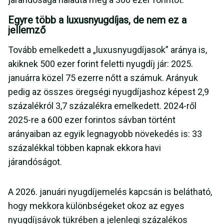
Egyre több a luxusnyugdíjas, de nem ez a
jellemző
Tovább emelkedett a „luxusnyugdíjasok” aránya is,
akiknek 500 ezer forint feletti nyugdíj jár: 2025.
januárra közel 75 ezerre nőtt a számuk. Arányuk
pedig az összes öregségi nyugdíjashoz képest 2,9
százalékról 3,7 százalékra emelkedett. 2024-ről
2025-re a 600 ezer forintos sávban történt
arányaiban az egyik legnagyobb növekedés is: 33
százalékkal többen kapnak ekkora havi
járandóságot.
A 2026. januári nyugdíjemelés kapcsán is belátható,
hogy mekkora különbségeket okoz az egyes
nyugdíjsávok tükrében a jelenlegi százalékos