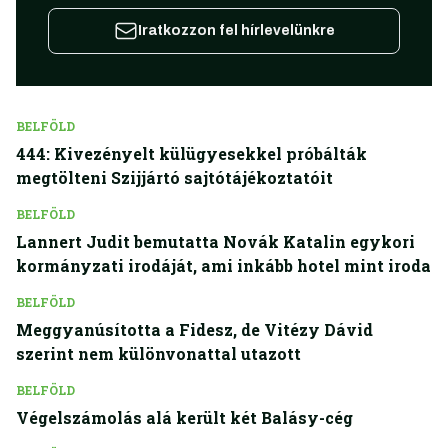
Iratkozzon fel hírlevelünkre
BELFÖLD
444: Kivezényelt külügyesekkel próbálták
megtölteni Szijjártó sajtótájékoztatóit
BELFÖLD
Lannert Judit bemutatta Novák Katalin egykori
kormányzati irodáját, ami inkább hotel mint iroda
BELFÖLD
Meggyanúsította a Fidesz, de Vitézy Dávid
szerint nem különvonattal utazott
BELFÖLD
Végelszámolás alá került két Balásy-cég