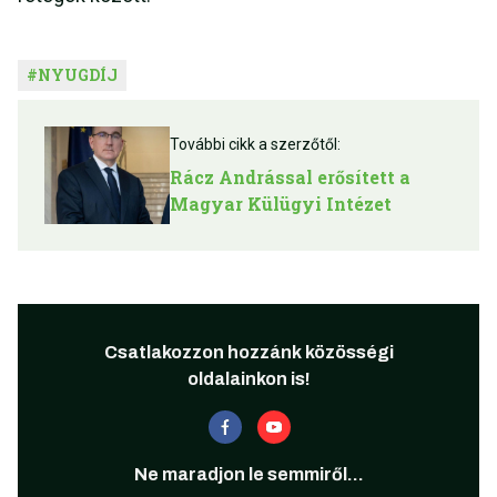
#
NYUGDÍJ
További cikk a szerzőtől:
Rácz Andrással erősített a
Magyar Külügyi Intézet
Csatlakozzon hozzánk közösségi
oldalainkon is!
Ne maradjon le semmiről...