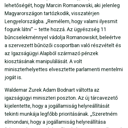
lehetőségét, hogy Marcin Romanowski, aki jelenleg
Magyarországon tartózkodik, visszatérjen
Lengyelországba. „Remélem, hogy valami ilyesmit
fogunk látni” – tette hozzá. Az ügyészség 11
bűncselekménnyel vádolja Romanowskit, beleértve
a szervezett bűnözői csoportban való részvételt és
az Igazságügyi Alapból származó pénzek
kiosztásának manipulálását. A volt
miniszterhelyettes elvesztette parlamenti mentelmi
jogát is.
Waldemar Żurek Adam Bodnart váltotta az
igazságügyi miniszteri poszton. Az új tárcavezető
kijelentette, hogy a jogállamiság helyreállítását
tekinti munkája legfőbb prioritásának. „Szeretném
elmondani, hogy a jogállamiság helyreállítása