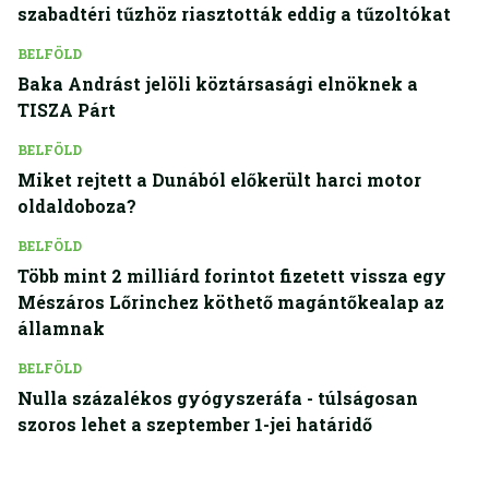
szabadtéri tűzhöz riasztották eddig a tűzoltókat
BELFÖLD
Baka Andrást jelöli köztársasági elnöknek a
TISZA Párt
BELFÖLD
Miket rejtett a Dunából előkerült harci motor
oldaldoboza?
BELFÖLD
Több mint 2 milliárd forintot fizetett vissza egy
Mészáros Lőrinchez köthető magántőkealap az
államnak
BELFÖLD
Nulla százalékos gyógyszeráfa - túlságosan
szoros lehet a szeptember 1-jei határidő