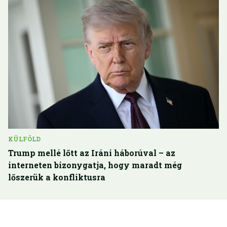
KÜLFÖLD
Trump mellé lőtt az Iráni háborúval – az
interneten bizonygatja, hogy maradt még
lőszerük a konfliktusra