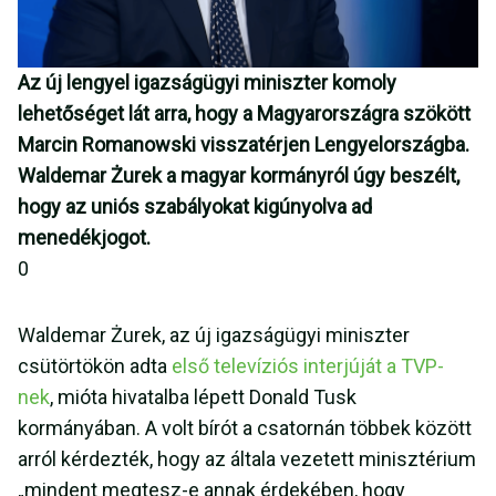
Az új lengyel igazságügyi miniszter komoly
lehetőséget lát arra, hogy a Magyarországra szökött
Marcin Romanowski visszatérjen Lengyelországba.
Waldemar Żurek a magyar kormányról úgy beszélt,
hogy az uniós szabályokat kigúnyolva ad
menedékjogot.
0
Waldemar Żurek, az új igazságügyi miniszter
csütörtökön adta
első televíziós interjúját a TVP-
nek
, mióta hivatalba lépett Donald Tusk
kormányában. A volt bírót a csatornán többek között
arról kérdezték, hogy az általa vezetett minisztérium
„mindent megtesz-e annak érdekében, hogy