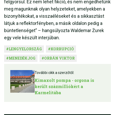
felgyorsul. Ez nem lehet fikció, és nem engedhetünk
meg magunknak olyan helyzeteket, amelyekben a
bizonyítékokat, a visszaéléseket és a sikkasztást
látjuk a reflektorfényben, a másik oldalon pedig a
büntetlenséget” – hangsúlyozta Waldemar Żurek
egy vele készült interjúban.
#
LENGYELORSZÁG
#
KORRUPCIÓ
#
MENEDÉKJOG
#
ORBÁN VIKTOR
További cikk a szerzőtől:
Kimaxolt pompa - orgona is
került százmilliókért a
Karmelitába