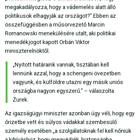
megakadályozza, hogy a vádemelés alatt álló
politikusok elhagyják az országot?” Ebben az
összefüggésben a műsorvezető Marcin
Romanowski menekülésére utalt, aki politikai
menedékjogot kapott Orbán Viktor
miniszterelnöktől.
„Nyitott határaink vannak, tisztában kell
lennünk azzal, hogy a schengeni övezetben
vagyunk, és külföldre utazni egy másik uniós
országba nagyon egyszerű.” – válaszolta
Żurek.
Az igazságügyi miniszter azonban úgy véli, hogy egy
őrizetbe vett és súlyos vádakkal szembesülő
személy esetében „a szolgálatoknak fel kell nőniük
a kihíváshoz, hogy megvédjék, biztonságba