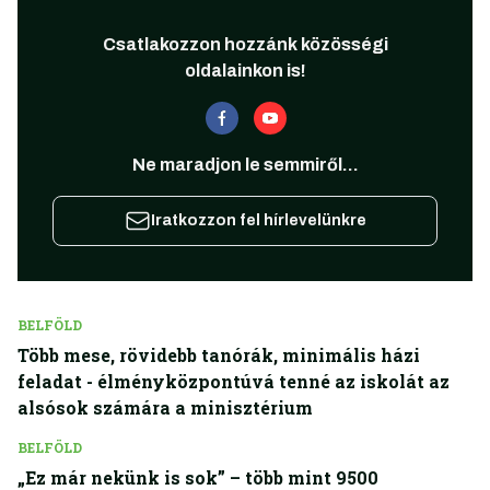
Csatlakozzon hozzánk közösségi
oldalainkon is!
Ne maradjon le semmiről...
Iratkozzon fel hírlevelünkre
BELFÖLD
Több mese, rövidebb tanórák, minimális házi
feladat - élményközpontúvá tenné az iskolát az
alsósok számára a minisztérium
BELFÖLD
„Ez már nekünk is sok” – több mint 9500