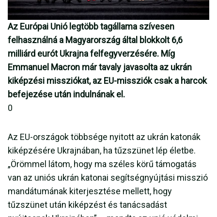
Az Európai Unió legtöbb tagállama szívesen
felhasználná a Magyarország által blokkolt 6,6
milliárd eurót Ukrajna felfegyverzésére. Míg
Emmanuel Macron már tavaly javasolta az ukrán
kiképzési missziókat, az EU-missziók csak a harcok
befejezése után indulnának el.
0
Az EU-országok többsége nyitott az ukrán katonák
kiképzésére Ukrajnában, ha tűzszünet lép életbe.
„Örömmel látom, hogy ma széles körű támogatás
van az uniós ukrán katonai segítségnyújtási misszió
mandátumának kiterjesztése mellett, hogy
tűzszünet után kiképzést és tanácsadást