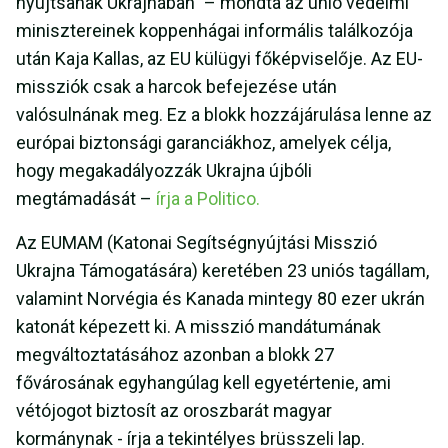
nyújtsanak Ukrajnában” – mondta az unió védelmi
minisztereinek koppenhágai informális találkozója
után Kaja Kallas, az EU külügyi főképviselője. Az EU-
missziók csak a harcok befejezése után
valósulnának meg. Ez a blokk hozzájárulása lenne az
európai biztonsági garanciákhoz, amelyek célja,
hogy megakadályozzák Ukrajna újbóli
megtámadását –
írja a Politico.
Az EUMAM (Katonai Segítségnyújtási Misszió
Ukrajna Támogatására) keretében 23 uniós tagállam,
valamint Norvégia és Kanada mintegy 80 ezer ukrán
katonát képezett ki. A misszió mandátumának
megváltoztatásához azonban a blokk 27
fővárosának egyhangúlag kell egyetértenie, ami
vétójogot biztosít az oroszbarát magyar
kormánynak - írja a tekintélyes brüsszeli lap.