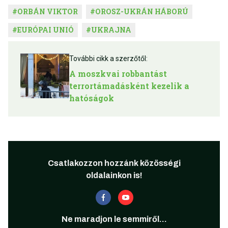
#
ORBÁN VIKTOR
#
OROSZ-UKRÁN HÁBORÚ
#
EURÓPAI UNIÓ
#
UKRAJNA
További cikk a szerzőtől:
A moszkvai robbantást
terrortámadásként kezelik a
hatóságok
Csatlakozzon hozzánk közösségi
oldalainkon is!
Ne maradjon le semmiről...