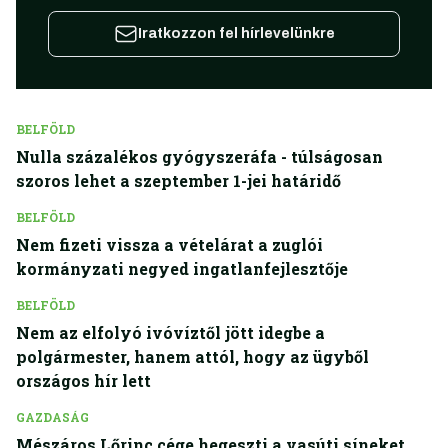
Iratkozzon fel hírlevelünkre
BELFÖLD
Nulla százalékos gyógyszeráfa - túlságosan
szoros lehet a szeptember 1-jei határidő
BELFÖLD
Nem fizeti vissza a vételárat a zuglói
kormányzati negyed ingatlanfejlesztője
BELFÖLD
Nem az elfolyó ivóvíztől jött idegbe a
polgármester, hanem attól, hogy az ügyből
országos hír lett
GAZDASÁG
Mészáros Lőrinc cége hegeszti a vasúti síneket,