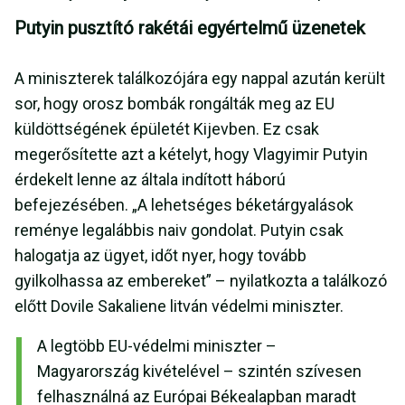
Putyin pusztító rakétái egyértelmű üzenetek
A miniszterek találkozójára egy nappal azután került
sor, hogy orosz bombák rongálták meg az EU
küldöttségének épületét Kijevben. Ez csak
megerősítette azt a kételyt, hogy Vlagyimir Putyin
érdekelt lenne az általa indított háború
befejezésében. „A lehetséges béketárgyalások
reménye legalábbis naiv gondolat. Putyin csak
halogatja az ügyet, időt nyer, hogy tovább
gyilkolhassa az embereket” – nyilatkozta a találkozó
előtt Dovile Sakaliene litván védelmi miniszter.
A legtöbb EU-védelmi miniszter –
Magyarország kivételével – szintén szívesen
felhasználná az Európai Békealapban maradt