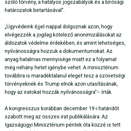
szóló törvény, a hatályos jogszabályok és a bírósági
határozatok betartásával”.
„Ügyvédeink éjjel-nappal dolgoznak azon, hogy
elvégezzék a jogilag kötelező anonimizálásokat az
áldozatok védelme érdekében, és amint lehetséges,
nyilvánosságra hozzuk a dokumentumokat. Az
anyag hatalmas mennyisége miatt ez a folyamat
még néhány hetet igénybe vehet. A minisztérium
továbbra is maradéktalanul eleget tesz a szövetségi
törvényeknek és Trump elnök azon utasításának,
hogy az iratokat hozzák nyilvánosságra”– írták.
A kongresszus korábban december 19-i határidőt
szabott meg az összes irat publikálására. Az
Igazságügyi Minisztérium péntek óta közzé is tett