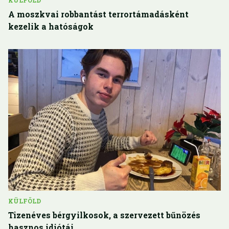
KÜLFÖLD
A moszkvai robbantást terrortámadásként
kezelik a hatóságok
KÜLFÖLD
Tizenéves bérgyilkosok, a szervezett bűnözés
hasznos idiótái