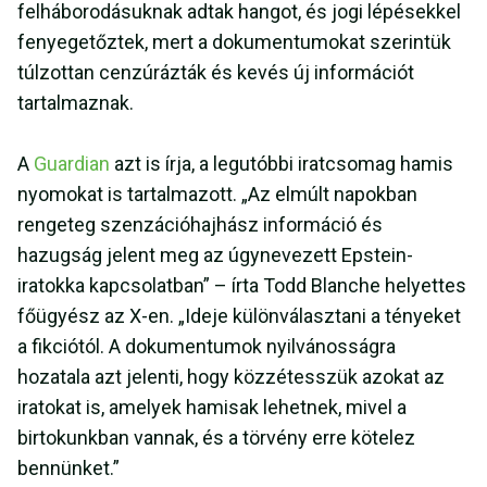
felháborodásuknak adtak hangot, és jogi lépésekkel
fenyegetőztek, mert a dokumentumokat szerintük
túlzottan cenzúrázták és kevés új információt
tartalmaznak.
A
Guardian
azt is írja, a legutóbbi iratcsomag hamis
nyomokat is tartalmazott. „Az elmúlt napokban
rengeteg szenzációhajhász információ és
hazugság jelent meg az úgynevezett Epstein-
iratokka kapcsolatban” – írta Todd Blanche helyettes
főügyész az X-en. „Ideje különválasztani a tényeket
a fikciótól. A dokumentumok nyilvánosságra
hozatala azt jelenti, hogy közzétesszük azokat az
iratokat is, amelyek hamisak lehetnek, mivel a
birtokunkban vannak, és a törvény erre kötelez
bennünket.”