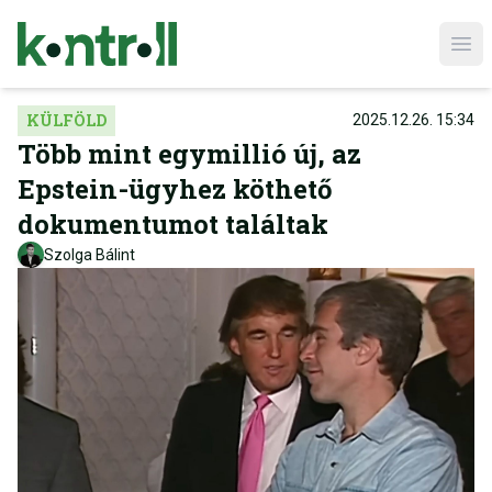
Ope
KÜLFÖLD
2025.12.26. 15:34
Több mint egymillió új, az
Epstein-ügyhez köthető
dokumentumot találtak
Szolga Bálint