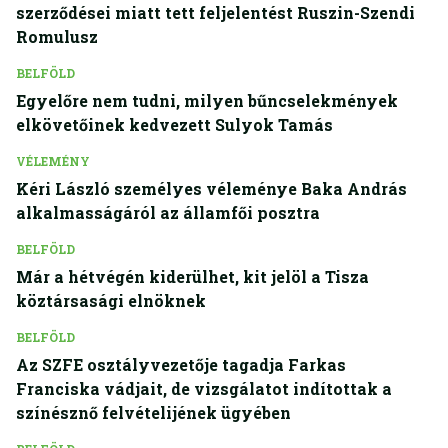
szerződései miatt tett feljelentést Ruszin-Szendi
Romulusz
BELFÖLD
Egyelőre nem tudni, milyen bűncselekmények
elkövetőinek kedvezett Sulyok Tamás
VÉLEMÉNY
Kéri László személyes véleménye Baka András
alkalmasságáról az államfői posztra
BELFÖLD
Már a hétvégén kiderülhet, kit jelöl a Tisza
köztársasági elnöknek
BELFÖLD
Az SZFE osztályvezetője tagadja Farkas
Franciska vádjait, de vizsgálatot indítottak a
színésznő felvételijének ügyében