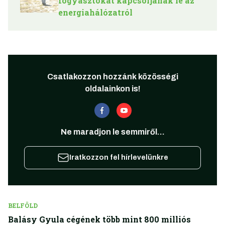
fogyasztókat kapcsoljanak le az
energiahálózatról
Csatlakozzon hozzánk közösségi
oldalainkon is!
Ne maradjon le semmiről...
Iratkozzon fel hírlevelünkre
BELFÖLD
Balásy Gyula cégének több mint 800 milliós