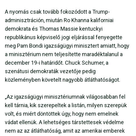
A nyomás csak tovább fokozódott a Trump-
adminisztráción, miután Ro Khanna kaliforniai
demokrata és Thomas Massie kentuckyi
republikánus képviselő jogi eljárással fenyegette
meg Pam Bondi igazságügyi minisztert amiatt, hogy
a minisztérium nem teljesítette maradéktalanul a
december 19-i határidőt. Chuck Schumer, a
szenátusi demokraták vezetője pedig
közleményben követelt nagyobb átláthatóságot.
„Az igazságügyi minisztériumnak világosabban fel
kell tárnia, kik szerepeltek a listán, milyen szerepük
volt, és miért döntöttek úgy, hogy nem emelnek
vádat ellenük. A lehetséges társtettesek védelme
nem az az átláthatóság, amit az amerikai emberek