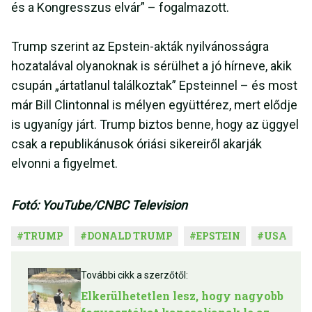
és a Kongresszus elvár” – fogalmazott.
Trump szerint az Epstein-akták nyilvánosságra
hozatalával olyanoknak is sérülhet a jó hírneve, akik
csupán „ártatlanul találkoztak” Epsteinnel – és most
már Bill Clintonnal is mélyen együttérez, mert elődje
is ugyanígy járt. Trump biztos benne, hogy az üggyel
csak a republikánusok óriási sikereiről akarják
elvonni a figyelmet.
Fotó: YouTube/CNBC Television
#
TRUMP
#
DONALD TRUMP
#
EPSTEIN
#
USA
További cikk a szerzőtől:
Elkerülhetetlen lesz, hogy nagyobb