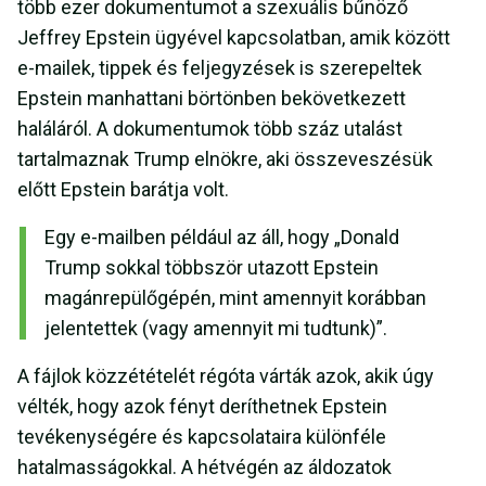
több ezer dokumentumot a szexuális bűnöző
Jeffrey Epstein ügyével kapcsolatban, amik között
e-mailek, tippek és feljegyzések is szerepeltek
Epstein manhattani börtönben bekövetkezett
haláláról. A dokumentumok több száz utalást
tartalmaznak Trump elnökre, aki összeveszésük
előtt Epstein barátja volt.
Egy e-mailben például az áll, hogy „Donald
Trump sokkal többször utazott Epstein
magánrepülőgépén, mint amennyit korábban
jelentettek (vagy amennyit mi tudtunk)”.
A fájlok közzétételét régóta várták azok, akik úgy
vélték, hogy azok fényt deríthetnek Epstein
tevékenységére és kapcsolataira különféle
hatalmasságokkal. A hétvégén az áldozatok