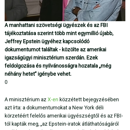
A manhattani szövetségi ügyészek és az FBI
tájékoztatása szerint több mint egymillió újabb,
Jeffrey Epstein ügyéhez kapcsolódó
dokumentumot találtak - közölte az amerikai
igazságügyi minisztérium szerdán. Ezek
feldolgozása és nyilvánosságra hozatala „még
néhány hetet” igénybe vehet.
0
A minisztérium az
X-en
közzétett bejegyzésében
azt írta: a dokumentumokat a New York déli
körzetéért felelős amerikai ügyészségtől és az FBI-
tól kapták meg, „az Epstein-iratok átláthatóságáról