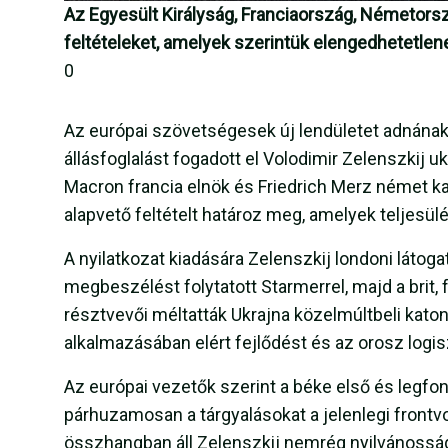
Az Egyesült Királyság, Franciaország, Németorsz
feltételeket, amelyek szerintük elengedhetetle
0
Az európai szövetségesek új lendületet adnána
állásfoglalást fogadott el Volodimir Zelenszkij u
Macron francia elnök és Friedrich Merz német ka
alapvető feltételt határoz meg, amelyek teljes
A nyilatkozat kiadására Zelenszkij londoni látoga
megbeszélést folytatott Starmerrel, majd a brit,
résztvevői méltatták Ukrajna közelmúltbeli kato
alkalmazásában elért fejlődést és az orosz logis
Az európai vezetők szerint a béke első és legfon
párhuzamosan a tárgyalásokat a jelenlegi front
összhangban áll Zelenszkij nemrég nyilvánosság