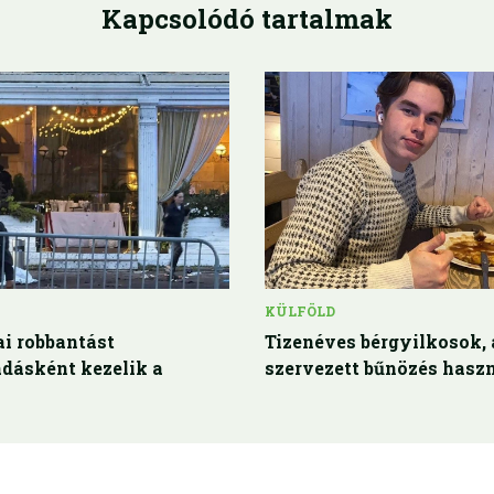
Kapcsolódó tartalmak
KÜLFÖLD
i robbantást
Tizenéves bérgyilkosok, 
dásként kezelik a
szervezett bűnözés haszn