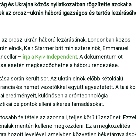
ág és Ukrajna közös nyilatkozatban rögzítette azokat a
nek az orosz–ukrán háború igazságos és tartós lezárásáh
k az orosz-ukrán háború lezárásának, Londonban közös
krán elnök, Keir Starmer brit miniszterelnök, Emmanuel
ncellár –
írja a Kyiv Independent
. A dokumentum öt
ülése esetén megkezdődhetne a háború rendezése.
tása során került sor. Az ukrán elnök előbb kétoldalú
 francia és német vezetőkkel együtt egyeztetett. A találk
nai eredményeit, különösen a dróntechnológia
ztikai célpontok elleni sikeres támadásokat.
tosabb feltétele az azonnali, teljes körű tűzszünet. Ezze
vonalak mentén kellene megkezdeni. Ez a megközelítés
ra hozott levelével, amelyben közvetlen béketárgyaláso