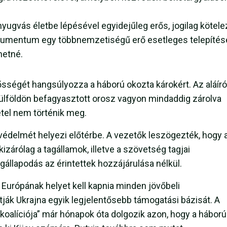
nyugvás életbe lépésével egyidejűleg erős, jogilag kötel
dokumentum egy többnemzetiségű erő esetleges telepítés
hetné.
ősségét hangsúlyozza a háború okozta károkért. Az aláír
a külföldön befagyasztott orosz vagyon mindaddig zárolva
tel nem történik meg.
 védelmét helyezi előtérbe. A vezetők leszögezték, hogy 
zárólag a tagállamok, illetve a szövetség tagjai
állapodás az érintettek hozzájárulása nélkül.
urópának helyet kell kapnia minden jövőbeli
tják Ukrajna egyik legjelentősebb támogatási bázisát. A
 koalíciója” már hónapok óta dolgozik azon, hogy a háború