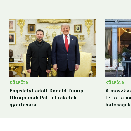
KÜLFÖLD
KÜLFÖLD
Engedélyt adott Donald Trump
A moszkva
Ukrajnának Patriot rakéták
terrortáma
gyártására
hatóságok