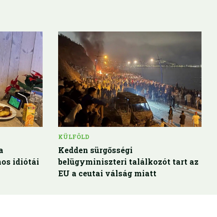
KÜLFÖLD
a
Kedden sürgősségi
os idiótái
belügyminiszteri találkozót tart az
EU a ceutai válság miatt