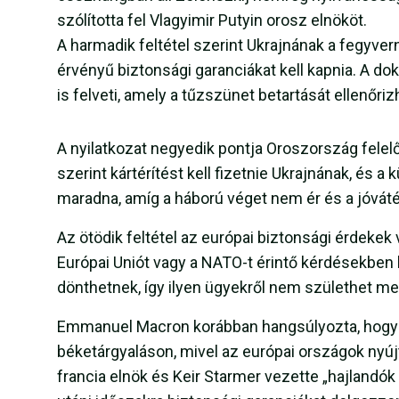
szólította fel Vlagyimir Putyin orosz elnököt.
A harmadik feltétel szerint Ukrajnának a fegyver
érvényű biztonsági garanciákat kell kapnia. A 
is felveti, amely a tűzszünet betartását ellenőriz
A nyilatkozat negyedik pontja Oroszország felel
szerint kártérítést kell fizetnie Ukrajnának, és 
maradna, amíg a háború véget nem ér és a jóváté
Az ötödik feltétel az európai biztonsági érdekek
Európai Uniót vagy a NATO-t érintő kérdésekben ki
dönthetnek, így ilyen ügyekről nem születhet meg
Emmanuel Macron korábban hangsúlyozta, hogy E
béketárgyaláson, mivel az európai országok nyúj
francia elnök és Keir Starmer vezette „hajlandók