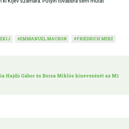
n ki Kijev számára. Putyin továbbra sem mutat
ZKIJ
#
EMMANUEL MACRON
#
FRIEDRICH MERZ
a Hajdú Gábor és Borsa Miklós kinevezését az M1