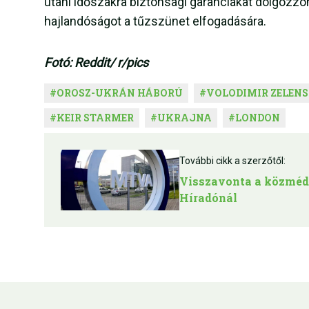
utáni időszakra biztonsági garanciákat dolgozzo
hajlandóságot a tűzszünet elfogadására.
Fotó: Reddit/ r/pics
#
OROSZ-UKRÁN HÁBORÚ
#
VOLODIMIR ZELENS
#
KEIR STARMER
#
UKRAJNA
#
LONDON
További cikk a szerzőtől:
Visszavonta a közmédi
Híradónál