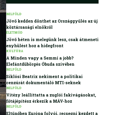
BELFÖLD
Jövő kedden dönthet az Országgyűlés az új
köztársasági elnökről
ÉLETMÓD
Jövő héten is melegünk lesz, csak átmeneti
enyhülést hoz a hidegfront
KULTÚRA
A Minden vagy a Semmi a jobb?
Elefántdübörgés Óbuda szívében
BELFÖLD
Siklósi Beatrix nekiment a politikai
cenzúrát dokumentáló MTI-seknek
BELFÖLD
Vitézy leállíttatta a zuglói fakivágásokat,
főtájépítész érkezik a MÁV-hoz
BELFÖLD
Eltűnőben Európa folyói, recsegni kezdett a