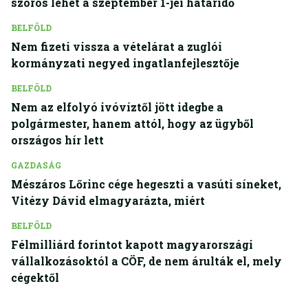
szoros lehet a szeptember 1-jei határidő
BELFÖLD
Nem fizeti vissza a vételárat a zuglói
kormányzati negyed ingatlanfejlesztője
BELFÖLD
Nem az elfolyó ivóvíztől jött idegbe a
polgármester, hanem attól, hogy az ügyből
országos hír lett
GAZDASÁG
Mészáros Lőrinc cége hegeszti a vasúti síneket,
Vitézy Dávid elmagyarázta, miért
BELFÖLD
Félmilliárd forintot kapott magyarországi
vállalkozásoktól a CÖF, de nem árulták el, mely
cégektől