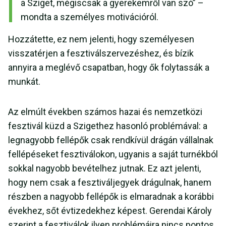
a Sziget, mégiscsak a gyerekemről van szó” –
mondta a személyes motivációról.
Hozzátette, ez nem jelenti, hogy személyesen
visszatérjen a fesztiválszervezéshez, és bízik
annyira a meglévő csapatban, hogy ők folytassák a
munkát.
Az elmúlt években számos hazai és nemzetközi
fesztivál küzd a Szigethez hasonló problémával: a
legnagyobb fellépők csak rendkívül drágán vállalnak
fellépéseket fesztiválokon, ugyanis a saját turnékból
sokkal nagyobb bevételhez jutnak. Ez azt jelenti,
hogy nem csak a fesztiváljegyek drágulnak, hanem
részben a nagyobb fellépők is elmaradnak a korábbi
évekhez, sőt évtizedekhez képest. Gerendai Károly
szerint a fesztiválok ilyen problémáira nincs pontos