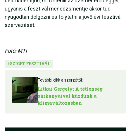
belül kiderüljön, mi történik az üzemeltető céggel,
ugyanis a fesztivál menedzsmentje akkor tud
nyugodtan dolgozni és folytatni a jövő évi fesztivál
szervezését.
Fotó: MTI
#
SZIGET FESZTIVÁL
További cikk a szerzőtől:
Litkai Gergely: A tétlenség
sárkányaival küzdünk a
klímaváltozásban