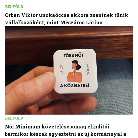
BELFÖLD
Orbán Viktor unokaöccse akkora zseninek tűnik
vállalkozóként, mint Mészáros Lőrinc
BELFÖLD
Női Minimum követeléscsomag elindítói
bármikor készek egyeztetni az új kormánnyal a