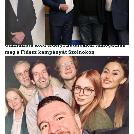
BELFÖLD
Gimnazista korú erdélyi fiatalokkal támogatnák
meg a Fidesz kampányát Szolnokon