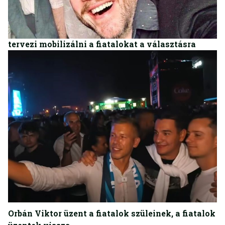
BELFÖLD
Fekete-Győr András influenszerek tömegével
tervezi mobilizálni a fiatalokat a választásra
BELFÖLD
Orbán Viktor üzent a fiatalok szüleinek, a fiatalok