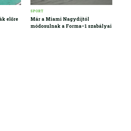
SPORT
ák előre
Már a Miami Nagydíjtól
módosulnak a Forma–1 szabályai