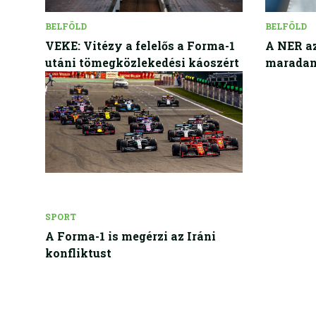
BELFÖLD
BELFÖLD
VEKE: Vitézy a felelős a Forma-1
A NER az
utáni tömegközlekedési káoszért
maradan
SPORT
A Forma-1 is megérzi az Iráni
konfliktust