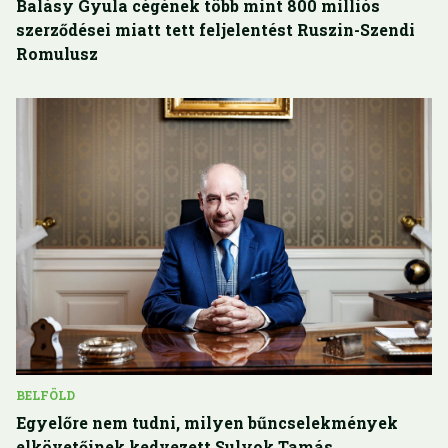
Balásy Gyula cégének több mint 800 milliós
szerződései miatt tett feljelentést Ruszin-Szendi
Romulusz
BELFÖLD
Egyelőre nem tudni, milyen bűncselekmények
elkövetőinek kedvezett Sulyok Tamás