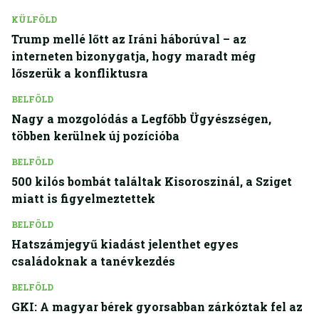
KÜLFÖLD
Trump mellé lőtt az Iráni háborúval – az
interneten bizonygatja, hogy maradt még
lőszerük a konfliktusra
BELFÖLD
Nagy a mozgolódás a Legfőbb Ügyészségen,
többen kerülnek új pozícióba
BELFÖLD
500 kilós bombát találtak Kisoroszinál, a Sziget
miatt is figyelmeztettek
BELFÖLD
Hatszámjegyű kiadást jelenthet egyes
családoknak a tanévkezdés
BELFÖLD
GKI: A magyar bérek gyorsabban zárkóztak fel az