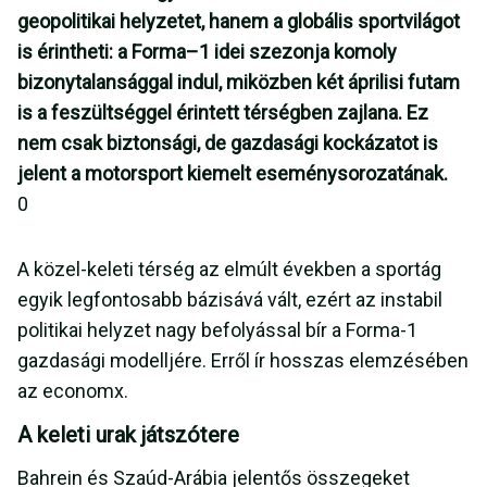
geopolitikai helyzetet, hanem a globális sportvilágot
is érintheti: a Forma–1 idei szezonja komoly
bizonytalansággal indul, miközben két áprilisi futam
is a feszültséggel érintett térségben zajlana. Ez
nem csak biztonsági, de gazdasági kockázatot is
jelent a motorsport kiemelt eseménysorozatának.
0
A közel-keleti térség az elmúlt években a sportág
egyik legfontosabb bázisává vált, ezért az instabil
politikai helyzet nagy befolyással bír a Forma-1
gazdasági modelljére. Erről ír hosszas elemzésében
az economx.
A keleti urak játszótere
Bahrein és Szaúd-Arábia jelentős összegeket