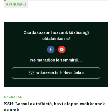
#
FORMA-1
Csatlakozzon hozzánk közösségi
oldalainkon is!
Ne maradjon le semmiről...
Iratkozzon fel hírlevelünkre
GAZDASÁG
KSH: Lassul az infláció, havi alapon csökkennek
az árak