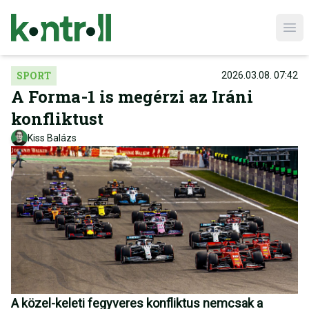
Ope
SPORT
2026.03.08. 07:42
A Forma-1 is megérzi az Iráni
konfliktust
Kiss Balázs
A közel-keleti fegyveres konfliktus nemcsak a