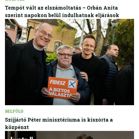
Tempót vált az elszámoltatás – Orbán Anita
szerint napokon belül indulhatnak eljárások
BELFÖLD
Szijjártó Péter minisztériuma is kiszórta a
közpénzt