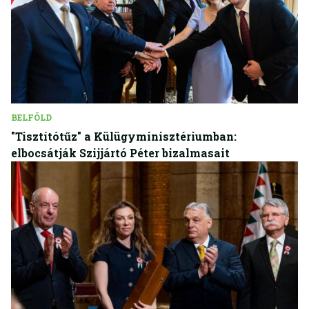
BELFÖLD
"Tisztítótűz" a Külügyminisztériumban:
elbocsátják Szijjártó Péter bizalmasait