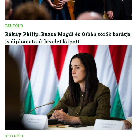
BELFÖLD
Rákay Philip, Rúzsa Magdi és Orbán török barátja
is diplomata-útlevelet kapott
KÜLFÖLD