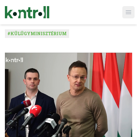
Ope
#
KÜLÜGYMINISZTÉRIUM