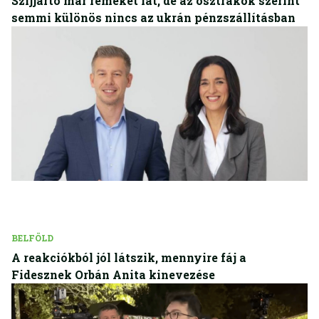
Szijjártó már rémeket lát, de az osztrákok szerint
semmi különös nincs az ukrán pénzszállításban
BELFÖLD
A reakciókból jól látszik, mennyire fáj a
Fidesznek Orbán Anita kinevezése