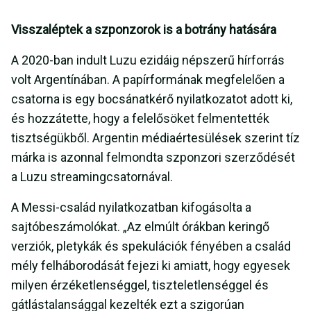
Visszaléptek a szponzorok is a botrány hatására
A 2020-ban indult Luzu ezidáig népszerű hírforrás
volt Argentínában. A papírformának megfelelően a
csatorna is egy bocsánatkérő nyilatkozatot adott ki,
és hozzátette, hogy a felelősöket felmentették
tisztségükből. Argentin médiaértesülések szerint tíz
márka is azonnal felmondta szponzori szerződését
a Luzu streamingcsatornával.
A Messi-család nyilatkozatban kifogásolta a
sajtóbeszámolókat. „Az elmúlt órákban keringő
verziók, pletykák és spekulációk fényében a család
mély felháborodását fejezi ki amiatt, hogy egyesek
milyen érzéketlenséggel, tiszteletlenséggel és
gátlástalansággal kezelték ezt a szigorúan