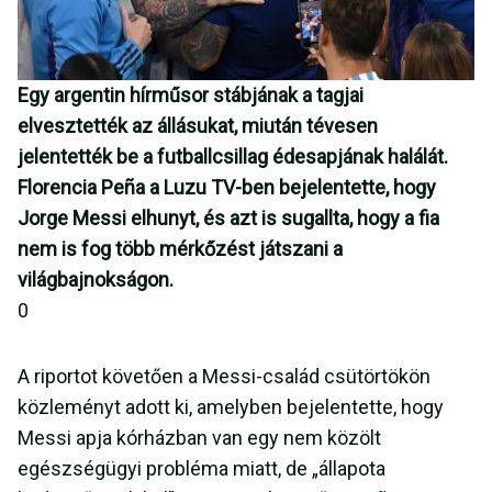
Egy argentin hírműsor stábjának a tagjai
elvesztették az állásukat, miután tévesen
jelentették be a futballcsillag édesapjának halálát.
Florencia Peña a Luzu TV-ben bejelentette, hogy
Jorge Messi elhunyt, és azt is sugallta, hogy a fia
nem is fog több mérkőzést játszani a
világbajnokságon.
0
A riportot követően a Messi-család csütörtökön
közleményt adott ki, amelyben bejelentette, hogy
Messi apja kórházban van egy nem közölt
egészségügyi probléma miatt, de „állapota