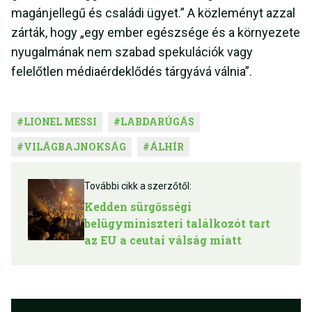
magánjellegű és családi ügyet.” A közleményt azzal
zárták, hogy „egy ember egészsége és a környezete
nyugalmának nem szabad spekulációk vagy
felelőtlen médiaérdeklődés tárgyává válnia”.
#
LIONEL MESSI
#
LABDARÚGÁS
#
VILÁGBAJNOKSÁG
#
ÁLHÍR
További cikk a szerzőtől:
Kedden sürgősségi
belügyminiszteri találkozót tart
az EU a ceutai válság miatt