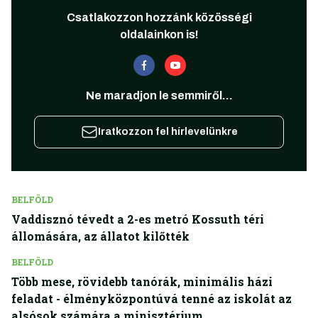
Csatlakozzon hozzánk közösségi
oldalainkon is!
Ne maradjon le semmiről...
Iratkozzon fel hírlevelünkre
BELFÖLD
Vaddisznó tévedt a 2-es metró Kossuth téri
állomására, az állatot kilőtték
BELFÖLD
Több mese, rövidebb tanórák, minimális házi
feladat - élményközpontúvá tenné az iskolát az
alsósok számára a minisztérium