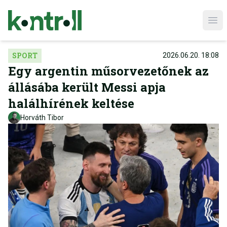
Ope
SPORT
2026.06.20. 18:08
Egy argentin műsorvezetőnek az
állásába került Messi apja
halálhírének keltése
Horváth Tibor