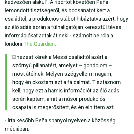
kedvezően alakul”. A riportot követően Peña
lemondott tisztségéről, és bocsánatot kért a
családtól, a produkciós stábot hibáztatva azért, hogy
az élő adás során a fülhallgatóján keresztül téves
információkat adtak át neki - számolt be róla a
londoni
The Guardian
.
Elnézést kérek a Messi családtól azért a
szörnyű pillanatért, amelyet – gondolom –
most átélnek. Mélyen szégyellem magam,
hogy én okoztam ezt a fájdalmat. Tisztáznom
kell, hogy ezt a hamis információt az élő adás
során kaptam, amit a műsor produkciós
csapata is megerősített, és én elhittem azt
- írta később Peña spanyol nyelven a közösségi
médiában.