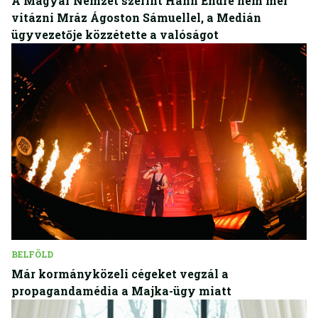
A Magyar Nemzet szerint Hann Endre nem mer
vitázni Mráz Ágoston Sámuellel, a Medián
ügyvezetője közzétette a valóságot
BELFÖLD
Már kormányközeli cégeket vegzál a
propagandamédia a Majka-ügy miatt