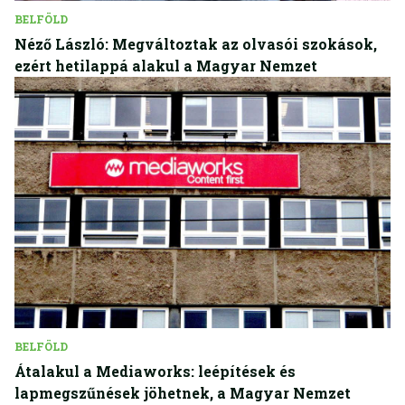
BELFÖLD
Néző László: Megváltoztak az olvasói szokások,
ezért hetilappá alakul a Magyar Nemzet
BELFÖLD
Átalakul a Mediaworks: leépítések és
lapmegszűnések jöhetnek, a Magyar Nemzet