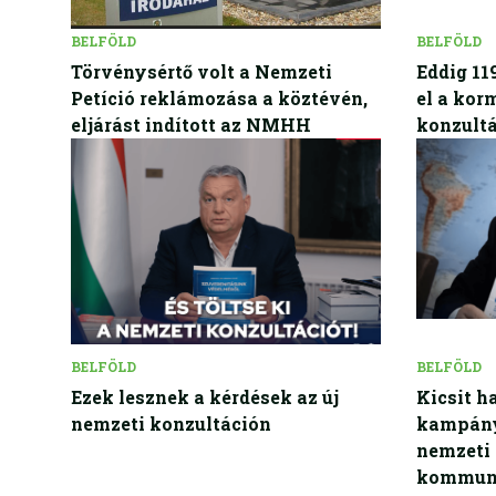
BELFÖLD
BELFÖLD
Törvénysértő volt a Nemzeti
Eddig 119
Petíció reklámozása a köztévén,
el a kor
eljárást indított az NMHH
konzult
BELFÖLD
BELFÖLD
Ezek lesznek a kérdések az új
Kicsit ha
nemzeti konzultáción
kampány
nemzeti 
kommuni