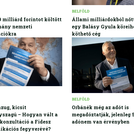
BELFÖLD
 milliárd forintot költött
Állami milliárdokból nőt
mány nemzeti
egy Balásy Gyula köreih
ációkra
köthető cég
BELFÖLD
zug, kicsit
Orbánék még az adót is
szagú – Hogyan vált a
megadóztatják, jelenleg 
konzultáció a Fidesz
adónem van érvényben
kációs fegyverévé?