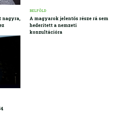
BELFÖLD
t nagyra,
A magyarok jelentős része rá sem
ez
hederített a nemzeti
konzultációra
54