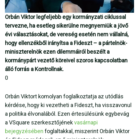
Orbán Viktor legfeljebb egy kormányzati ciklussal
tervezne, ha esetleg sikerülne megnyerniük a jövő
évi választásokat, de vereség esetén nem vállalná,
hogy ellenzékből irányítsa a Fideszt – a pártelnök-
miniszterelnök ezen dilemmáiról beszélt a
kormánypárt vezető köreivel szoros kapcsolatban
álló forrás a Kontrollnak.
0
Orbán Viktort komolyan foglalkoztatja az utódlás
kérdése, hogy ki vezetheti a Fideszt, ha visszavonul
a politika élvonalából. Ezen értesülésünk egybevág
a VSquare szerkesztőjének
vasárnapi
bejegyzésében
foglaltakkal, miszerint Orbán Viktor