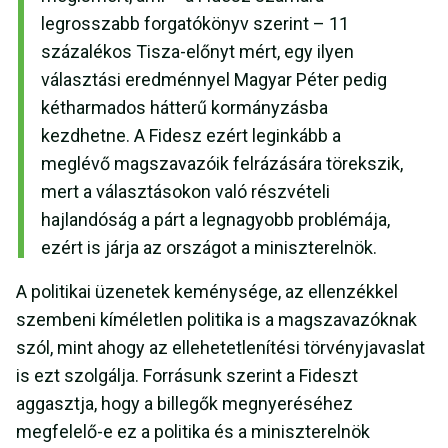
legrosszabb forgatókönyv szerint – 11
százalékos Tisza-előnyt mért, egy ilyen
választási eredménnyel Magyar Péter pedig
kétharmados hátterű kormányzásba
kezdhetne. A Fidesz ezért leginkább a
meglévő magszavazóik felrázására törekszik,
mert a választásokon való részvételi
hajlandóság a párt a legnagyobb problémája,
ezért is járja az országot a miniszterelnök.
A politikai üzenetek keménysége, az ellenzékkel
szembeni kíméletlen politika is a magszavazóknak
szól, mint ahogy az ellehetetlenítési törvényjavaslat
is ezt szolgálja. Forrásunk szerint a Fideszt
aggasztja, hogy a billegők megnyeréséhez
megfelelő-e ez a politika és a miniszterelnök