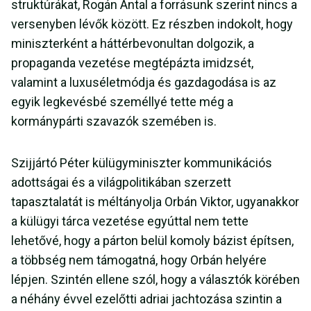
struktúrákat, Rogán Antal a forrásunk szerint nincs a
versenyben lévők között. Ez részben indokolt, hogy
miniszterként a háttérbevonultan dolgozik, a
propaganda vezetése megtépázta imidzsét,
valamint a luxuséletmódja és gazdagodása is az
egyik legkevésbé személlyé tette még a
kormánypárti szavazók szemében is.
Szijjártó Péter külügyminiszter kommunikációs
adottságai és a világpolitikában szerzett
tapasztalatát is méltányolja Orbán Viktor, ugyanakkor
a külügyi tárca vezetése egyúttal nem tette
lehetővé, hogy a párton belül komoly bázist építsen,
a többség nem támogatná, hogy Orbán helyére
lépjen. Szintén ellene szól, hogy a választók körében
a néhány évvel ezelőtti adriai jachtozása szintin a