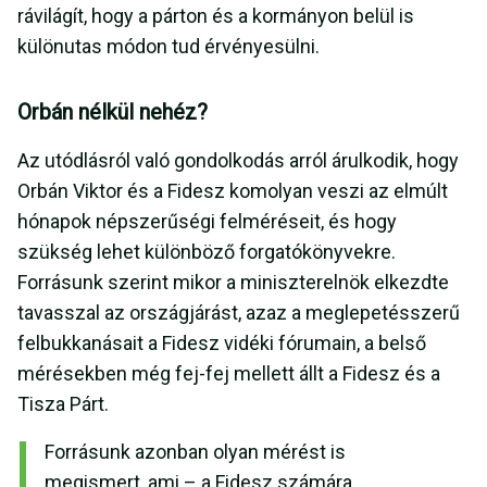
rávilágít, hogy a párton és a kormányon belül is
különutas módon tud érvényesülni.
Orbán nélkül nehéz?
Az utódlásról való gondolkodás arról árulkodik, hogy
Orbán Viktor és a Fidesz komolyan veszi az elmúlt
hónapok népszerűségi felméréseit, és hogy
szükség lehet különböző forgatókönyvekre.
Forrásunk szerint mikor a miniszterelnök elkezdte
tavasszal az országjárást, azaz a meglepetésszerű
felbukkanásait a Fidesz vidéki fórumain, a belső
mérésekben még fej-fej mellett állt a Fidesz és a
Tisza Párt.
Forrásunk azonban olyan mérést is
megismert, ami – a Fidesz számára