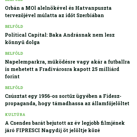
Orbán a MOl alelnökével és Hatvanpuszta
tervezőjével múlatta az időt Szerbiában
BELFÖLD
Political Capital: Baka Andrásnak nem lesz
könnyű dolga
BELFÖLD
Napelemparkra, működésre vagy akár a futballra
is mehetett a Fradivárosra kapott 25 milliárd
forint
BELFÖLD
Csúsztat egy 1956-os sortűz ügyében a Fidesz-
propaganda, hogy támadhassa az államfőjelöltet
KULTÚRA
A Csendes barát bejutott az év legjobb filmjének
járó FIPRESCI Nagydíj öt jelöltje közé