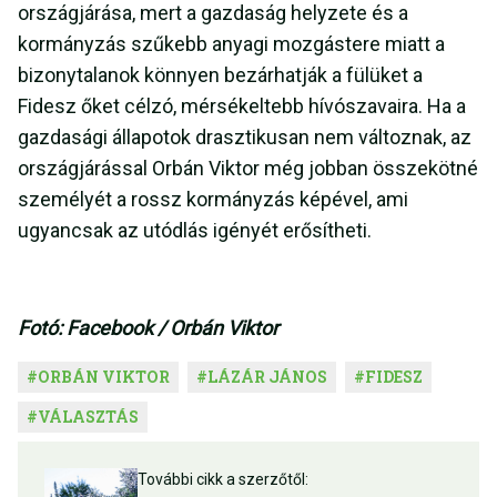
országjárása, mert a gazdaság helyzete és a
kormányzás szűkebb anyagi mozgástere miatt a
bizonytalanok könnyen bezárhatják a fülüket a
Fidesz őket célzó, mérsékeltebb hívószavaira. Ha a
gazdasági állapotok drasztikusan nem változnak, az
országjárással Orbán Viktor még jobban összekötné
személyét a rossz kormányzás képével, ami
ugyancsak az utódlás igényét erősítheti.
Fotó: Facebook / Orbán Viktor
#
ORBÁN VIKTOR
#
LÁZÁR JÁNOS
#
FIDESZ
#
VÁLASZTÁS
További cikk a szerzőtől: