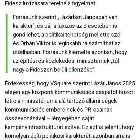
Fidesz luxizására terelné a figyelmet.
Forrásunk szerint „Lázárban Jánosban van
karakter”, és bár a luxizás az ő esetében is
gond lehet, a politikai tehetség mellette szól
és Orbán Viktor is leginkább rá számíthat az
utódlásban. Forrásunk kiemelte azonban, hogy
az építési és közlekedési miniszternek „túl
nagy a Fideszen belüli ellenzéke”.
Érdekesség, hogy VSquare szerint Lázár János 2025
elején egy központi kommunikációs csapatot hozott
létre a minisztériuma alá tartozó állami cégek
kommunikációs embereinek és PR-osainak
összevonásával – lényegében saját
kampányinfrastruktúrát építve. Ez azt is jelenti, hogy
komolyan építi politikusi karakterét, azonban arra is