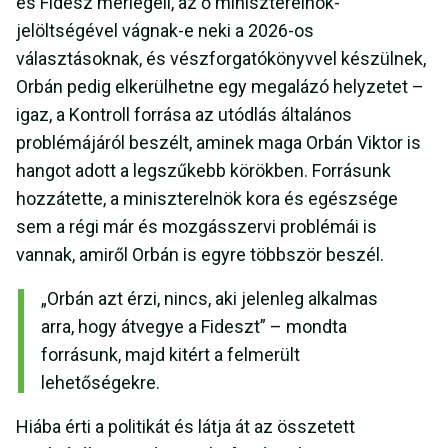
és Fidesz mérlegeli, az ő miniszterelnök-
jelöltségével vágnak-e neki a 2026-os
választásoknak, és vészforgatókönyvvel készülnek,
Orbán pedig elkerülhetne egy megalázó helyzetet –
igaz, a Kontroll forrása az utódlás általános
problémájáról beszélt, aminek maga Orbán Viktor is
hangot adott a legszűkebb körökben. Forrásunk
hozzátette, a miniszterelnök kora és egészsége
sem a régi már és mozgásszervi problémái is
vannak, amiről Orbán is egyre többször beszél.
„Orbán azt érzi, nincs, aki jelenleg alkalmas
arra, hogy átvegye a Fideszt” – mondta
forrásunk, majd kitért a felmerült
lehetőségekre.
Hiába érti a politikát és látja át az összetett