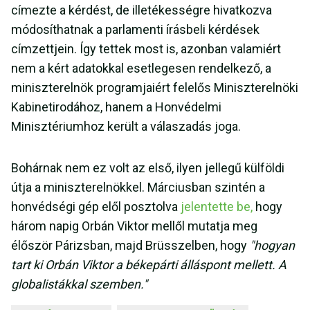
címezte a kérdést, de illetékességre hivatkozva
módosíthatnak a parlamenti írásbeli kérdések
címzettjein. Így tettek most is, azonban valamiért
nem a kért adatokkal esetlegesen rendelkező, a
miniszterelnök programjaiért felelős Miniszterelnöki
Kabinetirodához, hanem a Honvédelmi
Minisztériumhoz került a válaszadás joga.
Bohárnak nem ez volt az első, ilyen jellegű külföldi
útja a miniszterelnökkel. Márciusban szintén a
honvédségi gép elől posztolva
jelentette be,
hogy
három napig Orbán Viktor mellől mutatja meg
élőször Párizsban, majd Brüsszelben, hogy
"hogyan
tart ki Orbán Viktor a békepárti álláspont mellett. A
globalistákkal szemben."