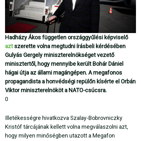
Hadházy Ákos független országgyűlési képviselő
azt
szerette volna megtudni írásbeli kérdésében
Gulyás Gergely miniszterelnökséget vezető
minisztertől, hogy mennyibe került Bohár Dániel
hágai útja az állami magángépen. A megafonos
propagandista a honvédségi repülőn kísérte el Orbán
Viktor miniszterelnököt a NATO-csúcsra.
0
Illetékességre hivatkozva Szalay-Bobrovniczky
Kristóf tárcájának kellett volna megválaszolni azt,
hogy milyen minőségben utazott a Megafon