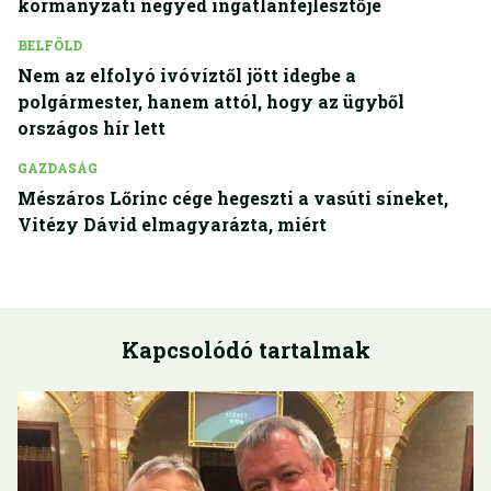
kormányzati negyed ingatlanfejlesztője
BELFÖLD
Nem az elfolyó ivóvíztől jött idegbe a
polgármester, hanem attól, hogy az ügyből
országos hír lett
GAZDASÁG
Mészáros Lőrinc cége hegeszti a vasúti síneket,
Vitézy Dávid elmagyarázta, miért
Kapcsolódó tartalmak