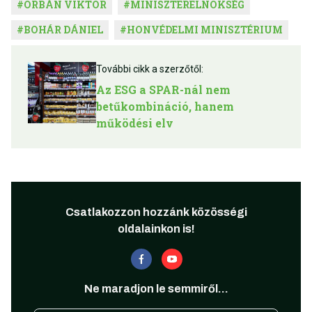
#
ORBÁN VIKTOR
#
MINISZTERELNÖKSÉG
#
BOHÁR DÁNIEL
#
HONVÉDELMI MINISZTÉRIUM
További cikk a szerzőtől:
Az ESG a SPAR-nál nem
betűkombináció, hanem
működési elv
Csatlakozzon hozzánk közösségi
oldalainkon is!
Ne maradjon le semmiről...