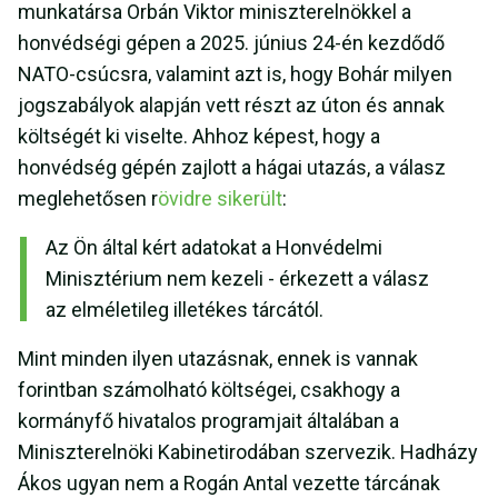
munkatársa Orbán Viktor miniszterelnökkel a
honvédségi gépen a 2025. június 24-én kezdődő
NATO-csúcsra, valamint azt is, hogy Bohár milyen
jogszabályok alapján vett részt az úton és annak
költségét ki viselte. Ahhoz képest, hogy a
honvédség gépén zajlott a hágai utazás, a válasz
meglehetősen r
övidre sikerült
:
Az Ön által kért adatokat a Honvédelmi
Minisztérium nem kezeli - érkezett a válasz
az elméletileg illetékes tárcától.
Mint minden ilyen utazásnak, ennek is vannak
forintban számolható költségei, csakhogy a
kormányfő hivatalos programjait általában a
Miniszterelnöki Kabinetirodában szervezik. Hadházy
Ákos ugyan nem a Rogán Antal vezette tárcának