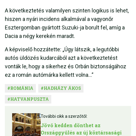
A következtetés valamilyen szinten logikus is lehet,
hiszen a nyári incidens alkalmával a vagyonőr
Esztergomban gyártott Suzuki-ja borult fel, amíg a
Dacia a négy kerekén maradt.
A képviselő hozzátette: „Úgy látszik, a legutóbbi
autós üldözés kudarcából azt a következtetést
vonták le, hogy a sikerhez és Orbán biztonságához
ez a román autómárka kellett volna…”
#
ROMÁNIA
#
HADHÁZY ÁKOS
#
HATVANPUSZTA
További cikk a szerzőtől:
Jövő kedden dönthet az
Országgyűlés az új köztársasági