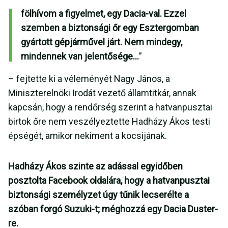
fölhívom a figyelmet, egy Dacia-val. Ezzel
szemben a biztonsági őr egy Esztergomban
gyártott gépjárművel járt. Nem mindegy,
mindennek van jelentősége…
”
– fejtette ki a véleményét Nagy János, a
Miniszterelnöki Irodát vezető államtitkár, annak
kapcsán, hogy a rendőrség szerint a hatvanpusztai
birtok őre nem veszélyeztette Hadházy Ákos testi
épségét, amikor nekiment a kocsijának.
Hadházy Ákos szinte az adással egyidőben
posztolta Facebook oldalára, hogy a hatvanpusztai
biztonsági személyzet úgy tűnik lecserélte a
szóban forgó Suzuki-t; méghozzá egy Dacia Duster-
re.