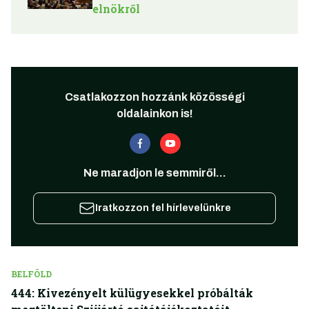
elnökről
Csatlakozzon hozzánk közösségi
oldalainkon is!
Ne maradjon le semmiről...
Iratkozzon fel hírlevelünkre
BELFÖLD
444: Kivezényelt külügyesekkel próbálták