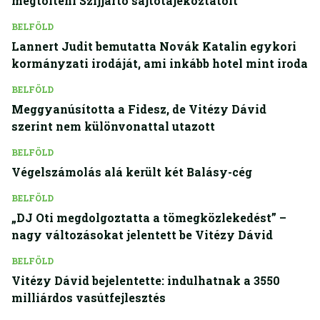
megtölteni Szijjártó sajtótájékoztatóit
BELFÖLD
Lannert Judit bemutatta Novák Katalin egykori
kormányzati irodáját, ami inkább hotel mint iroda
BELFÖLD
Meggyanúsította a Fidesz, de Vitézy Dávid
szerint nem különvonattal utazott
BELFÖLD
Végelszámolás alá került két Balásy-cég
BELFÖLD
„DJ Oti megdolgoztatta a tömegközlekedést” –
nagy változásokat jelentett be Vitézy Dávid
BELFÖLD
Vitézy Dávid bejelentette: indulhatnak a 3550
milliárdos vasútfejlesztés