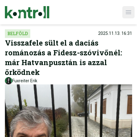
Ope
BELFÖLD
2025.11.13. 16:31
Visszafele sült el a daciás
románozás a Fidesz-szóvivőnél:
már Hatvanpusztán is azzal
őrködnek
Fuxreiter Erik