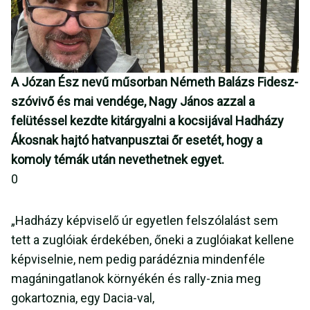
A Józan Ész nevű műsorban Németh Balázs Fidesz-
szóvivő és mai vendége, Nagy János azzal a
felütéssel kezdte kitárgyalni a kocsijával Hadházy
Ákosnak hajtó hatvanpusztai őr esetét, hogy a
komoly témák után nevethetnek egyet.
0
„Hadházy képviselő úr egyetlen felszólalást sem
tett a zuglóiak érdekében, őneki a zuglóiakat kellene
képviselnie, nem pedig parádéznia mindenféle
magáningatlanok környékén és rally-znia meg
gokartoznia, egy Dacia-val,