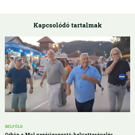
Kapcsolódó tartalmak
BELFÖLD
Orbán a Mol vezérigazgató-helyettesévelés