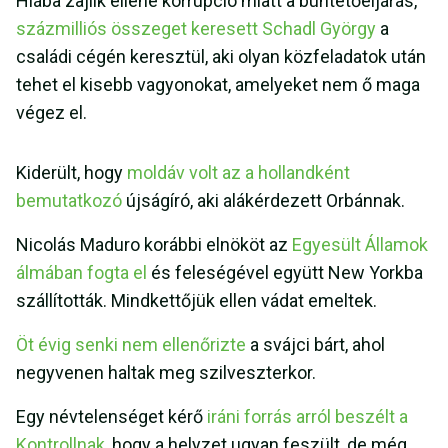
Hiába zajlik ellene korrupció miatt a büntetőeljárás,
százmilliós összeget keresett Schadl György
a
családi cégén keresztül, aki olyan közfeladatok után
tehet el kisebb vagyonokat, amelyeket nem ő maga
végez el.
Kiderült, hogy
moldáv volt az a hollandként
bemutatkozó
újságíró, aki alákérdezett Orbánnak.
Nicolás Maduro korábbi elnököt az
Egyesült Államok
álmában fogta el
és feleségével együtt New Yorkba
szállították. Mindkettőjük ellen vádat emeltek.
Öt évig senki nem ellenőrizte
a svájci bárt, ahol
negyvenen haltak meg szilveszterkor.
Egy névtelenséget kérő
iráni forrás arról beszélt a
Kontrollnak
, hogy a helyzet ugyan feszült, de még