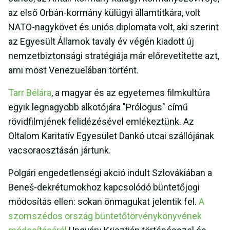
az első Orbán-kormány külügyi államtitkára, volt
NATO-nagykövet és uniós diplomata volt, aki szerint
az Egyesült Államok tavaly év végén kiadott új
nemzetbiztonsági stratégiája már előrevetítette azt,
ami most Venezuelában történt.
Tarr Bélára
, a magyar és az egyetemes filmkultúra
egyik legnagyobb alkotójára "Prólogus" című
rövidfilmjének felidézésével emlékeztünk. Az
Oltalom Karitatív Egyesület Dankó utcai szállójának
vacsoraosztásán jártunk.
Polgári engedetlenségi akció indult Szlovákiában a
Beneš-dekrétumokhoz kapcsolódó büntetőjogi
módosítás ellen: sokan önmagukat jelentik fel.
A
szomszédos ország büntetőtörvénykönyvének