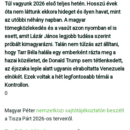
Túl vagyunk 2026 első teljes hetén. Hosszú évek
óta nem láttunk ekkora hideget és ilyen havat, mint
az utóbbi néhány napban. A magyar
tömegközlekedés és a vasút azon nyomban el is
esett, amit Lázár János legjobb tudása szerint
próbált kimagyarázni. Talán nem túlzás azt állítani,
hogy Tarr Béla halála egy emberként rázta meg a
hazai közéletet, de Donald Trump sem tétlenkedett,
az éjszaka leple alatt ugyanis elraboltatta Venezuela
elnökét. Ezek voltak a hét legfontosabb témái a
Kontrollon.
0
Magyar Péter
nemzetközi sajtótájékoztatón beszélt
a Tisza Párt 2026-os terveiről.