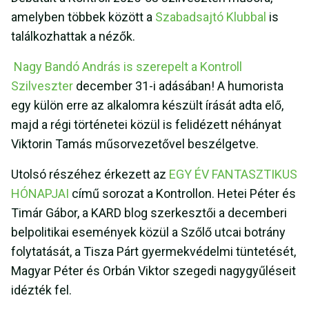
amelyben többek között a
Szabadsajtó Klubbal
is
találkozhattak a nézők.
Nagy Bandó András is szerepelt a Kontroll
Szilveszter
december 31-i adásában! A humorista
egy külön erre az alkalomra készült írását adta elő,
majd a régi történetei közül is felidézett néhányat
Viktorin Tamás műsorvezetővel beszélgetve.
Utolsó részéhez érkezett az
EGY ÉV FANTASZTIKUS
HÓNAPJAI
című sorozat a Kontrollon. Hetei Péter és
Timár Gábor, a KARD blog szerkesztői a decemberi
belpolitikai események közül a Szőlő utcai botrány
folytatását, a Tisza Párt gyermekvédelmi tüntetését,
Magyar Péter és Orbán Viktor szegedi nagygyűléseit
idézték fel.