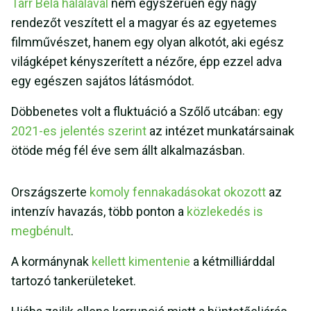
Tarr Béla halálával
nem egyszerűen egy nagy
rendezőt veszített el a magyar és az egyetemes
filmművészet, hanem egy olyan alkotót, aki egész
világképet kényszerített a nézőre, épp ezzel adva
egy egészen sajátos látásmódot.
Döbbenetes volt a fluktuáció a Szőlő utcában: egy
2021-es jelentés szerint
az intézet munkatársainak
ötöde még fél éve sem állt alkalmazásban.
Országszerte
komoly fennakadásokat okozott
az
intenzív havazás, több ponton a
közlekedés is
megbénult
.
A kormánynak
kellett kimentenie
a kétmilliárddal
tartozó tankerületeket.