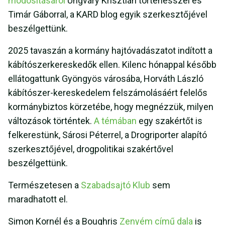
módosításáról
Ungváry Krisztián történésszel és
Timár Gáborral, a KARD blog egyik szerkesztőjével
beszélgettünk.
2025 tavaszán a kormány hajtóvadászatot indított a
kábítószerkereskedők ellen. Kilenc hónappal később
ellátogattunk Gyöngyös városába, Horváth László
kábítószer-kereskedelem felszámolásáért felelős
kormánybiztos körzetébe, hogy megnézzük, milyen
változások történtek.
A témában
egy szakértőt is
felkerestünk, Sárosi Péterrel, a Drogriporter alapító
szerkesztőjével, drogpolitikai szakértővel
beszélgettünk.
Természetesen a
Szabadsajtó Klub
sem
maradhatott el.
Simon Kornél és a Boughris
Zenyém című dala
is