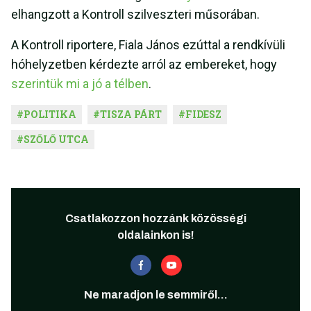
elhangzott a Kontroll szilveszteri műsorában.
A Kontroll riportere, Fiala János ezúttal a rendkívüli
hóhelyzetben kérdezte arról az embereket, hogy
szerintük mi a jó a télben
.
#
POLITIKA
#
TISZA PÁRT
#
FIDESZ
#
SZŐLŐ UTCA
Csatlakozzon hozzánk közösségi
oldalainkon is!
Ne maradjon le semmiről...