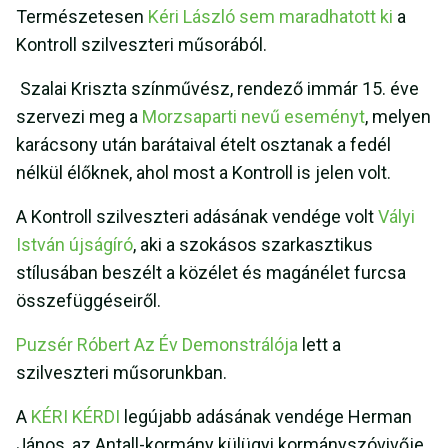
Természetesen
Kéri László sem maradhatott ki
a
Kontroll szilveszteri műsorából.
Szalai Kriszta színművész, rendező immár 15. éve
szervezi meg a
Morzsaparti nevű eseményt
, melyen
karácsony után barátaival ételt osztanak a fedél
nélkül élőknek, ahol most a Kontroll is jelen volt.
A Kontroll szilveszteri adásának vendége volt
Vályi
István újságíró
, aki a szokásos szarkasztikus
stílusában beszélt a közélet és magánélet furcsa
összefüggéseiről.
Puzsér Róbert Az Év Demonstrálója
lett a
szilveszteri műsorunkban.
A
KÉRI KÉRDI
legújabb adásának vendége Herman
János, az Antall-kormány külügyi kormányszóvivője,