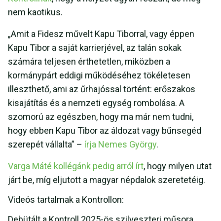
nem kaotikus.
„Amit a Fidesz művelt Kapu Tiborral, vagy éppen
Kapu Tibor a saját karrierjével, az talán sokak
számára teljesen érthetetlen, miközben a
kormánypárt eddigi működéséhez tökéletesen
illeszthető, ami az űrhajóssal történt: erőszakos
kisajátítás és a nemzeti egység rombolása. A
szomorú az egészben, hogy ma már nem tudni,
hogy ebben Kapu Tibor az áldozat vagy bűnsegéd
szerepét vállalta” –
írja Nemes György
.
Varga Máté kollégánk pedig arról írt
, hogy milyen utat
járt be, míg eljutott a magyar népdalok szeretetéig.
Videós tartalmak a Kontrollon:
Debütált a Kontroll 2025-ös szilveszteri műsora,