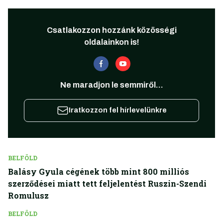
Csatlakozzon hozzánk közösségi
oldalainkon is!
Ne maradjon le semmiről...
Iratkozzon fel hírlevelünkre
BELFÖLD
Balásy Gyula cégének több mint 800 milliós
szerződései miatt tett feljelentést Ruszin-Szendi
Romulusz
BELFÖLD