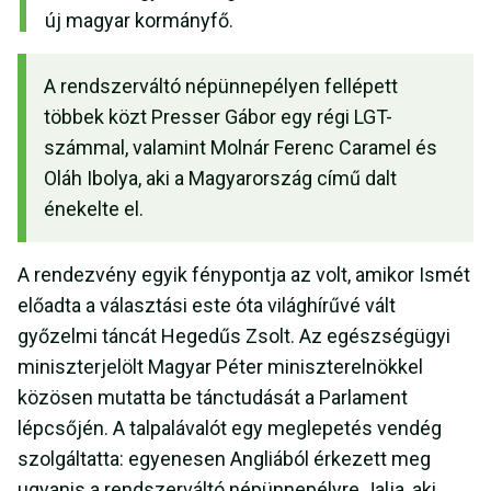
új magyar kormányfő.
A rendszerváltó népünnepélyen fellépett
többek közt Presser Gábor egy régi LGT-
számmal, valamint Molnár Ferenc Caramel és
Oláh Ibolya, aki a Magyarország című dalt
énekelte el.
A rendezvény egyik fénypontja az volt, amikor Ismét
előadta a választási este óta világhírűvé vált
győzelmi táncát Hegedűs Zsolt. Az egészségügyi
miniszterjelölt Magyar Péter miniszterelnökkel
közösen mutatta be tánctudását a Parlament
lépcsőjén. A talpalávalót egy meglepetés vendég
szolgáltatta: egyenesen Angliából érkezett meg
ugyanis a rendszerváltó népünnepélyre Jalja, aki