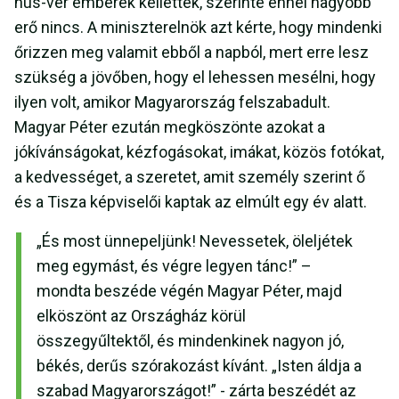
hús-vér emberek kellettek, szerinte ennél nagyobb
erő nincs. A miniszterelnök azt kérte, hogy mindenki
őrizzen meg valamit ebből a napból, mert erre lesz
szükség a jövőben, hogy el lehessen mesélni, hogy
ilyen volt, amikor Magyarország felszabadult.
Magyar Péter ezután megköszönte azokat a
jókívánságokat, kézfogásokat, imákat, közös fotókat,
a kedvességet, a szeretet, amit személy szerint ő
és a Tisza képviselői kaptak az elmúlt egy év alatt.
„És most ünnepeljünk! Nevessetek, öleljétek
meg egymást, és végre legyen tánc!” –
mondta beszéde végén Magyar Péter, majd
elköszönt az Országház körül
összegyűltektől, és mindenkinek nagyon jó,
békés, derűs szórakozást kívánt. „Isten áldja a
szabad Magyarországot!” - zárta beszédét az