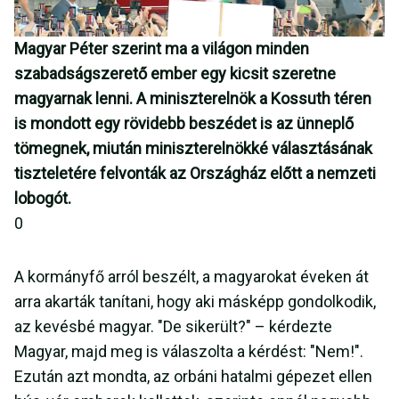
Magyar Péter szerint ma a világon minden
szabadságszerető ember egy kicsit szeretne
magyarnak lenni. A miniszterelnök a Kossuth téren
is mondott egy rövidebb beszédet is az ünneplő
tömegnek, miután miniszterelnökké választásának
tiszteletére felvonták az Országház előtt a nemzeti
lobogót.
0
A kormányfő arról beszélt, a magyarokat éveken át
arra akarták tanítani, hogy aki másképp gondolkodik,
az kevésbé magyar. "De sikerült?" – kérdezte
Magyar, majd meg is válaszolta a kérdést: "Nem!".
Ezután azt mondta, az orbáni hatalmi gépezet ellen