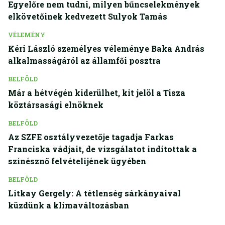
Egyelőre nem tudni, milyen bűncselekmények
elkövetőinek kedvezett Sulyok Tamás
VÉLEMÉNY
Kéri László személyes véleménye Baka András
alkalmasságáról az államfői posztra
BELFÖLD
Már a hétvégén kiderülhet, kit jelöl a Tisza
köztársasági elnöknek
BELFÖLD
Az SZFE osztályvezetője tagadja Farkas
Franciska vádjait, de vizsgálatot indítottak a
színésznő felvételijének ügyében
BELFÖLD
Litkay Gergely: A tétlenség sárkányaival
küzdünk a klímaváltozásban