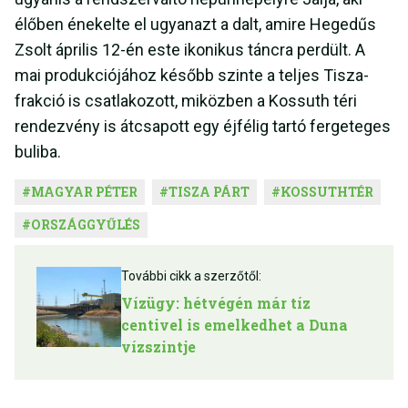
élőben énekelte el ugyanazt a dalt, amire Hegedűs
Zsolt április 12-én este ikonikus táncra perdült. A
mai produkciójához később szinte a teljes Tisza-
frakció is csatlakozott, miközben a Kossuth téri
rendezvény is átcsapott egy éjfélig tartó fergeteges
buliba.
#
MAGYAR PÉTER
#
TISZA PÁRT
#
KOSSUTHTÉR
#
ORSZÁGGYŰLÉS
További cikk a szerzőtől:
Vízügy: hétvégén már tíz
centivel is emelkedhet a Duna
vízszintje