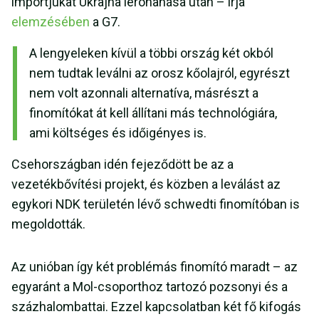
importjukat Ukrajna lerohanása után – írja
elemzésében
a G7.
A lengyeleken kívül a többi ország két okból
nem tudtak leválni az orosz kőolajról, egyrészt
nem volt azonnali alternatíva, másrészt a
finomítókat át kell állítani más technológiára,
ami költséges és időigényes is.
Csehországban idén fejeződött be az a
vezetékbővítési projekt, és közben a leválást az
egykori NDK területén lévő schwedti finomítóban is
megoldották.
Az unióban így két problémás finomító maradt – az
egyaránt a Mol-csoporthoz tartozó pozsonyi és a
százhalombattai. Ezzel kapcsolatban két fő kifogás