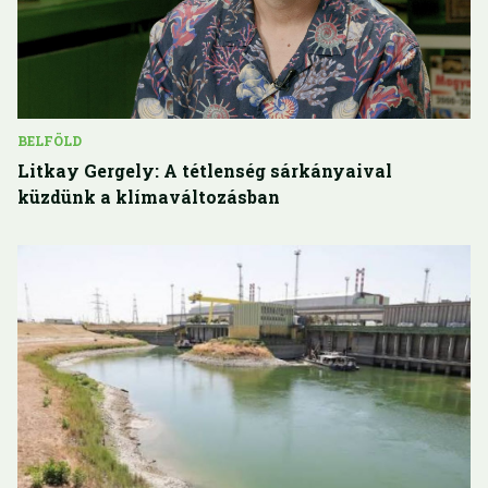
BELFÖLD
Litkay Gergely: A tétlenség sárkányaival
küzdünk a klímaváltozásban