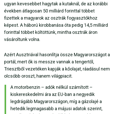
ugyan kevesebbet hagytak a kutaknál, de az korábbi
években átlagosan 50 milliárd forinttal többet
fizettek a magyarok az osztrák fogyasztókhoz
képest. A háború kirobbanása óta pedig 14,5 milliárd
forinttal többet költöttünk, mintha osztrák áron
vásároltunk volna.
Azért Ausztriával hasonlítja össze Magyarországot a
portál, mert ők is messze vannak a tengertől,
Triesztből vezetéken kapják a kőolajat, ráadásul nem
olcsóbb oroszt, hanem világpiacit.
A motorbenzin – adók nélkül számított –
kiskereskedelmi ára az EU-ban a negyedik
legdrágább Magyarországon, míg a gázolajé a
hetedik legmagasabb a májusi adatok szerint,