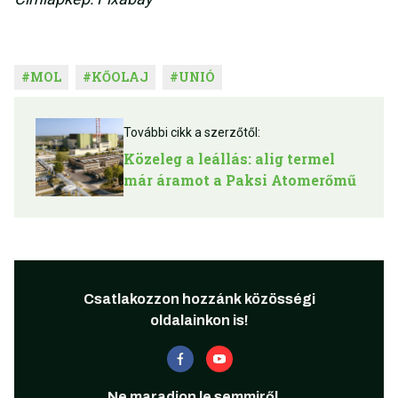
#
MOL
#
KŐOLAJ
#
UNIÓ
További cikk a szerzőtől:
Közeleg a leállás: alig termel
már áramot a Paksi Atomerőmű
Csatlakozzon hozzánk közösségi
oldalainkon is!
Ne maradjon le semmiről...