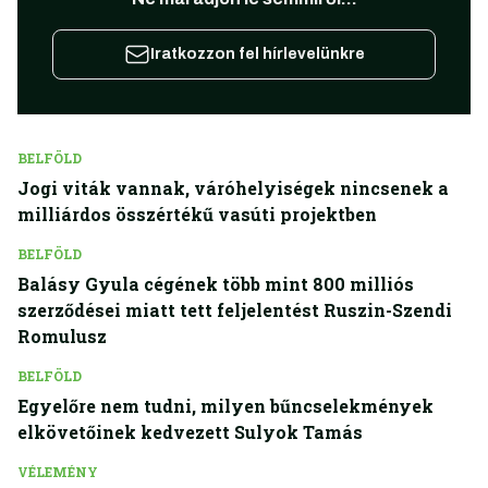
Iratkozzon fel hírlevelünkre
BELFÖLD
Jogi viták vannak, váróhelyiségek nincsenek a
milliárdos összértékű vasúti projektben
BELFÖLD
Balásy Gyula cégének több mint 800 milliós
szerződései miatt tett feljelentést Ruszin-Szendi
Romulusz
BELFÖLD
Egyelőre nem tudni, milyen bűncselekmények
elkövetőinek kedvezett Sulyok Tamás
VÉLEMÉNY