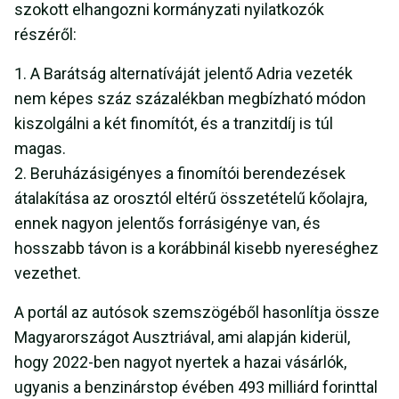
szokott elhangozni kormányzati nyilatkozók
részéről:
A Barátság alternatíváját jelentő Adria vezeték
nem képes száz százalékban megbízható módon
kiszolgálni a két finomítót, és a tranzitdíj is túl
magas.
Beruházásigényes a finomítói berendezések
átalakítása az orosztól eltérű összetételű kőolajra,
ennek nagyon jelentős forrásigénye van, és
hosszabb távon is a korábbinál kisebb nyereséghez
vezethet.
A portál az autósok szemszögéből hasonlítja össze
Magyarországot Ausztriával, ami alapján kiderül,
hogy 2022-ben nagyot nyertek a hazai vásárlók,
ugyanis a benzinárstop évében 493 milliárd forinttal