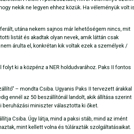
, hogy nekik ne legyen ehhez közük. Ha véleményük volt is
referált, utána nekem sajnos már lehetőségem nincs, mit
otti listát és akadtak olyan nevek, amik láttán csak
nem árulta el, konkrétan kik voltak ezek a személyek /
 folyt ki a közpénz a NER holdudvarához. Paks II fontos
zállító” – mondta Csiba. Ugyanis Paks II tervezett árakkal
g ennél az 50 beszállítónál landolt, akik állítása szerint
 beruházási miniszter választotta ki őket.
állítja Csiba. Úgy látja, mind a paksi stáb, mind az imént
aztak, mint kellett volna és túlárazták szolgáltatásaikat.