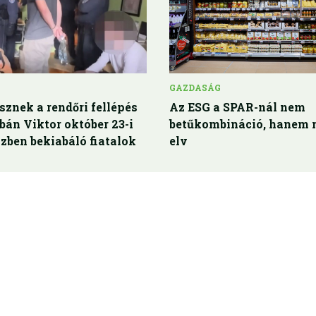
GAZDASÁG
sznek a rendőri fellépés
Az ESG a SPAR-nál nem
rbán Viktor október 23-i
betűkombináció, hanem 
zben bekiabáló fiatalok
elv