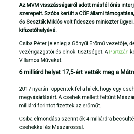
Az MVM visszásságairól adott másfél órás interjú
szerepelt. Szóba került a CÖF állami támogatása,
és Seszták Miklós volt fideszes miniszter ügyei
kifizetőhelyévé.
Csiba Péter jelenleg a Gönyűi Erőmű vezetője, d
vezérigazgatói és elnöki tisztséget. A
Partizán
k
Villamos Műveket.
6 milliárd helyet 17,5-ért vették meg a Mát
2017 nyarán röppentek fel a hírek, hogy egy cs
megvásárlásért. A csehek mellett feltűnt Mészár
milliárd forintot fizettek az erőműt.
Csiba elmondása szerint ők 4 milliárdra becsülté
csehekkel és Mészárossal.