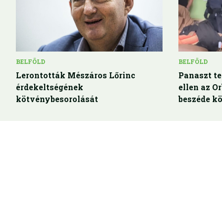
BELFÖLD
BELFÖLD
Lerontották Mészáros Lőrinc
Panaszt te
érdekeltségének
ellen az O
kötvénybesorolását
beszéde kö