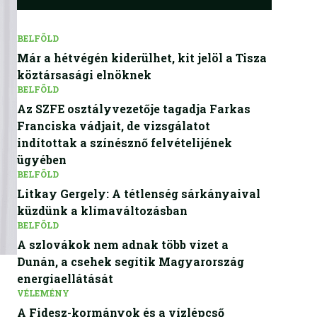
BELFÖLD
Már a hétvégén kiderülhet, kit jelöl a Tisza
köztársasági elnöknek
BELFÖLD
Az SZFE osztályvezetője tagadja Farkas
Franciska vádjait, de vizsgálatot
indítottak a színésznő felvételijének
ügyében
BELFÖLD
Litkay Gergely: A tétlenség sárkányaival
küzdünk a klímaváltozásban
BELFÖLD
A szlovákok nem adnak több vizet a
Dunán, a csehek segítik Magyarország
energiaellátását
VÉLEMÉNY
A Fidesz-kormányok és a vízlépcső