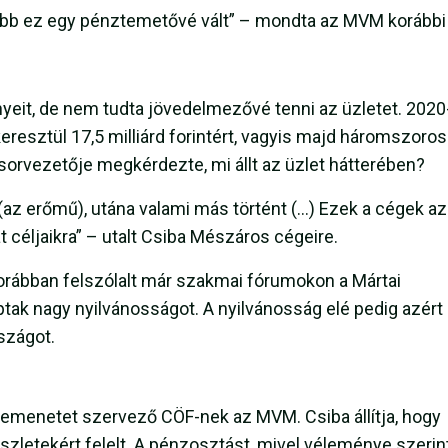
ésőbb ez egy pénztemetővé vált” – mondta az MVM korábbi
eit, de nem tudta jövedelmezővé tenni az üzletet. 2020
resztül 17,5 milliárd forintért, vagyis majd háromszoros
sorvezetője megkérdezte, mi állt az üzlet hátterében?
(az erőmű), utána valami más történt (…) Ezek a cégek a
át céljaikra” – utalt Csiba Mészáros cégeire.
 korábban felszólalt már szakmai fórumokon a Mártai
tak nagy nyilvánosságot. A nyilvánosság elé pedig azért
rszágot.
kemenetet szervező CÖF-nek az MVM. Csiba állítja, hogy
zletekért felelt. A pénzosztást, mivel véleménye szerin