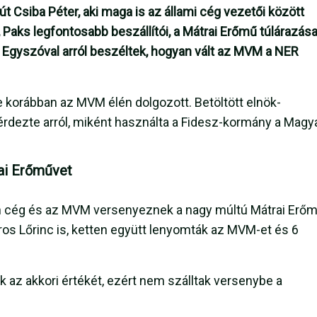
t Csiba Péter, aki maga is az állami cég vezetői között
 Paks legfontosabb beszállítói, a Mátrai Erőmű túlárazása
. Egyszóval arról beszéltek, hogyan vált az MVM a NER
e korábban az MVM élén dolgozott. Betöltött elnök-
érdezte arról, miként használta a Fidesz-kormány a Magy
rai Erőművet
eh cég és az MVM versenyeznek a nagy múltú Mátrai Erő
os Lőrinc is, ketten együtt lenyomták az MVM-et és 6
k az akkori értékét, ezért nem szálltak versenybe a