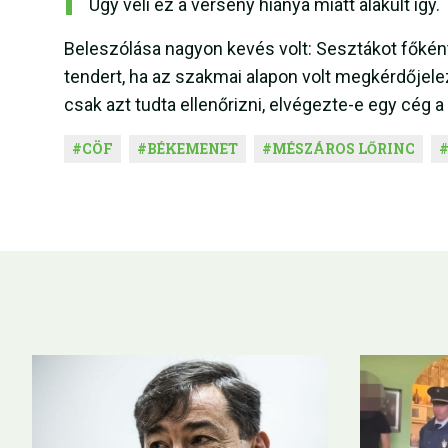
Úgy véli ez a verseny hiánya miatt alakult így.
Beleszólása nagyon kevés volt: Sesztákot főként
tendert, ha az szakmai alapon volt megkérdője
csak azt tudta ellenőrizni, elvégezte-e egy cég a
#
CÖF
#
BÉKEMENET
#
MÉSZÁROS LŐRINC