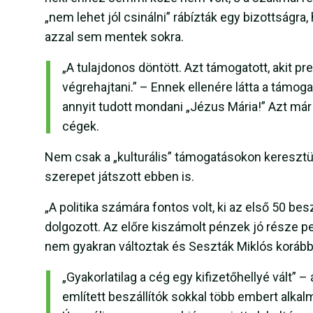
„nem lehet jól csinálni” rábízták egy bizottságra
azzal sem mentek sokra.
„A tulajdonos döntött. Azt támogatott, akit p
végrehajtani.” – Ennek ellenére látta a támogat
annyit tudott mondani „Jézus Mária!” Azt már 
cégek.
Nem csak a „kulturális” támogatásokon keresztül
szerepet játszott ebben is.
„A politika számára fontos volt, ki az első 50 bes
dolgozott. Az előre kiszámolt pénzek jó része pedi
nem gyakran változtak és Seszták Miklós korábbi
„Gyakorlatilag a cég egy kifizetőhellyé vált” – 
említett beszállítók sokkal több embert alkalm