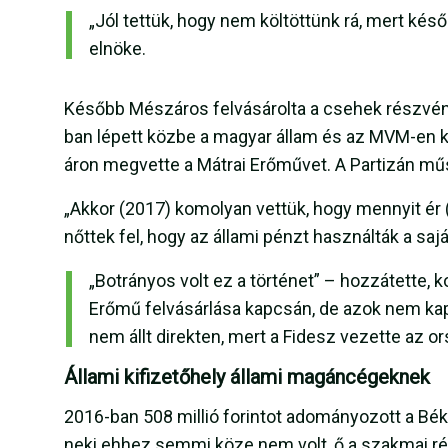
„Jól tettük, hogy nem költöttünk rá, mert k
elnöke.
Később Mészáros felvásárolta a csehek részvény
ban lépett közbe a magyar állam és az MVM-en ke
áron megvette a Mátrai Erőművet. A Partizán mű
„Akkor (2017) komolyan vettük, hogy mennyit ér 
nőttek fel, hogy az állami pénzt használták a saj
„Botrányos volt ez a történet” – hozzátette,
Erőmű felvásárlása kapcsán, de azok nem kap
nem állt direkten, mert a Fidesz vezette az o
Állami kifizetőhely állami magáncégeknek
2016-ban 508 millió forintot adományozott a Bé
neki ehhez semmi köze nem volt, ő a szakmai rés