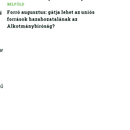
BELFÖLD
Forró augusztus: gátja lehet az uniós
i
források hazahozatalának az
Alkotmánybíróság?
ar
mű