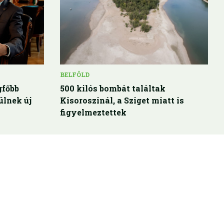
BELFÖLD
gfőbb
500 kilós bombát találtak
ülnek új
Kisoroszinál, a Sziget miatt is
figyelmeztettek