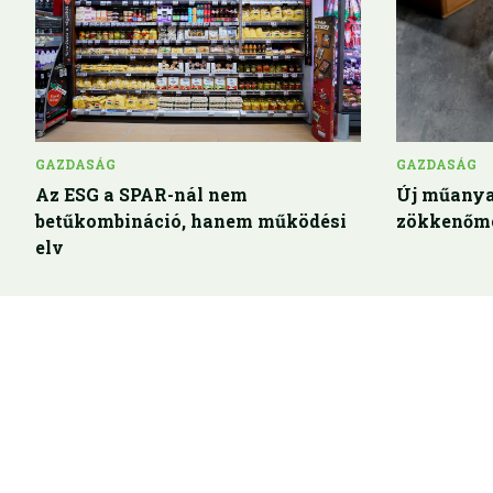
GAZDASÁG
GAZDASÁG
Az ESG a SPAR-nál nem
Új műanya
betűkombináció, hanem működési
zökkenőme
elv