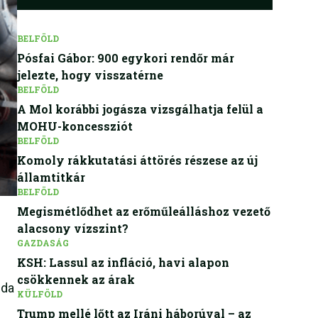
BELFÖLD
Pósfai Gábor: 900 egykori rendőr már
jelezte, hogy visszatérne
BELFÖLD
A Mol korábbi jogásza vizsgálhatja felül a
MOHU-koncessziót
BELFÖLD
Komoly rákkutatási áttörés részese az új
államtitkár
BELFÖLD
Megismétlődhet az erőműleálláshoz vezető
alacsony vízszint?
GAZDASÁG
KSH: Lassul az infláció, havi alapon
csökkennek az árak
nda
KÜLFÖLD
Trump mellé lőtt az Iráni háborúval – az