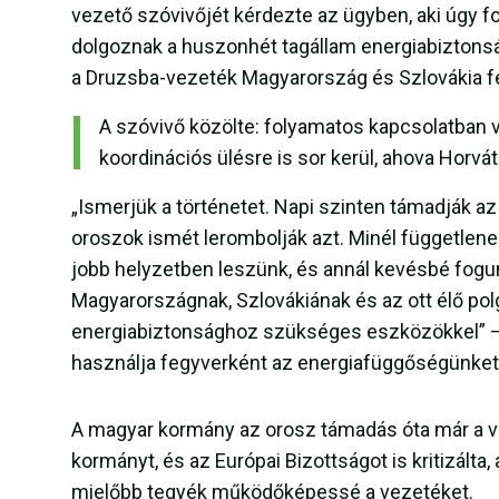
vezető szóvivőjét kérdezte az ügyben, aki úgy f
dolgoznak a huszonhét tagállam energiabiztonságá
a Druzsba-vezeték Magyarország és Szlovákia fe
A szóvivő közölte: folyamatos kapcsolatban 
koordinációs ülésre is sor kerül, ahova Horvá
„Ismerjük a történetet. Napi szinten támadják az
oroszok ismét lerombolják azt. Minél függetlene
jobb helyzetben leszünk, és annál kevésbé fogu
Magyarországnak, Szlovákiának és az ott élő po
energiabiztonsághoz szükséges eszközökkel” –
használja fegyverként az energiafüggőségünket, 
A magyar kormány az orosz támadás óta már a vá
kormányt, és az Európai Bizottságot is kritizált
mielőbb tegyék működőképessé a vezetéket.