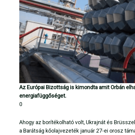
Az Európai Bizottság is kimondta amit Orbán elh
energiafüggőséget.
0
Ahogy az borítékolható volt, Ukrajnát és Brüssz
a Barátság kőolajvezeték január 27-ei orosz tám