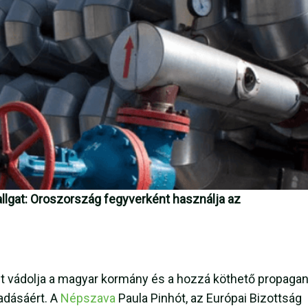
allgat: Oroszország fegyverként használja az
elt vádolja a magyar kormány és a hozzá köthető propaga
adásáért. A
Népszava
Paula Pinhót, az Európai Bizottság