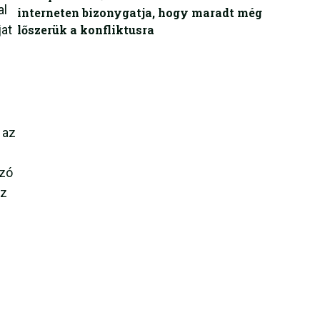
al
interneten bizonygatja, hogy maradt még
jat
lőszerük a konfliktusra
 az
szó
az