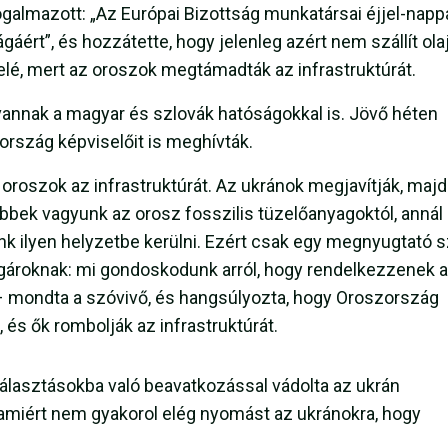
ogalmazott: „Az Európai Bizottság munkatársai éjjel-napp
ért”, és hozzátette, hogy jelenleg azért nem szállít ola
lé, mert az oroszok megtámadták az infrastruktúrát.
vannak a magyar és szlovák hatóságokkal is. Jövő héten
tország képviselőit is meghívták.
 oroszok az infrastruktúrát. Az ukránok megjavítják, majd
bbek vagyunk az orosz fosszilis tüzelőanyagoktól, annál
nk ilyen helyzetbe kerülni. Ezért csak egy megnyugtató 
lgároknak: mi gondoskodunk arról, hogy rendelkezzenek 
 mondta a szóvivő, és hangsúlyozta, hogy Oroszország
és ők rombolják az infrastruktúrát.
lasztásokba való beavatkozással vádolta az ukrán
a, amiért nem gyakorol elég nyomást az ukránokra, hogy