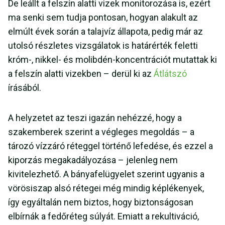
De leállt a felszín alatti vizek monitorozása is, ezért
ma senki sem tudja pontosan, hogyan alakult az
elmúlt évek során a talajvíz állapota, pedig már az
utolsó részletes vizsgálatok is határérték feletti
króm-, nikkel- és molibdén-koncentrációt mutattak ki
a felszín alatti vizekben – derül ki az
Átlátszó
írásából.
A helyzetet az teszi igazán nehézzé, hogy a
szakemberek szerint a végleges megoldás – a
tározó vízzáró réteggel történő lefedése, és ezzel a
kiporzás megakadályozása – jelenleg nem
kivitelezhető. A bányafelügyelet szerint ugyanis a
vörösiszap alsó rétegei még mindig képlékenyek,
így egyáltalán nem biztos, hogy biztonságosan
elbírnák a fedőréteg súlyát. Emiatt a rekultiváció,