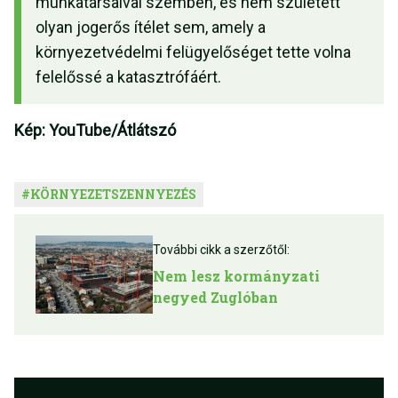
munkatársaival szemben, és nem született
olyan jogerős ítélet sem, amely a
környezetvédelmi felügyelőséget tette volna
felelőssé a katasztrófáért.
Kép: YouTube/Átlátszó
#
KÖRNYEZETSZENNYEZÉS
További cikk a szerzőtől:
Nem lesz kormányzati
negyed Zuglóban