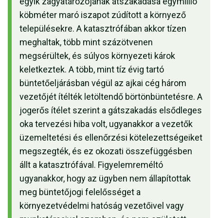
egyik zagyatározójának átszakadása egymillió
köbméter maró iszapot zúdított a környező
településekre. A katasztrófában akkor tízen
meghaltak, több mint százötvenen
megsérültek, és súlyos környezeti károk
keletkeztek. A több, mint tíz évig tartó
büntetőeljárásban végül az ajkai cég három
vezetőjét ítélték letöltendő börtönbüntetésre. A
jogerős ítélet szerint a gátszakadás elsődleges
oka tervezési hiba volt, ugyanakkor a vezetők
üzemeltetési és ellenőrzési kötelezettségeiket
megszegték, és ez okozati összefüggésben
állt a katasztrófával. Figyelemreméltó
ugyanakkor, hogy az ügyben nem állapítottak
meg büntetőjogi felelősséget a
környezetvédelmi hatóság vezetőivel vagy