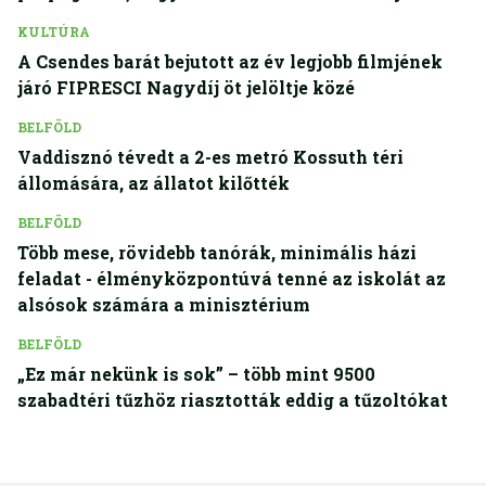
KULTÚRA
A Csendes barát bejutott az év legjobb filmjének
járó FIPRESCI Nagydíj öt jelöltje közé
BELFÖLD
Vaddisznó tévedt a 2-es metró Kossuth téri
állomására, az állatot kilőtték
BELFÖLD
Több mese, rövidebb tanórák, minimális házi
feladat - élményközpontúvá tenné az iskolát az
alsósok számára a minisztérium
BELFÖLD
„Ez már nekünk is sok” – több mint 9500
szabadtéri tűzhöz riasztották eddig a tűzoltókat