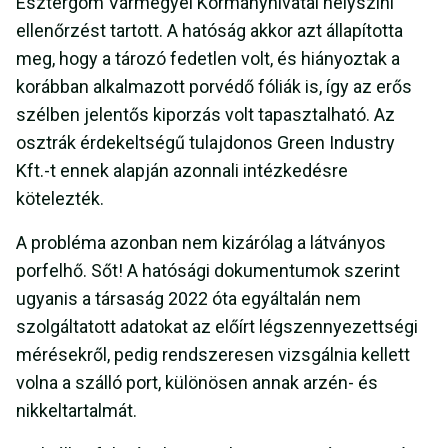
Esztergom Vármegyei Kormányhivatal helyszíni
ellenőrzést tartott. A hatóság akkor azt állapította
meg, hogy a tározó fedetlen volt, és hiányoztak a
korábban alkalmazott porvédő fóliák is, így az erős
szélben jelentős kiporzás volt tapasztalható. Az
osztrák érdekeltségű tulajdonos Green Industry
Kft.-t ennek alapján azonnali intézkedésre
kötelezték.
A probléma azonban nem kizárólag a látványos
porfelhő. Sőt! A hatósági dokumentumok szerint
ugyanis a társaság 2022 óta egyáltalán nem
szolgáltatott adatokat az előírt légszennyezettségi
mérésekről, pedig rendszeresen vizsgálnia kellett
volna a szálló port, különösen annak arzén- és
nikkeltartalmát.