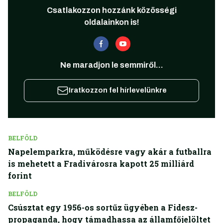
Csatlakozzon hozzánk közösségi
oldalainkon is!
Ne maradjon le semmiről...
Iratkozzon fel hírlevelünkre
BELFÖLD
Napelemparkra, működésre vagy akár a futballra
is mehetett a Fradivárosra kapott 25 milliárd
forint
BELFÖLD
Csúsztat egy 1956-os sortűz ügyében a Fidesz-
propaganda, hogy támadhassa az államfőjelöltet