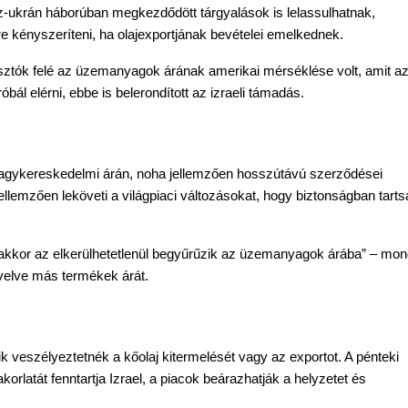
z-ukrán háborúban megkezdődött tárgyalások is lelassulhatnak, 
re kényszeríteni, ha olajexportjának bevételei emelkednek.
sztók felé az üzemanyagok árának amerikai mérséklése volt, amit az
ál elérni, ebbe is belerondított az izraeli támadás. 
agykereskedelmi árán, noha jellemzően hosszútávú szerződései 
lemzően leköveti a világpiaci változásokat, hogy biztonságban tartsa
 akkor az elkerülhetetlenül begyűrűzik az üzemanyagok árába” – mond
övelve más termékek árát.
ik veszélyeztetnék a kőolaj kitermelését vagy az exportot. A pénteki 
orlatát fenntartja Izrael, a piacok beárazhatják a helyzetet és 