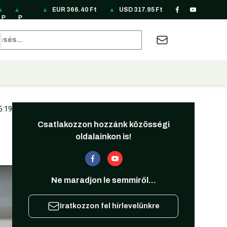
▲
▲
▲
▲
EUR
▲
366.40
▲
Ft
▲
▲
▲
USD
▲
317.95
▲
Ft
▲
▲
▲
▲
P
P
R
R
R
S
S
T
T
U
U
Z
A
B
P
LN
O
S
U
EK
G
H
RY
A
S
A
U
RL
85
N
D
B
33
D
B
6.
H
D
R
D
62
sés
2
.1
69
3.
3.
.4
24
9.
66
7.
31
19
22
.1
8
.7
12
87
8
8.
62
F
10
7.
.5
3.
9
F
0
F
F
F
09
F
t
F
95
2
74
F
t
F
t
t
t
F
t
t
F
F
F
t
t
t
t
t
t
5:19
Csatlakozzon hozzánk közösségi
oldalainkon is!
Ne maradjon le semmiről...
Iratkozzon fel hírlevelünkre