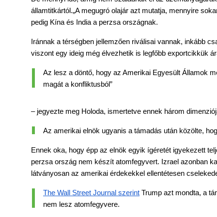
államtitkártól.„A megugró olajár azt mutatja, mennyire sokan
pedig Kína és India a perzsa országnak.
Iránnak a térségben jellemzően riválisai vannak, inkább csa
viszont egy ideig még élvezhetik is legfőbb exportcikkük 
Az lesz a döntő, hogy az Amerikai Egyesült Államok me
magát a konfliktusból”
– jegyezte meg Holoda, ismertetve ennek három dimenziój
Az amerikai elnök ugyanis a támadás után közölte, hogy
Ennek oka, hogy épp az elnök egyik ígéretét igyekezett telj
perzsa ország nem készít atomfegyvert. Izrael azonban ka
látványosan az amerikai érdekekkel ellentétesen cseleked
The Wall Street Journal szerint
 Trump azt mondta, a tám
nem lesz atomfegyvere.