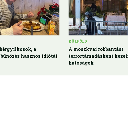
KÜLFÖLD
bérgyilkosok, a
A moszkvai robbantást
 bűnözés hasznos idiótái
terrortámadásként kezel
hatóságok