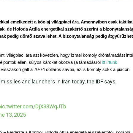
kkal emelkedett a kőolaj világpiaci ára. Amennyiben csak taktikai,
 de Holoda Attila energetikai szakértő szerint a bizonytalanság
nak pedig döntő szava lehet. A bizonytalanság pedig átgyűrűzhet 
énti világpiaci ára azt követően, hogy Izrael komoly dróntámadást intéz
célpontok ellen, súlyos károkat okozva (a támadásról 
itt írtunk 
visszakorrigált a 70-74 dolláros sávba, ez is komoly sokk a piacon.
c missiles and launchers in Iran today, the IDF says,
pic.twitter.com/DjX33WqJTb
ne 13, 2025
kérdezte a Kontroll Holoda Attila energetikai szakértőtől, korábbi 