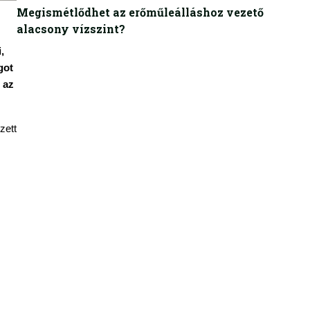
Megismétlődhet az erőműleálláshoz vezető
alacsony vízszint?
 
ot 
az 
ett 