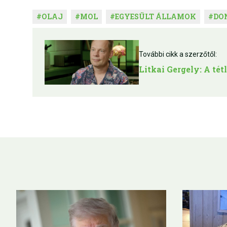
#
OLAJ
#
MOL
#
EGYESÜLT ÁLLAMOK
#
DO
További cikk a szerzőtől:
Litkai Gergely: A t