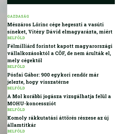
GAZDASÁG
Mészáros Lőrinc cége hegeszti a vasúti
síneket, Vitézy Dávid elmagyarázta, miért
BELFÖLD
Félmilliárd forintot kapott magyarországi
vállalkozásoktól a CÖF, de nem árulták el,
mely cégektől
BELFÖLD
Pósfai Gábor: 900 egykori rendőr már
jelezte, hogy visszatérne
BELFÖLD
A Mol korábbi jogásza vizsgálhatja felül a
MOHU-koncessziót
BELFÖLD
Komoly rákkutatási áttörés részese az új
államtitkár
BELFÖLD