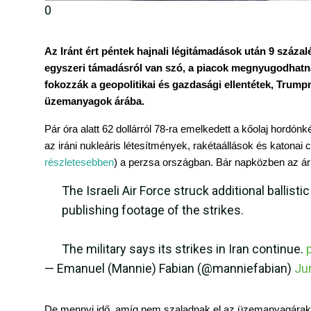
0
Az Iránt ért péntek hajnali légitámadások után 9 százalé
egyszeri támadásról van szó, a piacok megnyugodhatnak,
fokozzák a geopolitikai és gazdasági ellentétek, Trump
üzemanyagok árába.
Pár óra alatt 62 dollárról 78-ra emelkedett a kőolaj hordónk
az iráni nukleáris létesítmények, rakétaállások és katonai 
részletesebben
) a perzsa országban. Bár napközben az ár 
The Israeli Air Force struck additional ballisti
publishing footage of the strikes.
The military says its strikes in Iran continue.
— Emanuel (Mannie) Fabian (@manniefabian)
Ju
De mennyi idő, amíg nem szaladnak el az üzemanyagárak? – 