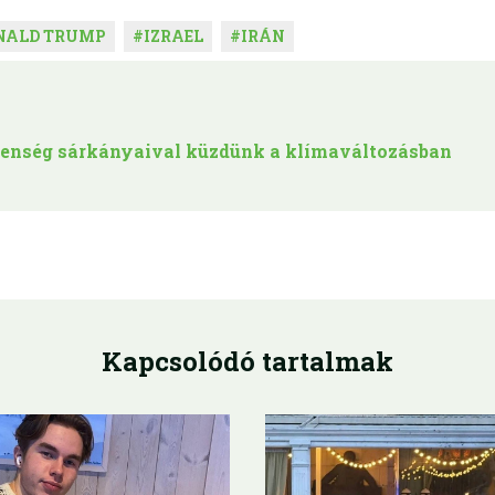
NALD TRUMP
#
IZRAEL
#
IRÁN
étlenség sárkányaival küzdünk a klímaváltozásban
Kapcsolódó tartalmak