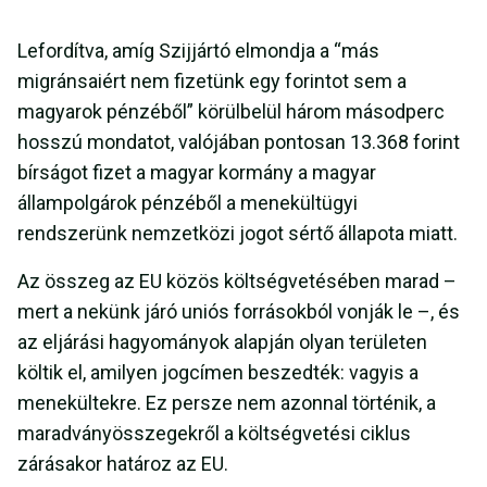
Lefordítva, amíg Szijjártó elmondja a “más
migránsaiért nem fizetünk egy forintot sem a
magyarok pénzéből” körülbelül három másodperc
hosszú mondatot, valójában pontosan 13.368 forint
bírságot fizet a magyar kormány a magyar
állampolgárok pénzéből a menekültügyi
rendszerünk nemzetközi jogot sértő állapota miatt.
Az összeg az EU közös költségvetésében marad –
mert a nekünk járó uniós forrásokból vonják le –, és
az eljárási hagyományok alapján olyan területen
költik el, amilyen jogcímen beszedték: vagyis a
menekültekre. Ez persze nem azonnal történik, a
maradványösszegekről a költségvetési ciklus
zárásakor határoz az EU.