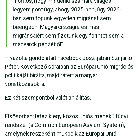
“Fontos, hogy mindenki számára világos
legyen: pont úgy, ahogy 2025-ben, úgy 2026-
ban sem fogunk egyetlen migránst sem
beengedni Magyarországra és más
migránsaiért sem fizetünk egy forintot sem a
magyarok pénzéből”
– vázolta gondolatait Facebook posztjában Szijjártó
Péter. Következő soraiban az Európai Unió migrációs
politikáját bírálta, majd rátért a magyar
vonatkozásokra.
Ez két szempontból valótlan állítás.
Elsősorban: létezik egy közös uniós menekültügyi
rendszer (a Common European Asylum System),
amelynek részeként működik az Európai Unió