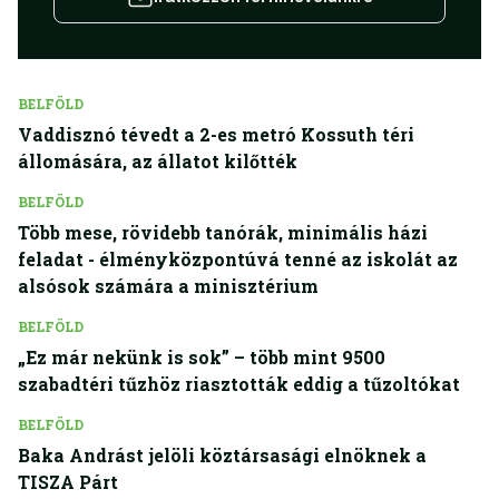
BELFÖLD
Vaddisznó tévedt a 2-es metró Kossuth téri
állomására, az állatot kilőtték
BELFÖLD
Több mese, rövidebb tanórák, minimális házi
feladat - élményközpontúvá tenné az iskolát az
alsósok számára a minisztérium
BELFÖLD
„Ez már nekünk is sok” – több mint 9500
szabadtéri tűzhöz riasztották eddig a tűzoltókat
BELFÖLD
Baka Andrást jelöli köztársasági elnöknek a
TISZA Párt