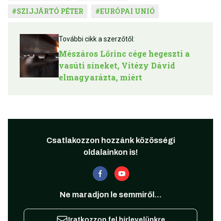
#
SZIJJÁRTÓ PÉTER
#
EURÓPAI UNIÓ
További cikk a szerzőtől:
Mészáros Lőrinc cége hegeszti a
vasúti síneket, Vitézy Dávid
elmagyarázta, miért
Csatlakozzon hozzánk közösségi
oldalainkon is!
Ne maradjon le semmiről...
Iratkozzon fel hírlevelünkre