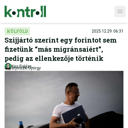
Ope
KÜLFÖLD
2025.12.29. 06:31
Szijjártó szerint egy forintot sem
fizetünk “más migránsaiért”,
pedig az ellenkezője történik
Kiss Balázs
,
Unyatyinszki György