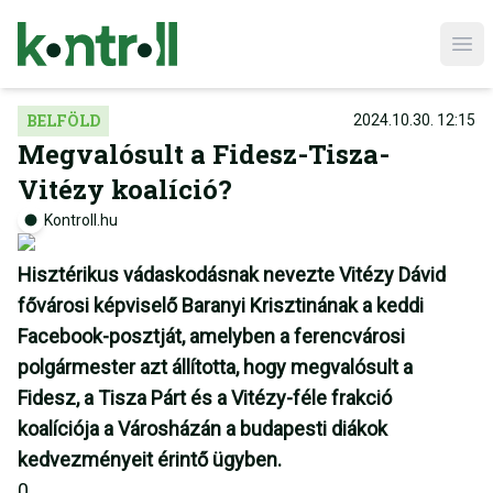
Ope
BELFÖLD
2024.10.30. 12:15
Megvalósult a Fidesz-Tisza-
Vitézy koalíció?
Kontroll.hu
Hisztérikus vádaskodásnak nevezte Vitézy Dávid
fővárosi képviselő Baranyi Krisztinának a keddi
Facebook-posztját, amelyben a ferencvárosi
polgármester azt állította, hogy megvalósult a
Fidesz, a Tisza Párt és a Vitézy-féle frakció
koalíciója a Városházán a budapesti diákok
kedvezményeit érintő ügyben.
0