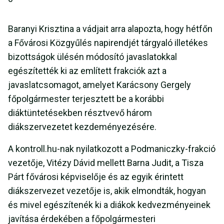
Baranyi Krisztina a vádjait arra alapozta, hogy hétfőn
a Fővárosi Közgyűlés napirendjét tárgyaló illetékes
bizottságok ülésén módosító javaslatokkal
egészítették ki az említett frakciók azt a
javaslatcsomagot, amelyet Karácsony Gergely
főpolgármester terjesztett be a korábbi
diáktüntetésekben résztvevő három
diákszervezetet kezdeményezésére.
A kontroll.hu-nak nyilatkozott a Podmaniczky-frakció
vezetője, Vitézy Dávid mellett Barna Judit, a Tisza
Párt fővárosi képviselője és az egyik érintett
diákszervezet vezetője is, akik elmondták, hogyan
és mivel egészítenék ki a diákok kedvezményeinek
javítása érdekében a főpolgármesteri