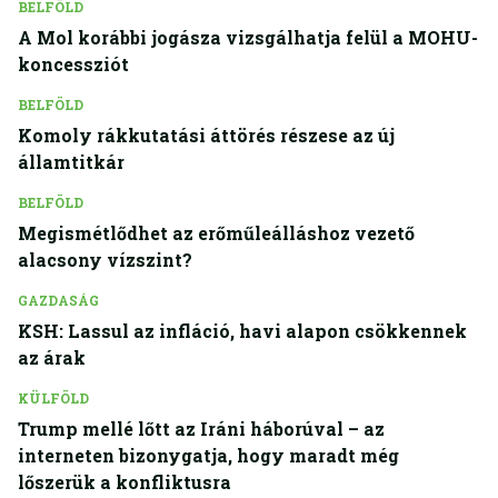
BELFÖLD
A Mol korábbi jogásza vizsgálhatja felül a MOHU-
koncessziót
BELFÖLD
Komoly rákkutatási áttörés részese az új
államtitkár
BELFÖLD
Megismétlődhet az erőműleálláshoz vezető
alacsony vízszint?
GAZDASÁG
KSH: Lassul az infláció, havi alapon csökkennek
az árak
KÜLFÖLD
Trump mellé lőtt az Iráni háborúval – az
interneten bizonygatja, hogy maradt még
lőszerük a konfliktusra