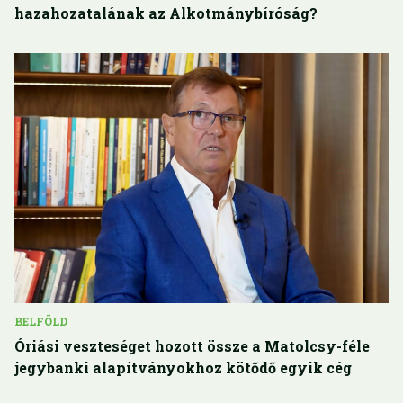
hazahozatalának az Alkotmánybíróság?
BELFÖLD
Óriási veszteséget hozott össze a Matolcsy-féle
jegybanki alapítványokhoz kötődő egyik cég