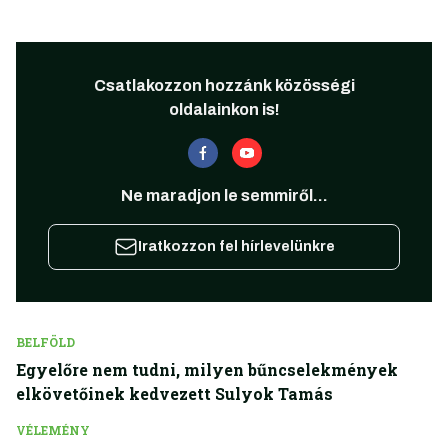
Csatlakozzon hozzánk közösségi
oldalainkon is!
Ne maradjon le semmiről...
Iratkozzon fel hírlevelünkre
BELFÖLD
Egyelőre nem tudni, milyen bűncselekmények
elkövetőinek kedvezett Sulyok Tamás
VÉLEMÉNY