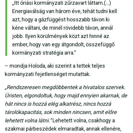
„Itt óriási kormányzati zűrzavart láttam.(…)
Energiaválság van három éve, tehát tudni kell
azt, hogy a gázfüggést hosszabb távon ki
kéne váltani, de minél rövidebb távon, annál
jobb. Ilyen körülmények közt azt hinné az
ember, hogy van egy átgondolt, összefüggő
kormányzati stratégia arra.”
– mondja Holoda, aki szerint a tettek teljes
kormányzati fejetlenséget mutattak.
„Rendszeresen megdöbbentek a hivatalos szervek.
Úristen, elgondoltuk, hogy majd ennyien akarnak, de
hát nincs is hozzá elég alkatrész, nincs hozzá
tárolókapacitás, sok minden nincsen, amit előre
lehetett volna látni.”
Lehetett volna, csakhogy a
szakmai párbeszédek elmaradtak, annak ellenére,