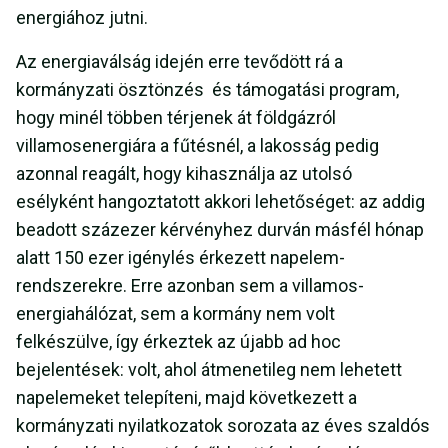
energiához jutni.
Az energiaválság idején erre tevődött rá a
kormányzati ösztönzés és támogatási program,
hogy minél többen térjenek át földgázról
villamosenergiára a fűtésnél, a lakosság pedig
azonnal reagált, hogy kihasználja az utolsó
esélyként hangoztatott akkori lehetőséget: az addig
beadott százezer kérvényhez durván másfél hónap
alatt 150 ezer igénylés érkezett napelem-
rendszerekre. Erre azonban sem a villamos-
energiahálózat, sem a kormány nem volt
felkészülve, így érkeztek az újabb ad hoc
bejelentések: volt, ahol átmenetileg nem lehetett
napelemeket telepíteni, majd következett a
kormányzati nyilatkozatok sorozata az éves szaldós