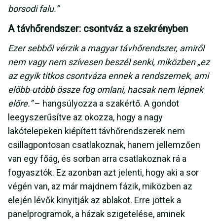
borsodi falu.”
A távhőrendszer: csontváz a szekrényben
Ezer sebből vérzik a magyar távhőrendszer, amiről
nem vagy nem szívesen beszél senki, miközben „ez
az egyik titkos csontváza ennek a rendszernek, ami
előbb-utóbb össze fog omlani, hacsak nem lépnek
előre.”
– hangsúlyozza a szakértő. A gondot
leegyszerűsítve az okozza, hogy a nagy
lakótelepeken kiépített távhőrendszerek nem
csillagpontosan csatlakoznak, hanem jellemzően
van egy főág, és sorban arra csatlakoznak rá a
fogyasztók. Ez azonban azt jelenti, hogy aki a sor
végén van, az már majdnem fázik, miközben az
elején lévők kinyitják az ablakot. Erre jöttek a
panelprogramok, a házak szigetelése, aminek