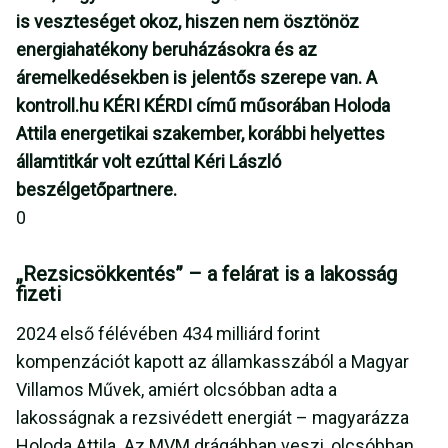
is veszteséget okoz, hiszen nem ösztönöz
energiahatékony beruházásokra és az
áremelkedésekben is jelentős szerepe van. A
kontroll.hu KÉRI KÉRDI című műsorában Holoda
Attila energetikai szakember, korábbi helyettes
államtitkár volt ezúttal Kéri László
beszélgetőpartnere.
0
„Rezsicsökkentés” – a felárat is a lakosság
fizeti
2024 első félévében 434 milliárd forint
kompenzációt kapott az államkasszából a Magyar
Villamos Művek, amiért olcsóbban adta a
lakosságnak a rezsivédett energiát – magyarázza
Holoda Attila. Az MVM drágábban veszi, olcsóbban