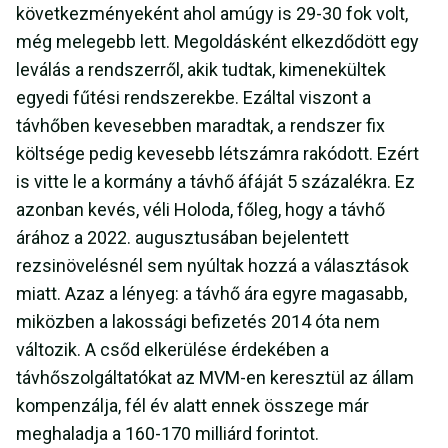
következményeként ahol amúgy is 29-30 fok volt,
még melegebb lett. Megoldásként elkezdődött egy
leválás a rendszerről, akik tudtak, kimenekültek
egyedi fűtési rendszerekbe. Ezáltal viszont a
távhőben kevesebben maradtak, a rendszer fix
költsége pedig kevesebb létszámra rakódott. Ezért
is vitte le a kormány a távhő áfáját 5 százalékra. Ez
azonban kevés, véli Holoda, főleg, hogy a távhő
árához a 2022. augusztusában bejelentett
rezsinövelésnél sem nyúltak hozzá a választások
miatt. Azaz a lényeg: a távhő ára egyre magasabb,
miközben a lakossági befizetés 2014 óta nem
változik. A csőd elkerülése érdekében a
távhőszolgáltatókat az MVM-en keresztül az állam
kompenzálja, fél év alatt ennek összege már
meghaladja a 160-170 milliárd forintot.