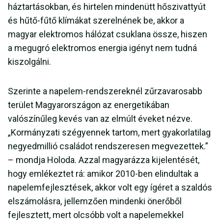
háztartásokban, és hirtelen mindenütt hőszivattyút
és hűtő-fűtő klímákat szerelnének be, akkor a
magyar elektromos hálózat csuklana össze, hiszen
a megugró elektromos energia igényt nem tudná
kiszolgálni.
Szerinte a napelem-rendszereknél zűrzavarosabb
terület Magyarországon az energetikában
valószínűleg kevés van az elmúlt éveket nézve.
„Kormányzati szégyennek tartom, mert gyakorlatilag
negyedmillió családot rendszeresen megvezettek.”
– mondja Holoda. Azzal magyarázza kijelentését,
hogy emlékeztet rá: amikor 2010-ben elindultak a
napelemfejlesztések, akkor volt egy ígéret a szaldós
elszámolásra, jellemzően mindenki önerőből
fejlesztett, mert olcsóbb volt a napelemekkel