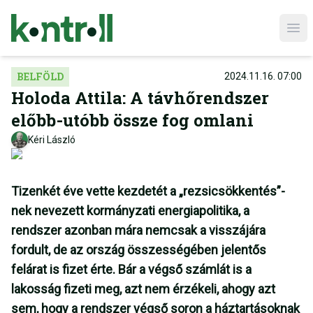
Ope
BELFÖLD
2024.11.16. 07:00
Holoda Attila: A távhőrendszer
előbb-utóbb össze fog omlani
Kéri László
Tizenkét éve vette kezdetét a „rezsicsökkentés”-
nek nevezett kormányzati energiapolitika, a
rendszer azonban mára nemcsak a visszájára
fordult, de az ország összességében jelentős
felárat is fizet érte. Bár a végső számlát is a
lakosság fizeti meg, azt nem érzékeli, ahogy azt
sem, hogy a rendszer végső soron a háztartásoknak