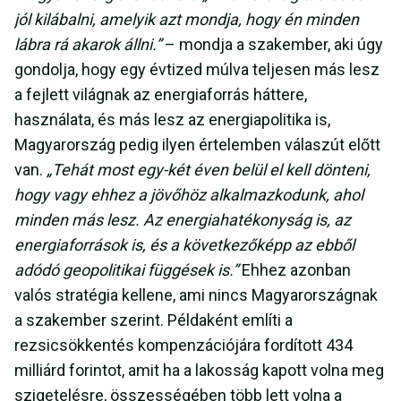
jól kilábalni, amelyik azt mondja, hogy én minden
lábra rá akarok állni.”
– mondja a szakember, aki úgy
gondolja, hogy egy évtized múlva teljesen más lesz
a fejlett világnak az energiaforrás háttere,
használata, és más lesz az energiapolitika is,
Magyarország pedig ilyen értelemben válaszút előtt
van.
„Tehát most egy-két éven belül el kell dönteni,
hogy vagy ehhez a jövőhöz alkalmazkodunk, ahol
minden más lesz. Az energiahatékonyság is, az
energiaforrások is, és a következőképp az ebből
adódó geopolitikai függések is.”
Ehhez azonban
valós stratégia kellene, ami nincs Magyarországnak
a szakember szerint. Példaként említi a
rezsicsökkentés kompenzációjára fordított 434
milliárd forintot, amit ha a lakosság kapott volna meg
szigetelésre, összességében több lett volna a