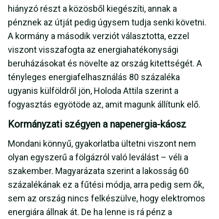
hiányzó részt a közösből kiegészíti, annak a
pénznek az útját pedig úgysem tudja senki követni.
A kormány a második verziót választotta, ezzel
viszont visszafogta az energiahatékonysági
beruházásokat és növelte az ország kitettségét. A
tényleges energiafelhasználás 80 százaléka
ugyanis külföldről jön, Holoda Attila szerint a
fogyasztás egyötöde az, amit magunk állítunk elő.
Kormányzati szégyen a napenergia-káosz
Mondani könnyű, gyakorlatba ültetni viszont nem
olyan egyszerű a fölgázról való leválást – véli a
szakember. Magyarázata szerint a lakosság 60
százalékának ez a fűtési módja, arra pedig sem ők,
sem az ország nincs felkészülve, hogy elektromos
energiára állnak át. De ha lenne is rá pénz a