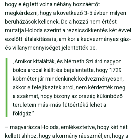
hogy elég lett volna néhány hozzáértőt
megkérdezni, hogy a következő 3-5 évben milyen
beruházások kellenek. De a hozzá nem értést
mutatja Holoda szerint a rezsicsökkentés két évvel
ezelőtti átalakítása is, amikor a kedvezményes gáz-
és villanymennyiséget jelentették be.
„Amikor kitalálták, és Németh Szilárd nagyon
bölcs arccal kiállt és bejelentette, hogy 1729
köbméter jár mindenkinek kedvezményesen,
akkor elfelejtkeztek arról, nem kérdezték meg
a szakmát, hogy bizony az ország különböző
területein más-más fűtőértékű lehet a
földgáz.”
– magyarázza Holoda, emlékeztetve, hogy két hét
kellett ahhoz, hogy a kormány ráeszméljen, hogy a