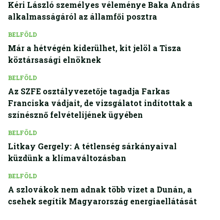
Kéri László személyes véleménye Baka András
alkalmasságáról az államfői posztra
BELFÖLD
Már a hétvégén kiderülhet, kit jelöl a Tisza
köztársasági elnöknek
BELFÖLD
Az SZFE osztályvezetője tagadja Farkas
Franciska vádjait, de vizsgálatot indítottak a
színésznő felvételijének ügyében
BELFÖLD
Litkay Gergely: A tétlenség sárkányaival
küzdünk a klímaváltozásban
BELFÖLD
A szlovákok nem adnak több vizet a Dunán, a
csehek segítik Magyarország energiaellátását