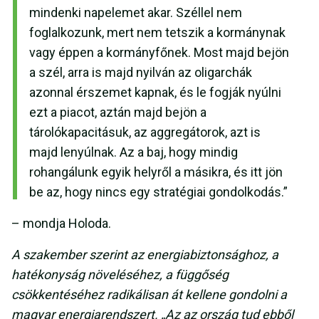
mindenki napelemet akar. Széllel nem
foglalkozunk, mert nem tetszik a kormánynak
vagy éppen a kormányfőnek. Most majd bejön
a szél, arra is majd nyilván az oligarchák
azonnal érszemet kapnak, és le fogják nyúlni
ezt a piacot, aztán majd bejön a
tárolókapacitásuk, az aggregátorok, azt is
majd lenyúlnak. Az a baj, hogy mindig
rohangálunk egyik helyről a másikra, és itt jön
be az, hogy nincs egy stratégiai gondolkodás.”
– mondja Holoda.
A szakember szerint az energiabiztonsághoz, a
hatékonyság növeléséhez, a függőség
csökkentéséhez radikálisan át kellene gondolni a
magyar energiarendszert. „Az az ország tud ebből