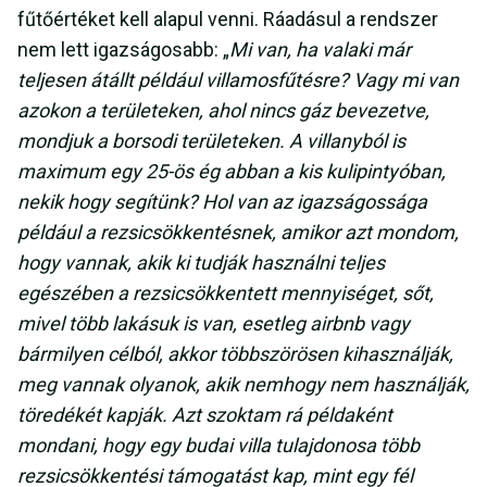
fűtőértéket kell alapul venni. Ráadásul a rendszer
nem lett igazságosabb: „
Mi van, ha valaki már
teljesen átállt például villamosfűtésre? Vagy mi van
azokon a területeken, ahol nincs gáz bevezetve,
mondjuk a borsodi területeken. A villanyból is
maximum egy 25-ös ég abban a kis kulipintyóban,
nekik hogy segítünk? Hol van az igazságossága
például a rezsicsökkentésnek, amikor azt mondom,
hogy vannak, akik ki tudják használni teljes
egészében a rezsicsökkentett mennyiséget, sőt,
mivel több lakásuk is van, esetleg airbnb vagy
bármilyen célból, akkor többszörösen kihasználják,
meg vannak olyanok, akik nemhogy nem használják,
töredékét kapják. Azt szoktam rá példaként
mondani, hogy egy budai villa tulajdonosa több
rezsicsökkentési támogatást kap, mint egy fél