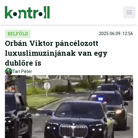
Ope
BELFÖLD
2025.06.09. 12:56
Orbán Viktor páncélozott
luxuslimuzinjának van egy
dublőre is
Tarr Péter