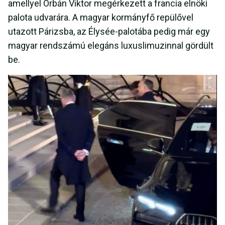
amellyel Orbán Viktor megérkezett a francia elnöki
palota udvarára. A magyar kormányfő repülővel
utazott Párizsba, az Élysée-palotába pedig már egy
magyar rendszámú elegáns luxuslimuzinnal gördült
be.