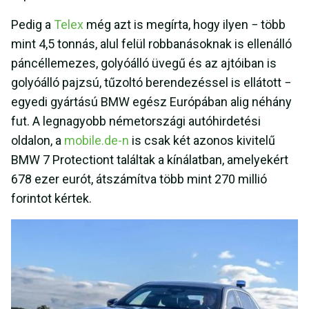
Pedig a
Telex
még azt is megírta, hogy ilyen − több
mint 4,5 tonnás, alul felül robbanásoknak is ellenálló
páncéllemezes, golyóálló üvegű és az ajtóiban is
golyóálló pajzsú, tűzoltó berendezéssel is ellátott −
egyedi gyártású BMW egész Európában alig néhány
fut. A legnagyobb németországi autóhirdetési
oldalon, a
mobile.de-n
is csak két azonos kivitelű
BMW 7 Protectiont találtak a kínálatban, amelyekért
678 ezer eurót, átszámítva több mint 270 millió
forintot kértek.