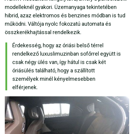
modelleknél gyakori. Üzemanyaga tekintetében
hibrid, azaz elektromos és benzines módban is tud
működni. Váltója nyolc fokozatú automata és
összkerékhajtással rendelkezik.
Érdekesség, hogy az óriási belső térrel
rendelkező luxuslimuzinban sofőrrel együtt is
csak négy ülés van, így hátul is csak két
óriásülés található, hogy a szállított
személyek minél kényelmesebben
elférjenek.