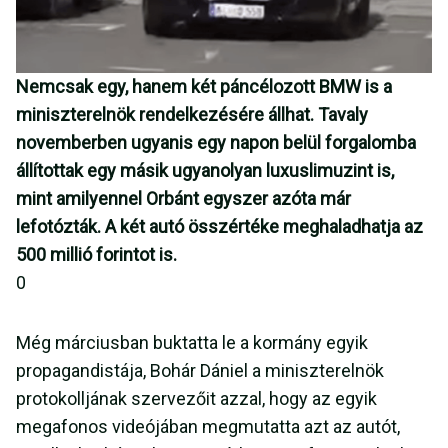
Nemcsak egy, hanem két páncélozott BMW is a
miniszterelnök rendelkezésére állhat. Tavaly
novemberben ugyanis egy napon belül forgalomba
állítottak egy másik ugyanolyan luxuslimuzint is,
mint amilyennel Orbánt egyszer azóta már
lefotózták. A két autó összértéke meghaladhatja az
500 millió forintot is.
0
Még márciusban buktatta le a kormány egyik
propagandistája, Bohár Dániel a miniszterelnök
protokolljának szervezőit azzal, hogy az egyik
megafonos videójában megmutatta azt az autót,