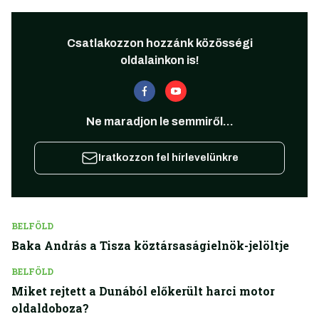
Csatlakozzon hozzánk közösségi
oldalainkon is!
Ne maradjon le semmiről...
Iratkozzon fel hírlevelünkre
BELFÖLD
Baka András a Tisza köztársaságielnök-jelöltje
BELFÖLD
Miket rejtett a Dunából előkerült harci motor
oldaldoboza?