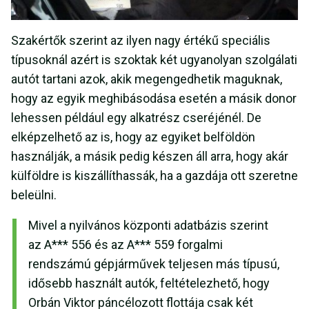
Szakértők szerint az ilyen nagy értékű speciális
típusoknál azért is szoktak két ugyanolyan szolgálati
autót tartani azok, akik megengedhetik maguknak,
hogy az egyik meghibásodása esetén a másik donor
lehessen például egy alkatrész cseréjénél. De
elképzelhető az is, hogy az egyiket belföldön
használják, a másik pedig készen áll arra, hogy akár
külföldre is kiszállíthassák, ha a gazdája ott szeretne
beleülni.
Mivel a nyilvános központi adatbázis szerint
az A*** 556 és az A*** 559 forgalmi
rendszámú gépjárművek teljesen más típusú,
idősebb használt autók, feltételezhető, hogy
Orbán Viktor páncélozott flottája csak két