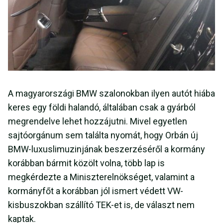
A magyarországi BMW szalonokban ilyen autót hiába
keres egy földi halandó, általában csak a gyárból
megrendelve lehet hozzájutni. Mivel egyetlen
sajtóorgánum sem találta nyomát, hogy Orbán új
BMW-luxuslimuzinjának beszerzéséről a kormány
korábban bármit közölt volna, több lap is
megkérdezte a Miniszterelnökséget, valamint a
kormányfőt a korábban jól ismert védett VW-
kisbuszokban szállító TEK-et is, de választ nem
kaptak.