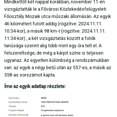
Mindkettőt két nappal korábban, november 11-én
vizsgáztatták le a Fővárosi Közlekedésfelügyeleti
Főosztály Mozaik utca műszaki állomásán. Az egyik
46 kilométert futott addig (rögzítve: 2024.11.11.
10:34-kor), a másik 98 km-t (rögzítve: 2024.11.11.
11:34-kor) , a két vizsgáztatás között a fotók
tanúsága szerint alig több mint egy óra telt el. A
felszereltsége, de még a kárpit színe is teljesen
ugyanaz. Az egyetlen különbség a rendszámukban
van: az egyik a négy betű után az 557-es, a másik az
558-as sorszámot kapta.
Íme az egyik adatlap részlete: