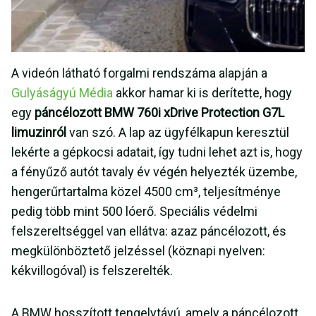
A videón látható forgalmi rendszáma alapján a
Gulyáságyú Média
akkor hamar ki is derítette, hogy
egy
páncélozott BMW 760i xDrive Protection G7L
limuzinról
van szó. A lap az ügyfélkapun keresztül
lekérte a gépkocsi adatait, így tudni lehet azt is, hogy
a fényűző autót tavaly év végén helyezték üzembe,
hengerűrtartalma közel 4500 cm³, teljesítménye
pedig több mint 500 lóerő. Speciális védelmi
felszereltséggel van ellátva: azaz páncélozott, és
megkülönböztető jelzéssel (köznapi nyelven:
kékvillogóval) is felszerelték.
A BMW hosszított tengelytávú, amely a páncélozott