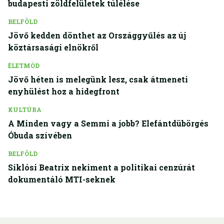
budapesti zöldfelületek túlélése
BELFÖLD
Jövő kedden dönthet az Országgyűlés az új
köztársasági elnökről
ÉLETMÓD
Jövő héten is melegünk lesz, csak átmeneti
enyhülést hoz a hidegfront
KULTÚRA
A Minden vagy a Semmi a jobb? Elefántdübörgés
Óbuda szívében
BELFÖLD
Siklósi Beatrix nekiment a politikai cenzúrát
dokumentáló MTI-seknek