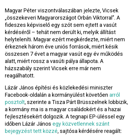
Magyar Péter viszontválaszában jelezte, Vicsek 
„összekeveri Magyarországot Orbán Viktorral”. A 
fideszes képviselő egy szót sem ejtett a vasút 
kérdéséről – tehát nem derült ki, melyik állítást 
helyteleníti. Magyar ezért megkérdezte, miért nem 
érkeznek három éve uniós források, miért késik 
összesen 7 évet a magyar vasút egy év működés 
alatt, miért rossz a vasúti pálya állapota. A 
házszabály szerint Vicsek erre már nem 
reagálhatott.
Lázár János építési és közlekedési miniszter 
Facebook-oldalán a kormányülést követően 
arról 
posztolt
, szerinte a Tisza Párt Brüsszelnek lobbizik, 
a kormány ma is a magyar családokért és a hazai 
fejlesztésekért dolgozik. A tegnapi EP-üléssel egy 
időben Lázár János 
egy közvetlennek szánt 
bejegyzést tett közzé
, sajtósa kérdésére reagált: