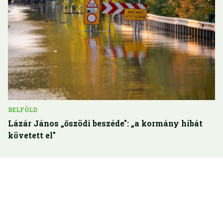
BELFÖLD
Lázár János „őszödi beszéde": „a kormány hibát
követett el"