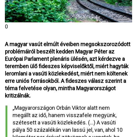
0
A magyar vasút elmúlt éveiben megsokszorozódott 
problémáiról beszélt kedden Magyar Péter az 
Európai Parlament plenáris ülésén, azt kérdezve a 
teremben ülő fideszes képviselőktől, miért hagyták 
leromlani a vasúti közlekedést, miért nem költenek 
erre uniós forrásokból. A fideszes válasz szerint a 
téma felvetése olyan, mintha Magyarországot 
kritizálnák.
„Magyarországon Orbán Viktor alatt nem 
megállt az idő, hanem visszafele megyünk, 
szétesett a vasúti közlekedés. (...) A vasúti 
pálya 50 százalékán van lassú jel, van, ahol 10 