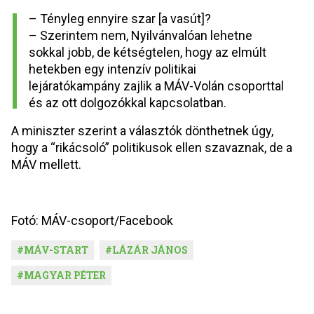
– Tényleg ennyire szar [a vasút]?
– Szerintem nem, Nyilvánvalóan lehetne 
sokkal jobb, de kétségtelen, hogy az elmúlt 
hetekben egy intenzív politikai 
lejáratókampány zajlik a MÁV-Volán csoporttal 
és az ott dolgozókkal kapcsolatban.
A miniszter szerint a választók dönthetnek úgy, 
hogy a “rikácsoló” politikusok ellen szavaznak, de a 
MÁV mellett.
Fotó: MÁV-csoport/Faceb
ook
#
MÁV-START
#
LÁZÁR JÁNOS
#
MAGYAR PÉTER