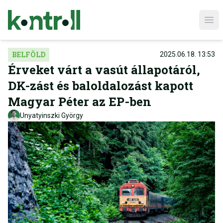
Ope
BELFÖLD
2025.06.18. 13:53
Érveket várt a vasút állapotáról,
DK-zást és baloldalozást kapott
Magyar Péter az EP-ben
Unyatyinszki György