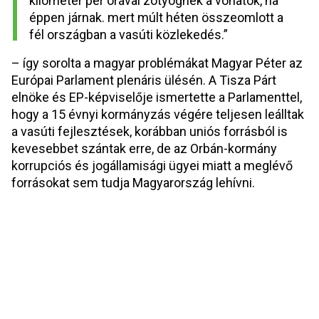
kilométer per órával zötyögnek a vonatok, ha 
éppen járnak. mert múlt héten összeomlott a 
fél országban a vasúti közlekedés.”
– így sorolta a magyar problémákat Magyar Péter az 
Európai Parlament plenáris ülésén. A Tisza Párt 
elnöke és EP-képviselője ismertette a Parlamenttel, 
hogy a 15 évnyi kormányzás végére teljesen leálltak 
a vasúti fejlesztések, korábban uniós forrásból is 
kevesebbet szántak erre, de az Orbán-kormány 
korrupciós és jogállamisági ügyei miatt a meglévő 
forrásokat sem tudja Magyarország lehívni.