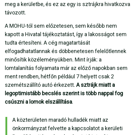
meg a kerületbe, és ez az egy is sztrájkra hivatkozva
távozott.
A MOHU-tól sem előzetesen, sem később nem
kapott a Hivatal tájékoztatást, így a lakosságot sem
tudta értesíteni. A cég magatartását
elfogadhatatlannak és döbbenetesen felelőtlennek
minősítik közéleményükben. Mint írják: a
lomtalanítás folyamata már az előző napokban sem
ment rendben, hétfőn például 7 helyett csak 2
szemétszállító autó érkezett.
A sztrájk miatt a
legoptimistább becslés szerint is több nappal fog
csúszni a lomok elszállítása
.
A közterületen maradó hulladék miatt az
önkormányzat felvette a kapcsolatot a kerületi