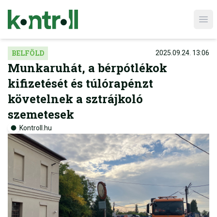
Ope
BELFÖLD
2025.09.24. 13:06
Munkaruhát, a bérpótlékok
kifizetését és túlórapénzt
követelnek a sztrájkoló
szemetesek
Kontroll.hu