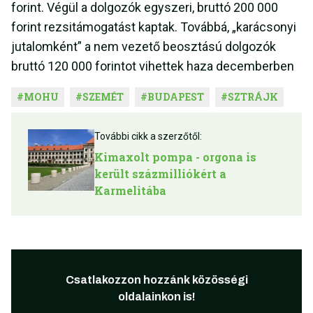
forint. Végül a dolgozók egyszeri, bruttó 200 000
forint rezsitámogatást kaptak. Továbbá, „karácsonyi
jutalomként” a nem vezető beosztású dolgozók
bruttó 120 000 forintot vihettek haza decemberben
#
MOHU
#
SZEMÉT
#
BUDAPEST
#
SZTRÁJK
További cikk a szerzőtől:
Kimaxolt pompa - orgona is
került százmilliókért a
Karmelitába
Csatlakozzon hozzánk közösségi
oldalainkon is!