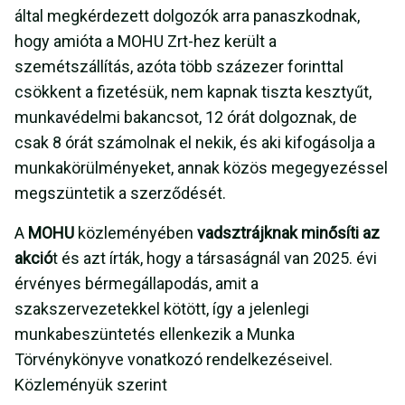
által megkérdezett dolgozók arra panaszkodnak,
hogy amióta a MOHU Zrt-hez került a
szemétszállítás, azóta több százezer forinttal
csökkent a fizetésük, nem kapnak tiszta kesztyűt,
munkavédelmi bakancsot, 12 órát dolgoznak, de
csak 8 órát számolnak el nekik, és aki kifogásolja a
munkakörülményeket, annak közös megegyezéssel
megszüntetik a szerződését.
A
MOHU
közleményében
vadsztrájknak minősíti az
akció
t és azt írták, hogy a társaságnál van 2025. évi
érvényes bérmegállapodás, amit a
szakszervezetekkel kötött, így a jelenlegi
munkabeszüntetés ellenkezik a Munka
Törvénykönyve vonatkozó rendelkezéseivel.
Közleményük szerint