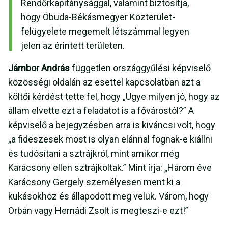
Rendőrkapitánysággal, valamint biztosítja,
hogy Óbuda-Békásmegyer Közterület-
felügyelete megemelt létszámmal legyen
jelen az érintett területen.
Jámbor András
független országgyűlési képviselő
közösségi oldalán az esettel kapcsolatban azt a
költői kérdést tette fel, hogy „Ugye milyen jó, hogy az
állam elvette ezt a feladatot is a fővárostól?” A
képviselő a bejegyzésben arra is kiváncsi volt, hogy
„a fideszesek most is olyan elánnal fognak-e kiállni
és tudósítani a sztrájkról, mint amikor még
Karácsony ellen sztrájkoltak.” Mint írja: „Három éve
Karácsony Gergely személyesen ment ki a
kukásokhoz és állapodott meg velük. Várom, hogy
Orbán vagy Hernádi Zsolt is megteszi-e ezt!”