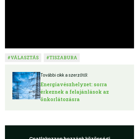
#
VÁLASZTÁS
#
TISZABURA
További cikk a szerzőtől:
Energiavészhelyzet: sorra
érkeznek a felajánlások az
önkorlátozásra
Csatlakozzon hozzánk közösségi