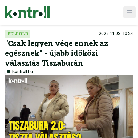
Ope
BELFÖLD
2025.11.03. 10:24
"Csak legyen vége ennek az
egésznek" - újabb időközi
választás Tiszaburán
Kontroll.hu