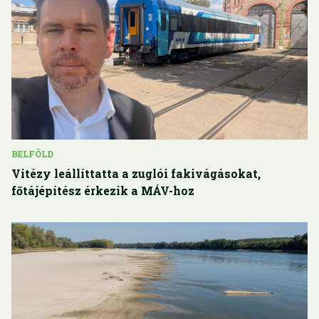
BELFÖLD
Vitézy leállíttatta a zuglói fakivágásokat,
főtájépítész érkezik a MÁV-hoz