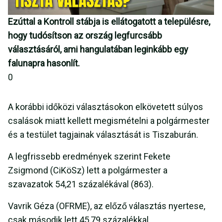
Ezúttal a Kontroll stábja is ellátogatott a településre,
hogy tudósítson az ország legfurcsább
választásáról, ami hangulatában leginkább egy
falunapra hasonlít.
0
A korábbi időközi választásokon elkövetett súlyos
csalások miatt kellett megismételni a polgármester
és a testület tagjainak választását is Tiszaburán.
A legfrissebb eredmények szerint Fekete
Zsigmond (CiKöSz) lett a polgármester a
szavazatok 54,21 százalékával (863).
Vavrik Géza (OFRME), az előző választás nyertese,
csak második lett 45,79 százalékkal.