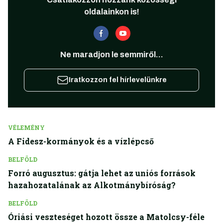
oldalainkon is!
Ne maradjon le semmiről...
Iratkozzon fel hírlevelünkre
VÉLEMÉNY
A Fidesz-kormányok és a vízlépcső
BELFÖLD
Forró augusztus: gátja lehet az uniós források
hazahozatalának az Alkotmánybíróság?
BELFÖLD
Óriási veszteséget hozott össze a Matolcsy-féle