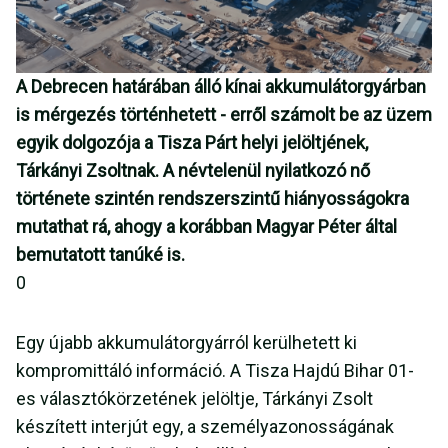
A Debrecen határában álló kínai akkumulátorgyárban
is mérgezés történhetett - erről számolt be az üzem
egyik dolgozója a Tisza Párt helyi jelöltjének,
Tárkányi Zsoltnak. A névtelenül nyilatkozó nő
története szintén rendszerszintű hiányosságokra
mutathat rá, ahogy a korábban Magyar Péter által
bemutatott tanúké is.
0
Egy újabb akkumulátorgyárról kerülhetett ki
kompromittáló információ. A Tisza Hajdú Bihar 01-
es választókörzetének jelöltje, Tárkányi Zsolt
készített interjút egy, a személyazonosságának