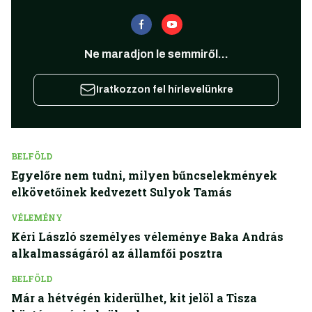
Ne maradjon le semmiről...
Iratkozzon fel hírlevelünkre
BELFÖLD
Egyelőre nem tudni, milyen bűncselekmények
elkövetőinek kedvezett Sulyok Tamás
VÉLEMÉNY
Kéri László személyes véleménye Baka András
alkalmasságáról az államfői posztra
BELFÖLD
Már a hétvégén kiderülhet, kit jelöl a Tisza