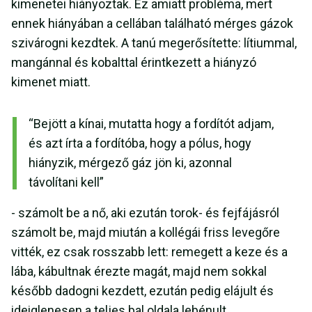
kimenetei hiányoztak. Ez amiatt probléma, mert
ennek hiányában a cellában található mérges gázok
szivárogni kezdtek. A tanú megerősítette: lítiummal,
mangánnal és kobalttal érintkezett a hiányzó
kimenet miatt.
“Bejött a kínai, mutatta hogy a fordítót adjam,
és azt írta a fordítóba, hogy a pólus, hogy
hiányzik, mérgező gáz jön ki, azonnal
távolítani kell”
- számolt be a nő, aki ezután torok- és fejfájásról
számolt be, majd miután a kollégái friss levegőre
vitték, ez csak rosszabb lett: remegett a keze és a
lába, kábultnak érezte magát, majd nem sokkal
később dadogni kezdett, ezután pedig elájult és
ideiglenesen a teljes bal oldala lebénult.