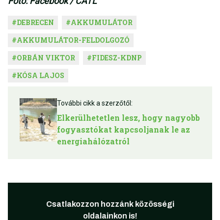
Fotó: Facebook / CATL
#
DEBRECEN
#
AKKUMULÁTOR
#
AKKUMULÁTOR-FELDOLGOZÓ
#
ORBÁN VIKTOR
#
FIDESZ-KDNP
#
KÓSA LAJOS
További cikk a szerzőtől:
Elkerülhetetlen lesz, hogy nagyobb
fogyasztókat kapcsoljanak le az
energiahálózatról
Csatlakozzon hozzánk közösségi
oldalainkon is!