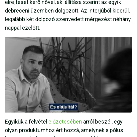
elrejtését kérő nővel, aki állítása szerint az egyik
debreceni üzemben dolgozott. Az interjúból kiderül,
legalább két dolgozó szenvedett mérgezést néhány
nappal ezelőtt.
Egyikük a felvétel
előzetesében
arról beszél, egy
olyan produktumhoz ért hozzá, amelynek a pólus