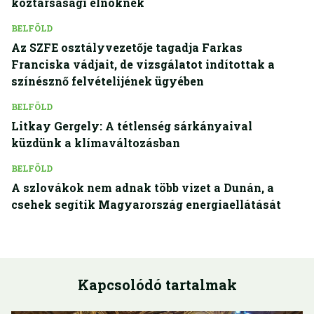
köztársasági elnöknek
BELFÖLD
Az SZFE osztályvezetője tagadja Farkas
Franciska vádjait, de vizsgálatot indítottak a
színésznő felvételijének ügyében
BELFÖLD
Litkay Gergely: A tétlenség sárkányaival
küzdünk a klímaváltozásban
BELFÖLD
A szlovákok nem adnak több vizet a Dunán, a
csehek segítik Magyarország energiaellátását
Kapcsolódó tartalmak