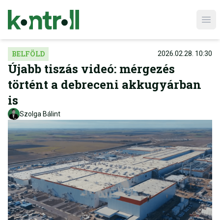
Ope
BELFÖLD
2026.02.28. 10:30
Újabb tiszás videó: mérgezés
történt a debreceni akkugyárban
is
Szolga Bálint