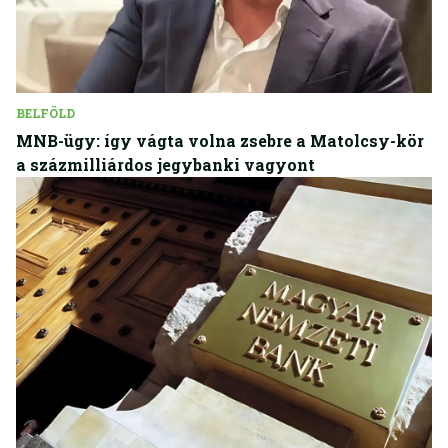
BELFÖLD
MNB-ügy: így vágta volna zsebre a Matolcsy-kör
a százmilliárdos jegybanki vagyont