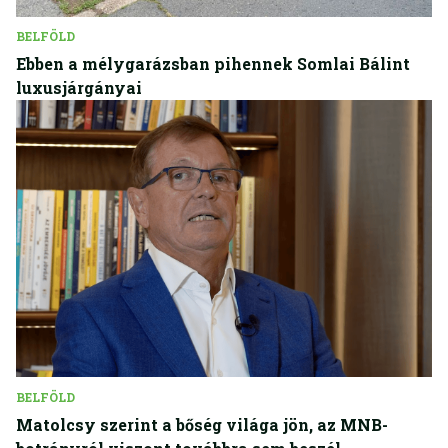
BELFÖLD
Ebben a mélygarázsban pihennek Somlai Bálint
luxusjárgányai
BELFÖLD
Matolcsy szerint a bőség világa jön, az MNB-