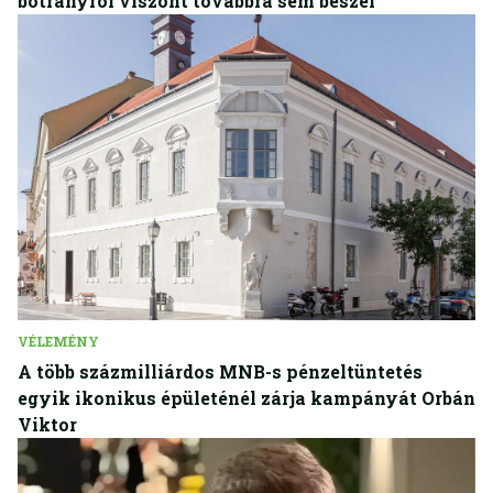
botrányról viszont továbbra sem beszél
VÉLEMÉNY
A több százmilliárdos MNB-s pénzeltüntetés
egyik ikonikus épületénél zárja kampányát Orbán
Viktor