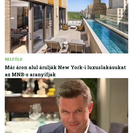
BELFÖLD
Már áron alul árulják New York-i luxuslakásukat
az MNB-s aranyifjak