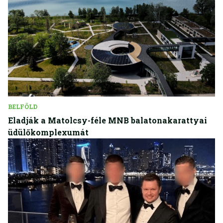
BELFÖLD
Eladják a Matolcsy-féle MNB balatonakarattyai
üdülőkomplexumát