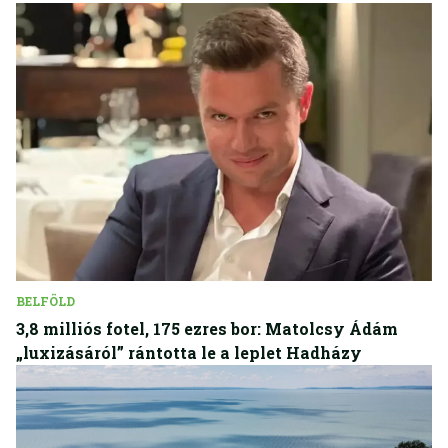
BELFÖLD
3,8 milliós fotel, 175 ezres bor: Matolcsy Ádám
„luxizásáról” rántotta le a leplet Hadházy