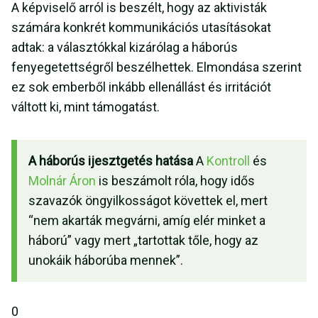
A képviselő arról is beszélt, hogy az aktivisták
számára konkrét kommunikációs utasításokat
adtak: a választókkal kizárólag a háborús
fenyegetettségről beszélhettek. Elmondása szerint
ez sok emberből inkább ellenállást és irritációt
váltott ki, mint támogatást.
A háborús ijesztgetés hatása
A
Kontroll
és
Molnár Áron
is beszámolt róla, hogy idős
szavazók öngyilkosságot követtek el, mert
“nem akarták megvárni, amíg elér minket a
háború” vagy mert „tartottak tőle, hogy az
unokáik háborúba mennek”.
0