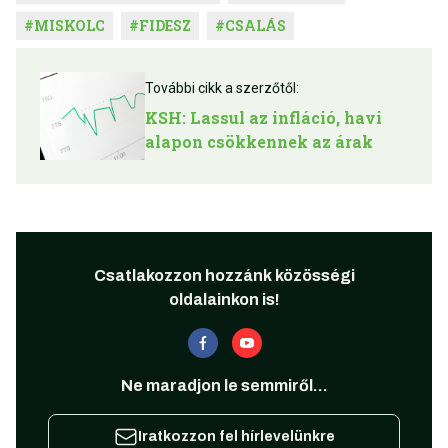
#
MISKOLC
#
FIDESZ
#
CSALÁS
További cikk a szerzőtől:
KSH: Lassul az infláció, havi
alapon csökkennek az árak
Csatlakozzon hozzánk közösségi
oldalainkon is!
Ne maradjon le semmiről...
Iratkozzon fel hírlevelünkre