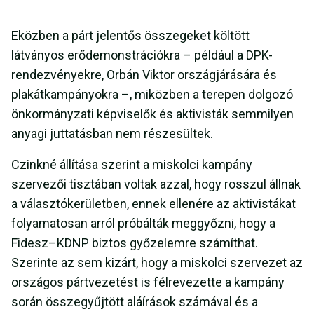
Eközben a párt jelentős összegeket költött
látványos erődemonstrációkra – például a DPK-
rendezvényekre, Orbán Viktor országjárására és
plakátkampányokra –, miközben a terepen dolgozó
önkormányzati képviselők és aktivisták semmilyen
anyagi juttatásban nem részesültek.
Czinkné állítása szerint a miskolci kampány
szervezői tisztában voltak azzal, hogy rosszul állnak
a választókerületben, ennek ellenére az aktivistákat
folyamatosan arról próbálták meggyőzni, hogy a
Fidesz–KDNP biztos győzelemre számíthat.
Szerinte az sem kizárt, hogy a miskolci szervezet az
országos pártvezetést is félrevezette a kampány
során összegyűjtött aláírások számával és a