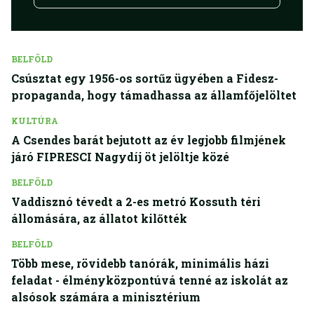
BELFÖLD
Csúsztat egy 1956-os sortűz ügyében a Fidesz-
propaganda, hogy támadhassa az államfőjelöltet
KULTÚRA
A Csendes barát bejutott az év legjobb filmjének
járó FIPRESCI Nagydíj öt jelöltje közé
BELFÖLD
Vaddisznó tévedt a 2-es metró Kossuth téri
állomására, az állatot kilőtték
BELFÖLD
Több mese, rövidebb tanórák, minimális házi
feladat - élményközpontúvá tenné az iskolát az
alsósok számára a minisztérium