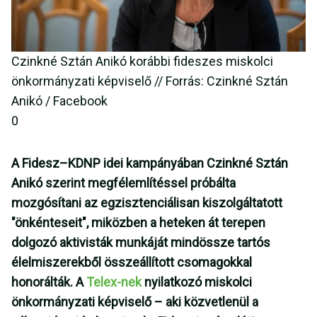
Czinkné Sztán Anikó korábbi fideszes miskolci
önkormányzati képviselő // Forrás: Czinkné Sztán
Anikó / Facebook
0
A Fidesz–KDNP idei kampányában Czinkné Sztán
Anikó szerint megfélemlítéssel próbálta
mozgósítani az egzisztenciálisan kiszolgáltatott
"önkénteseit", miközben a heteken át terepen
dolgozó aktivisták munkáját mindössze tartós
élelmiszerekből összeállított csomagokkal
honorálták. A
Telex-nek
nyilatkozó miskolci
önkormányzati képviselő – aki közvetlenül a