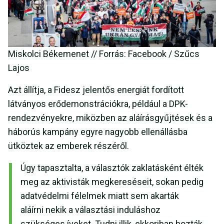
Miskolci Békemenet // Forrás: Facebook / Szűcs
Lajos
Azt állítja, a Fidesz jelentős energiát fordított
látványos erődemonstrációkra, például a DPK-
rendezvényekre, miközben az aláírásgyűjtések és a
háborús kampány egyre nagyobb ellenállásba
ütköztek az emberek részéről.
Úgy tapasztalta, a választók zaklatásként élték
meg az aktivisták megkereséseit, sokan pedig
adatvédelmi félelmek miatt sem akarták
aláírni nekik a választási induláshoz
szükséges íveket. Tudni illik, ekkoriban hozták