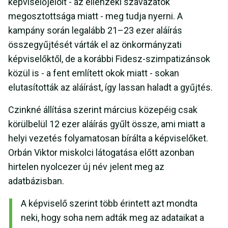
képviselőjelölt - az ellenzéki szavazatok
megosztottsága miatt - meg tudja nyerni. A
kampány során legalább 21–23 ezer aláírás
összegyűjtését várták el az önkormányzati
képviselőktől, de a korábbi Fidesz-szimpatizánsok
közül is - a fent említett okok miatt - sokan
elutasították az aláírást, így lassan haladt a gyűjtés.
Czinkné állítása szerint március közepéig csak
körülbelül 12 ezer aláírás gyűlt össze, ami miatt a
helyi vezetés folyamatosan bírálta a képviselőket.
Orbán Viktor miskolci látogatása előtt azonban
hirtelen nyolcezer új név jelent meg az
adatbázisban.
A képviselő szerint több érintett azt mondta
neki, hogy soha nem adták meg az adataikat a