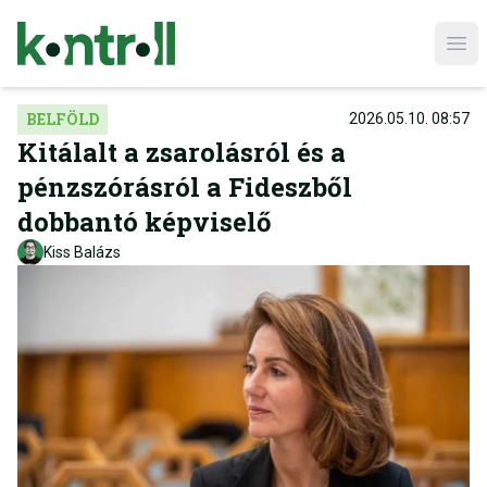
Ope
BELFÖLD
2026.05.10. 08:57
Kitálalt a zsarolásról és a
pénzszórásról a Fideszből
dobbantó képviselő
Kiss Balázs