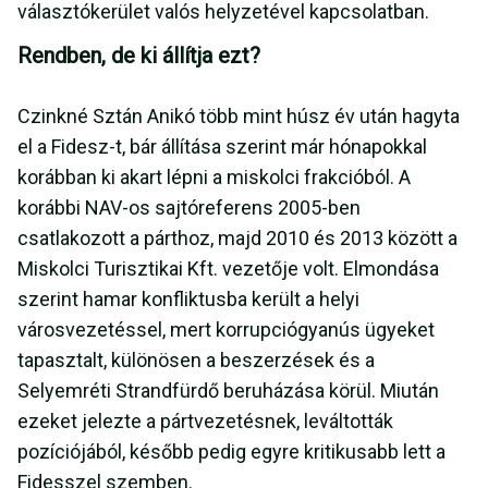
választókerület valós helyzetével kapcsolatban.
Rendben, de ki állítja ezt?
Czinkné Sztán Anikó több mint húsz év után hagyta
el a Fidesz-t, bár állítása szerint már hónapokkal
korábban ki akart lépni a miskolci frakcióból. A
korábbi NAV-os sajtóreferens 2005-ben
csatlakozott a párthoz, majd 2010 és 2013 között a
Miskolci Turisztikai Kft. vezetője volt. Elmondása
szerint hamar konfliktusba került a helyi
városvezetéssel, mert korrupciógyanús ügyeket
tapasztalt, különösen a beszerzések és a
Selyemréti Strandfürdő beruházása körül. Miután
ezeket jelezte a pártvezetésnek, leváltották
pozíciójából, később pedig egyre kritikusabb lett a
Fidesszel szemben.