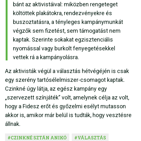
bánt az aktivistáival: miközben rengeteget
költöttek plakátokra, rendezvényekre és
buszoztatásra, a tényleges kampánymunkát
végzők sem fizetést, sem támogatást nem
kaptak. Szerinte sokakat egzisztenciális
nyomással vagy burkolt fenyegetésekkel
vettek rá a kampányolásra.
Az aktivisták végül a választás hétvégéjén is csak
egy szerény tartósélelmiszer-csomagot kaptak.
Czinkné úgy látja, az egész kampány egy
„szervezett színjáték” volt, amelynek célja az volt,
hogy a Fidesz erőt és győzelmi esélyt mutasson
akkor is, amikor már belül is tudták, hogy vesztésre
állnak.
#
CZINKNÉ SZTÁN ANIKÓ
#
VÁLASZTÁS