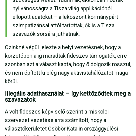
nyilvánosságra a Tisza világ applikációból
ellopott adatokat – a leköszönt kormánypárt
szimpatizánsai attól tartottak, ők is a Tisza
szavazók sorsára juthatnak.
Czinkné végül jelezte a helyi vezetésnek, hogy a
körzetében alig maradtak fideszes támogatók, erre
azonban azt a választ kapta, hogy ő dolgozik rosszul,
és nem épített ki elég nagy aktivistahálózatot maga
körül.
Illegális adathasználat – így kettőződtek meg a
szavazatok
A volt fideszes képviselő szerint a miskolci
szervezet vezetése arra számított, hogy a
választókerületet Csöbör Katalin országgyűlési