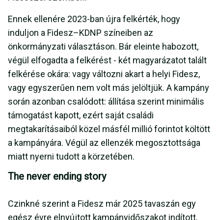
Ennek ellenére 2023-ban újra felkérték, hogy
induljon a Fidesz–KDNP színeiben az
önkormányzati választáson. Bár eleinte habozott,
végül elfogadta a felkérést - két magyarázatot talált
felkérése okára: vagy változni akart a helyi Fidesz,
vagy egyszerűen nem volt más jelöltjük. A kampány
során azonban csalódott: állítása szerint minimális
támogatást kapott, ezért saját családi
megtakarításaiból közel másfél millió forintot költött
a kampányára. Végül az ellenzék megosztottsága
miatt nyerni tudott a körzetében.
The never ending story
Czinkné szerint a Fidesz már 2025 tavaszán egy
egész évre elnyújtott kampányidőszakot indított,