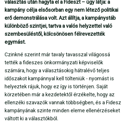
választás után hagyta el a Fideszt – úgy látja: a
kampány célja elsősorban egy nem létező politikai
erő demonstrálása volt. Azt állítja, a kampánystáb
különböző szintjei, tartva a valós helyzettel való
szembesüléstől, kölcsönösen félrevezették
egymást.
Czinkné szerint már tavaly tavasszal világossá
tették a fideszes önkormányzati képviselők
számára, hogy a választásokig hátralévő teljes
időszakot kampánnyal kell tölteniük - nyomást is
helyeztek rájuk, hogy ez így is történjen. Saját
körzetében már a kezdetektől érzékelte, hogy az
ellenzéki szavazók vannak többségben, és a Fidesz
kampányának szinte minden eleme ellenérzéseket
váltott ki a választókból.