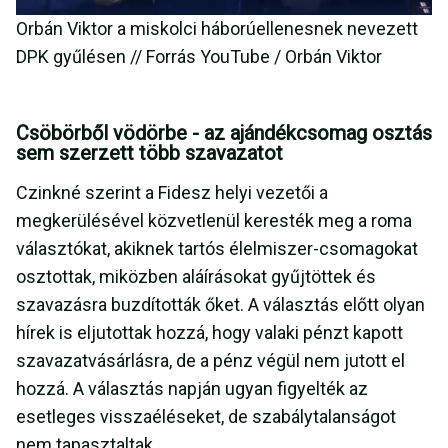
Orbán Viktor a miskolci háborúellenesnek nevezett
DPK gyűlésen // Forrás YouTube / Orbán Viktor
Csöbörből vödörbe - az ajándékcsomag osztás
sem szerzett több szavazatot
Czinkné szerint a Fidesz helyi vezetői a
megkerülésével közvetlenül keresték meg a roma
választókat, akiknek tartós élelmiszer-csomagokat
osztottak, miközben aláírásokat gyűjtöttek és
szavazásra buzdították őket. A választás előtt olyan
hírek is eljutottak hozzá, hogy valaki pénzt kapott
szavazatvásárlásra, de a pénz végül nem jutott el
hozzá. A választás napján ugyan figyelték az
esetleges visszaéléseket, de szabálytalanságot
nem tapasztaltak.