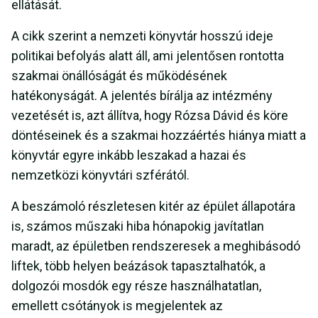
ellátását.
A cikk szerint a nemzeti könyvtár hosszú ideje
politikai befolyás alatt áll, ami jelentősen rontotta
szakmai önállóságát és működésének
hatékonyságát. A jelentés bírálja az intézmény
vezetését is, azt állítva, hogy Rózsa Dávid és köre
döntéseinek és a szakmai hozzáértés hiánya miatt a
könyvtár egyre inkább leszakad a hazai és
nemzetközi könyvtári szférától.
A beszámoló részletesen kitér az épület állapotára
is, számos műszaki hiba hónapokig javítatlan
maradt, az épületben rendszeresek a meghibásodó
liftek, több helyen beázások tapasztalhatók, a
dolgozói mosdók egy része használhatatlan,
emellett csótányok is megjelentek az