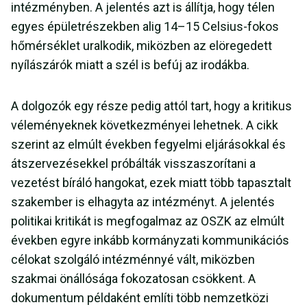
intézményben. A jelentés azt is állítja, hogy télen
egyes épületrészekben alig 14–15 Celsius-fokos
hőmérséklet uralkodik, miközben az elöregedett
nyílászárók miatt a szél is befúj az irodákba.
A dolgozók egy része pedig attól tart, hogy a kritikus
véleményeknek következményei lehetnek. A cikk
szerint az elmúlt években fegyelmi eljárásokkal és
átszervezésekkel próbálták visszaszorítani a
vezetést bíráló hangokat, ezek miatt több tapasztalt
szakember is elhagyta az intézményt. A jelentés
politikai kritikát is megfogalmaz az OSZK az elmúlt
években egyre inkább kormányzati kommunikációs
célokat szolgáló intézménnyé vált, miközben
szakmai önállósága fokozatosan csökkent. A
dokumentum példaként említi több nemzetközi