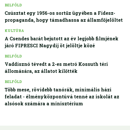
BELFÖLD
Csúsztat egy 1956-os sortűz ügyében a Fidesz-
propaganda, hogy támadhassa az államfőjelöltet
KULTÚRA
A Csendes barát bejutott az év legjobb filmjének
járó FIPRESCI Nagydíj öt jelöltje közé
BELFÖLD
Vaddisznó tévedt a 2-es metró Kossuth téri
állomására, az állatot kilőtték
BELFÖLD
Több mese, rövidebb tanórák, minimális házi
feladat - élményközpontúvá tenné az iskolát az
alsósok számára a minisztérium