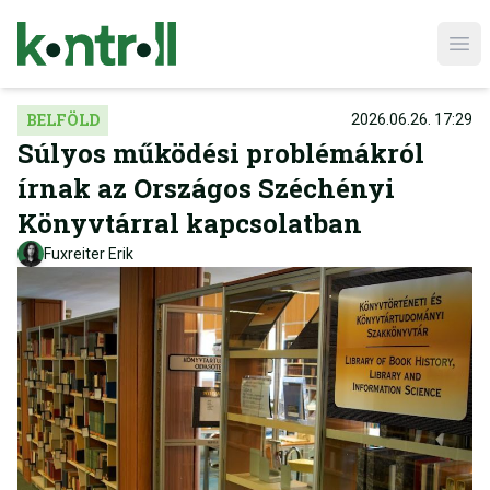
Ope
BELFÖLD
2026.06.26. 17:29
Súlyos működési problémákról
írnak az Országos Széchényi
Könyvtárral kapcsolatban
Fuxreiter Erik