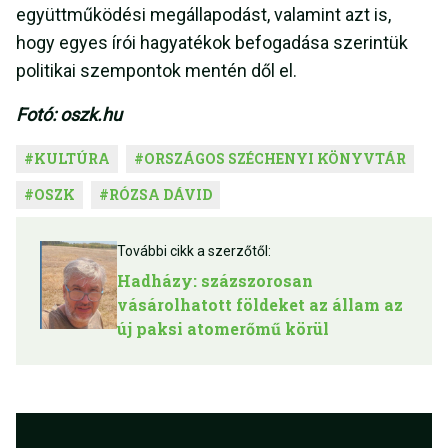
együttműködési megállapodást, valamint azt is,
hogy egyes írói hagyatékok befogadása szerintük
politikai szempontok mentén dől el.
Fotó: oszk.hu
#
KULTÚRA
#
ORSZÁGOS SZÉCHENYI KÖNYVTÁR
#
OSZK
#
RÓZSA DÁVID
További cikk a szerzőtől:
Hadházy: százszorosan
vásárolhatott földeket az állam az
új paksi atomerőmű körül