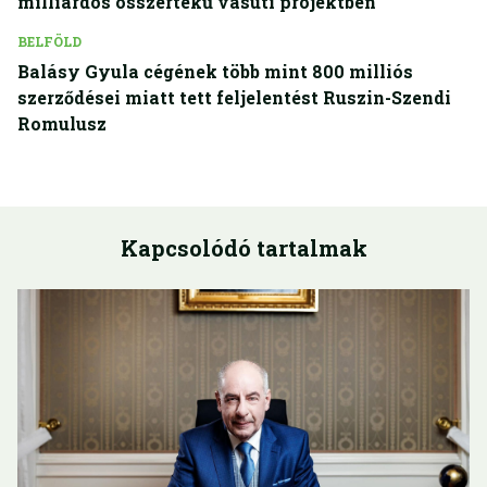
milliárdos összértékű vasúti projektben
BELFÖLD
Balásy Gyula cégének több mint 800 milliós
szerződései miatt tett feljelentést Ruszin-Szendi
Romulusz
Kapcsolódó tartalmak