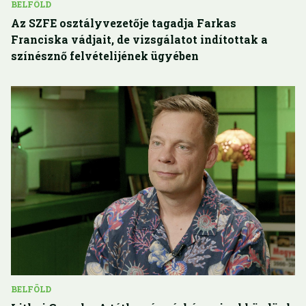
BELFÖLD
Az SZFE osztályvezetője tagadja Farkas
Franciska vádjait, de vizsgálatot indítottak a
színésznő felvételijének ügyében
BELFÖLD