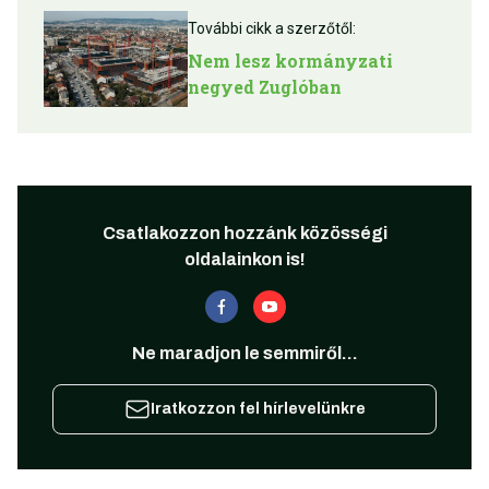
További cikk a szerzőtől:
Nem lesz kormányzati
negyed Zuglóban
Csatlakozzon hozzánk közösségi
oldalainkon is!
Ne maradjon le semmiről...
Iratkozzon fel hírlevelünkre