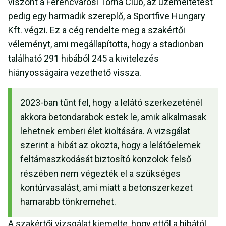
viszont a Ferencvárosi Torna Club, az üzemeltetést
pedig egy harmadik szereplő, a Sportfive Hungary
Kft. végzi. Ez a cég rendelte meg a szakértői
véleményt, ami megállapította, hogy a stadionban
található 291 hibából 245 a kivitelezés
hiányosságaira vezethető vissza.
2023-ban tűnt fel, hogy a lelátó szerkezeténél
akkora betondarabok estek le, amik alkalmasak
lehetnek emberi élet kioltására. A vizsgálat
szerint a hibát az okozta, hogy a lelátóelemek
feltámaszkodását biztosító konzolok felső
részében nem végezték el a szükséges
kontúrvasalást, ami miatt a betonszerkezet
hamarabb tönkremehet.
A szakértői vizsgálat kiemelte, hogy ettől a hibától