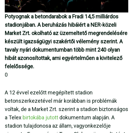
Potyognak a betondarabok a Fradi 14,5 milliárdos
stadionjában. A beruházás hibáiért a NER-közeli
Market Zrt. okolható az üzemeltető megrendelésére
készült igazságügyi szakértői vélemény szerint. A
tavaly nyári dokumentumban több mint 240 olyan
hibát azonosítottak, ami egyértelműen a kivitelező
felelőssége.
0
A 12 évvel ezelőtt megépített stadion
betonszerkezetével már korábban is problémák
voltak, de a Market Zrt. szerint a stadion biztonságos
a Telex
birtokába jutott
dokumentum alapján. A
stadion tulajdonosa az állam, vagyonkezelője