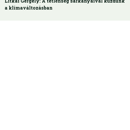
Litkai Gergely: A tétlenség sárkányaival küzdünk
a klímaváltozásban