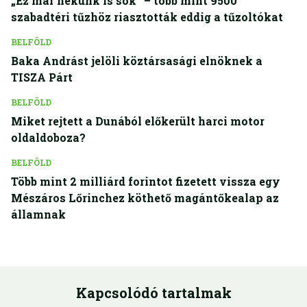
„Ez már nekünk is sok” – több mint 9500
szabadtéri tűzhöz riasztották eddig a tűzoltókat
BELFÖLD
Baka Andrást jelöli köztársasági elnöknek a
TISZA Párt
BELFÖLD
Miket rejtett a Dunából előkerült harci motor
oldaldoboza?
BELFÖLD
Több mint 2 milliárd forintot fizetett vissza egy
Mészáros Lőrinchez köthető magántőkealap az
államnak
Kapcsolódó tartalmak