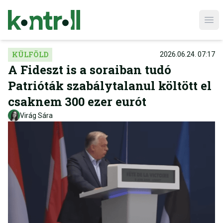
Ope
KÜLFÖLD
2026.06.24. 07:17
A Fideszt is a soraiban tudó
Patrióták szabálytalanul költött el
csaknem 300 ezer eurót
Virág Sára