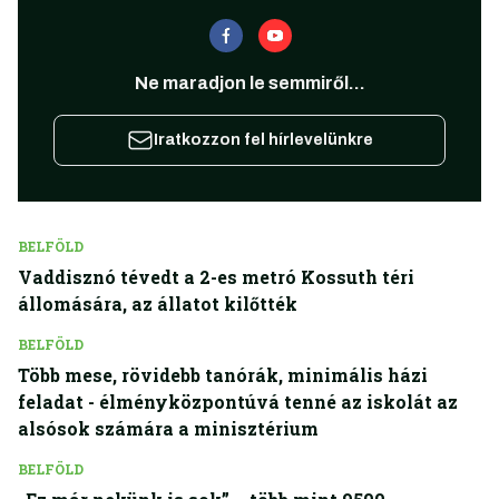
Ne maradjon le semmiről...
Iratkozzon fel hírlevelünkre
BELFÖLD
Vaddisznó tévedt a 2-es metró Kossuth téri
állomására, az állatot kilőtték
BELFÖLD
Több mese, rövidebb tanórák, minimális házi
feladat - élményközpontúvá tenné az iskolát az
alsósok számára a minisztérium
BELFÖLD