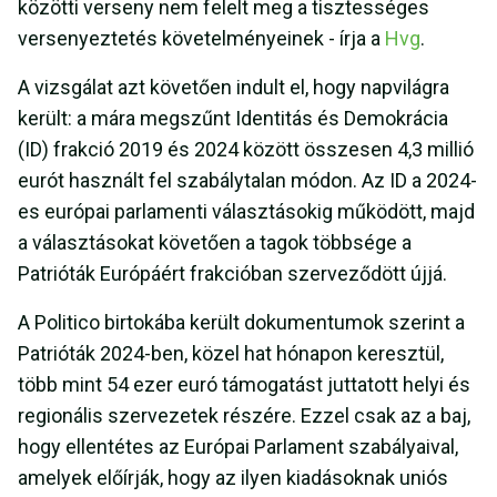
közötti verseny nem felelt meg a tisztességes
versenyeztetés követelményeinek - írja a
Hvg
.
A vizsgálat azt követően indult el, hogy napvilágra
került: a mára megszűnt Identitás és Demokrácia
(ID) frakció 2019 és 2024 között összesen 4,3 millió
eurót használt fel szabálytalan módon. Az ID a 2024-
es európai parlamenti választásokig működött, majd
a választásokat követően a tagok többsége a
Patrióták Európáért frakcióban szerveződött újjá.
A Politico birtokába került dokumentumok szerint a
Patrióták 2024-ben, közel hat hónapon keresztül,
több mint 54 ezer euró támogatást juttatott helyi és
regionális szervezetek részére. Ezzel csak az a baj,
hogy ellentétes az Európai Parlament szabályaival,
amelyek előírják, hogy az ilyen kiadásoknak uniós