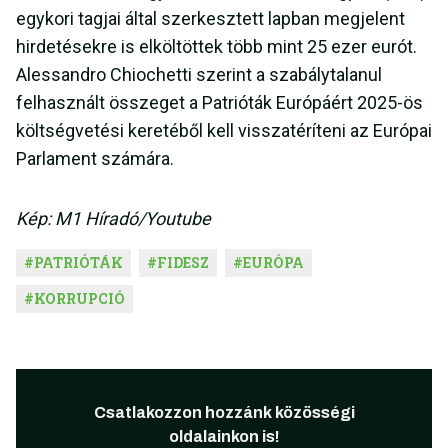
egykori tagjai által szerkesztett lapban megjelent
hirdetésekre is elköltöttek több mint 25 ezer eurót.
Alessandro Chiochetti szerint a szabálytalanul
felhasznált összeget a Patrióták Európáért 2025-ös
költségvetési keretéből kell visszatéríteni az Európai
Parlament számára.
Kép: M1 Híradó/Youtube
#
PATRIÓTÁK
#
FIDESZ
#
EURÓPA
#
KORRUPCIÓ
Csatlakozzon hozzánk közösségi
oldalainkon is!